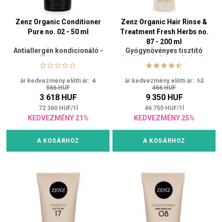
Zenz Organic Conditioner
Zenz Organic Hair Rinse &
Pure no. 02 - 50 ml
Treatment Fresh Herbs no.
87 - 200 ml
Antiallergén kondicionáló -
Gyógynövényes tisztító
illatmentes
ápolás rugalmasságért és
fényességért
ár kedvezmény előtti ár:
4
ár kedvezmény előtti ár:
12
566 HUF
466 HUF
3 618 HUF
9 350 HUF
72 360
HUF
/
1
l
46 750
HUF
/
1
l
KEDVEZMÉNY 21%
KEDVEZMÉNY 25%
A KOSÁRHOZ
A KOSÁRHOZ