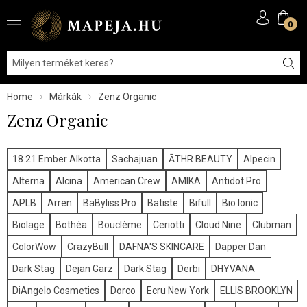
0
Home
Márkák
Zenz Organic
Zenz Organic
18.21 Ember Alkotta
Sachajuan
ĀTHR BEAUTY
Alpecin
Alterna
Alcina
American Crew
AMIKA
Antidot Pro
APLB
Arren
BaByliss Pro
Batiste
Bifull
Bio Ionic
Biolage
Bothéa
Bouclème
Ceriotti
Cloud Nine
Clubman
ColorWow
CrazyBull
DAFNA'S SKINCARE
Dapper Dan
Dark Stag
Dejan Garz
Dark Stag
Derbi
DHYVANA
DiAngelo Cosmetics
Dorco
Ecru New York
ELLIS BROOKLYN