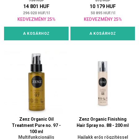
734 HUF
572 HUF
14 801 HUF
10 179 HUF
296 020
HUF
/
1
l
50 895
HUF
/
1
l
KEDVEZMÉNY 25%
KEDVEZMÉNY 25%
A KOSÁRHOZ
A KOSÁRHOZ
Zenz Organic Oil
Zenz Organic Finishing
Treatment Pure no. 97 -
Hair Spray no. 88 - 200 ml
100 ml
Multifunkcionális
Hajlakk erős rögzítéssel