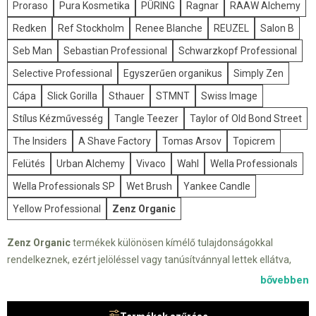
Proraso
Pura Kosmetika
PÜRING
Ragnar
RAAW Alchemy
Redken
Ref Stockholm
Renee Blanche
REUZEL
Salon B
Seb Man
Sebastian Professional
Schwarzkopf Professional
Selective Professional
Egyszerűen organikus
Simply Zen
Cápa
Slick Gorilla
Sthauer
STMNT
Swiss Image
Stílus Kézművesség
Tangle Teezer
Taylor of Old Bond Street
The Insiders
A Shave Factory
Tomas Arsov
Topicrem
Felütés
Urban Alchemy
Vivaco
Wahl
Wella Professionals
Wella Professionals SP
Wet Brush
Yankee Candle
Yellow Professional
Zenz Organic
Zenz Organic
termékek különösen kímélő tulajdonságokkal
rendelkeznek, ezért jelöléssel vagy tanúsítvánnyal lettek ellátva,
hogy könnyen eligazodhasson a kínálatban. Az összetevők a
bővebben
legfinomabb és legtisztább
természetes összetevők.
Például
hidegen sajtolt
bio avokádóolaj
és
bio tisztított aloe vera.
Nem