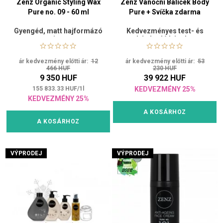
Zenz Organic Styling Wax
Zenz Vánoční Balíček Body
Pure no. 09 - 60 ml
Pure + Svíčka zdarma
Gyengéd, matt hajformázó
Kedvezményes test- és
viasz
kézápoló készlet
ár kedvezmény előtti ár:
12
ár kedvezmény előtti ár:
53
466 HUF
230 HUF
9 350 HUF
39 922 HUF
155 833.33
HUF
/
1
l
KEDVEZMÉNY 25%
KEDVEZMÉNY 25%
A KOSÁRHOZ
A KOSÁRHOZ
VÝPRODEJ
VÝPRODEJ