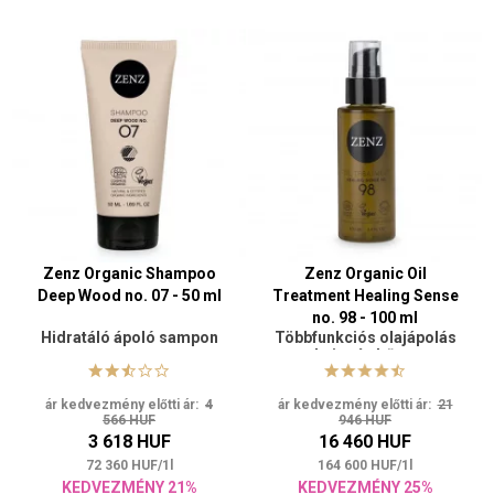
Zenz Organic Shampoo
Zenz Organic Oil
Deep Wood no. 07 - 50 ml
Treatment Healing Sense
no. 98 - 100 ml
Hidratáló ápoló sampon
Többfunkciós olajápolás
hajra és bőrre
ár kedvezmény előtti ár:
4
ár kedvezmény előtti ár:
21
566 HUF
946 HUF
3 618 HUF
16 460 HUF
72 360
HUF
/
1
l
164 600
HUF
/
1
l
KEDVEZMÉNY 21%
KEDVEZMÉNY 25%