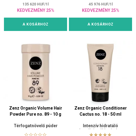
135 620
HUF
/
1
l
45 976
HUF
/
1
l
KEDVEZMÉNY 25%
KEDVEZMÉNY 25%
A KOSÁRHOZ
A KOSÁRHOZ
Zenz Organic Volume Hair
Zenz Organic Conditioner
Powder Pure no. 89​ - 10 g
Cactus no. 18 - 50 ml
Térfogatnövelő púder
Intenzív hidratáló
kondicionáló minden
hajtípusra