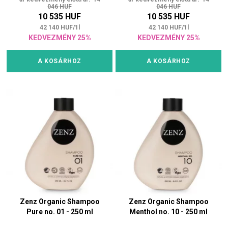
046 HUF
046 HUF
10 535 HUF
10 535 HUF
42 140
HUF
/
1
l
42 140
HUF
/
1
l
KEDVEZMÉNY 25%
KEDVEZMÉNY 25%
A KOSÁRHOZ
A KOSÁRHOZ
Zenz Organic Shampoo
Zenz Organic Shampoo
Pure no. 01 - 250 ml
Menthol no. 10 - 250 ml