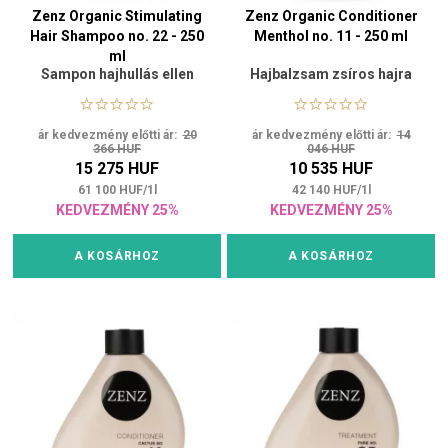
Zenz Organic Stimulating
Zenz Organic Conditioner
Hair Shampoo no. 22 - 250
Menthol no. 11​ - 250 ml
ml
Sampon hajhullás ellen
Hajbalzsam zsíros hajra
ár kedvezmény előtti ár:
20
ár kedvezmény előtti ár:
14
366 HUF
046 HUF
15 275 HUF
10 535 HUF
61 100
HUF
/
1
l
42 140
HUF
/
1
l
KEDVEZMÉNY 25%
KEDVEZMÉNY 25%
A KOSÁRHOZ
A KOSÁRHOZ