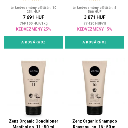
ár kedvezmény előtti ár:
10
ár kedvezmény előtti ár:
4
254 HUF
566 HUF
7 691 HUF
3 871 HUF
769 100
HUF
/
1
kg
77 420
HUF
/
1
l
KEDVEZMÉNY 25%
KEDVEZMÉNY 15%
A KOSÁRHOZ
A KOSÁRHOZ
Zenz Organic Conditioner
Zenz Organic Shampoo
Menthol no. 11 - 50 ml
Rhassoul no. 16 - 50 ml