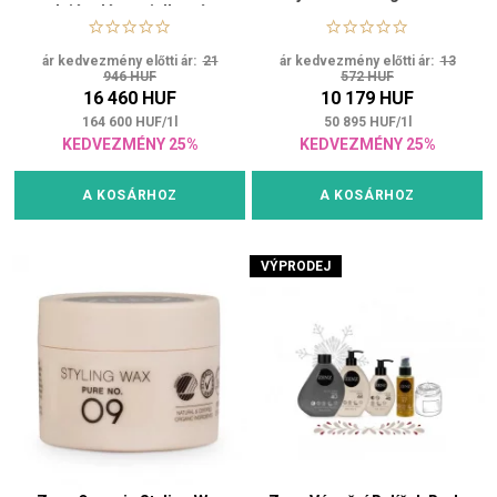
olajápolás antiallergén
összetétellel
ár kedvezmény előtti ár:
21
ár kedvezmény előtti ár:
13
946 HUF
572 HUF
16 460 HUF
10 179 HUF
164 600
HUF
/
1
l
50 895
HUF
/
1
l
KEDVEZMÉNY 25%
KEDVEZMÉNY 25%
A KOSÁRHOZ
A KOSÁRHOZ
VÝPRODEJ