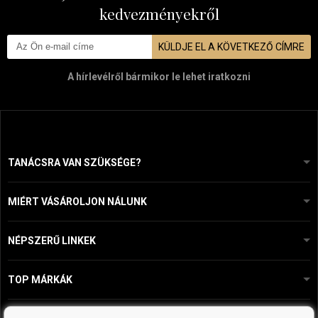
kedvezményekről
KÜLDJE EL A KÖVETKEZŐ CÍMRE
A hírlevélről bármikor le lehet iratkozni
TANÁCSRA VAN SZÜKSÉGE?
info@mapeja.hu
Általános szerződési feltételek (ÁSZF)
24 órán belül válaszolunk.
MIÉRT VÁSÁROLJON NÁLUNK
Személyes adatok védelme
A mi történetünk
Fizetési és szállítási áttekintés
Blog
Ecru New York
NÉPSZERŰ LINKEK
Áru visszaküldése
Fodrásztanácsadás
Kérastase
Kapcsolat
TOP MÁRKÁK
O&M
Ingyenes minták
Paul Mitchell