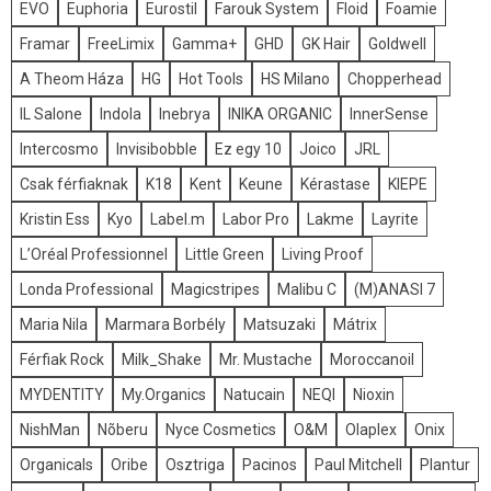
EVO
Euphoria
Eurostil
Farouk System
Floid
Foamie
Framar
FreeLimix
Gamma+
GHD
GK Hair
Goldwell
A Theom Háza
HG
Hot Tools
HS Milano
Chopperhead
IL Salone
Indola
Inebrya
INIKA ORGANIC
InnerSense
Intercosmo
Invisibobble
Ez egy 10
Joico
JRL
Csak férfiaknak
K18
Kent
Keune
Kérastase
KIEPE
Kristin Ess
Kyo
Label.m
Labor Pro
Lakme
Layrite
L’Oréal Professionnel
Little Green
Living Proof
Londa Professional
Magicstripes
Malibu C
(M)ANASI 7
Maria Nila
Marmara Borbély
Matsuzaki
Mátrix
Férfiak Rock
Milk_Shake
Mr. Mustache
Moroccanoil
MYDENTITY
My.Organics
Natucain
NEQI
Nioxin
NishMan
Nõberu
Nyce Cosmetics
O&M
Olaplex
Onix
Organicals
Oribe
Osztriga
Pacinos
Paul Mitchell
Plantur