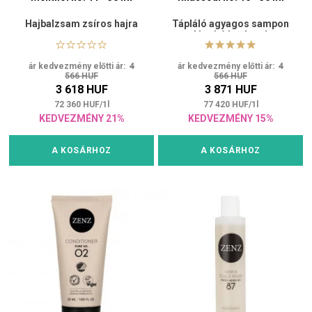
Hajbalzsam zsíros hajra
Tápláló agyagos sampon
lágyító hatással
ár kedvezmény előtti ár:
4
ár kedvezmény előtti ár:
4
566 HUF
566 HUF
3 618 HUF
3 871 HUF
72 360
HUF
/
1
l
77 420
HUF
/
1
l
KEDVEZMÉNY 21%
KEDVEZMÉNY 15%
A KOSÁRHOZ
A KOSÁRHOZ