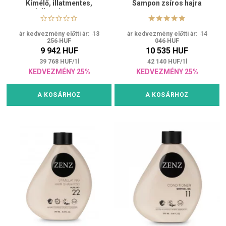
Kímélő, illatmentes,
Sampon zsíros hajra
antiallergén sampon
ár kedvezmény előtti ár:
13
ár kedvezmény előtti ár:
14
256 HUF
046 HUF
9 942 HUF
10 535 HUF
39 768
HUF
/
1
l
42 140
HUF
/
1
l
KEDVEZMÉNY 25%
KEDVEZMÉNY 25%
A KOSÁRHOZ
A KOSÁRHOZ