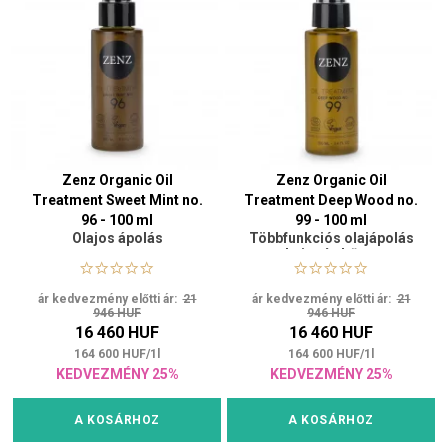
Zenz Organic Oil
Zenz Organic Oil
Treatment Sweet Mint no.
Treatment Deep Wood no.
96 - 100 ml
99 - 100 ml
Olajos ápolás
Többfunkciós olajápolás
hajra és bőrre
ár kedvezmény előtti ár:
21
ár kedvezmény előtti ár:
21
946 HUF
946 HUF
16 460 HUF
16 460 HUF
164 600
HUF
/
1
l
164 600
HUF
/
1
l
KEDVEZMÉNY 25%
KEDVEZMÉNY 25%
A KOSÁRHOZ
A KOSÁRHOZ