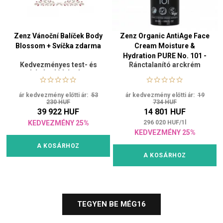
Zenz Vánoční Balíček Body
Zenz Organic AntiAge Face
Blossom + Svíčka zdarma
Cream Moisture &
Hydration PURE No. 101 -
Kedvezményes test- és
Ránctalanító arckrém
50 ml
kézápoló készlet
ár kedvezmény előtti ár:
53
ár kedvezmény előtti ár:
19
230 HUF
734 HUF
39 922 HUF
14 801 HUF
KEDVEZMÉNY 25%
296 020
HUF
/
1
l
KEDVEZMÉNY 25%
A KOSÁRHOZ
A KOSÁRHOZ
TEGYEN BE MÉG
16