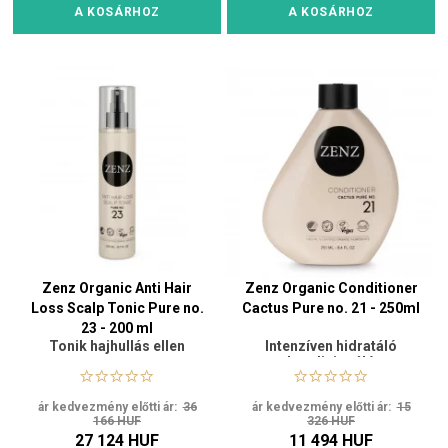
A KOSÁRHOZ
A KOSÁRHOZ
Zenz Organic Anti Hair
Zenz Organic Conditioner
Loss Scalp Tonic Pure no.
Cactus Pure no. 21 - 250ml
23 - 200 ml
Tonik hajhullás ellen
Intenzíven hidratáló
kondicionáló
allergiásoknak
ár kedvezmény előtti ár:
36
ár kedvezmény előtti ár:
15
166 HUF
326 HUF
27 124 HUF
11 494 HUF