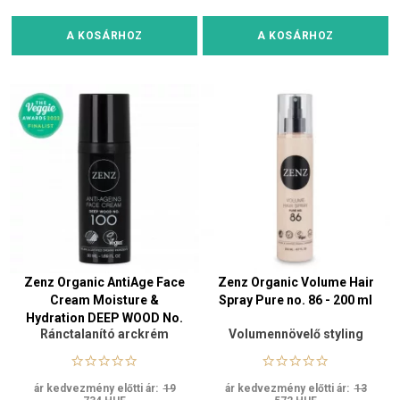
A KOSÁRHOZ
A KOSÁRHOZ
Zenz Organic AntiAge Face
Zenz Organic Volume Hair
Cream Moisture &
Spray Pure no. 86​ - 200 ml
Hydration DEEP WOOD No.
Ránctalanító arckrém
Volumennövelő styling
100 - 50 ml
spray
ár kedvezmény előtti ár:
19
ár kedvezmény előtti ár:
13