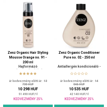
Zenz Organic Hair Styling
Zenz Organic Conditioner
Mousse Orange no. 91 -
Pure no. 02 - 250 ml
200 ml
Hajformázó
Antiallergén kondicionáló -
volumennövelő hab
illatmentes
ár kedvezmény előtti ár:
13
ár kedvezmény előtti ár:
14
730 HUF
046 HUF
10 298 HUF
10 535 HUF
51 490
HUF
/
1
l
42 140
HUF
/
1
l
KEDVEZMÉNY 25%
KEDVEZMÉNY 25%