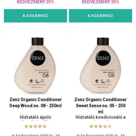
KEDVEZMÉNY 25%
KEDVEZMÉNY 25%
A KOSÁRHOZ
A KOSÁRHOZ
Zenz Organic Conditioner
Zenz Organic Conditioner
Deep Wood no. 08 - 250ml
Sweet Sense no. 05 - 250
ml
Hidratáló ápoló
Hidratáló kondicionáló a
kondicionáló
volumenért
ár kedvezmény előtti ár:
14
ár kedvezmény előtti ár:
14