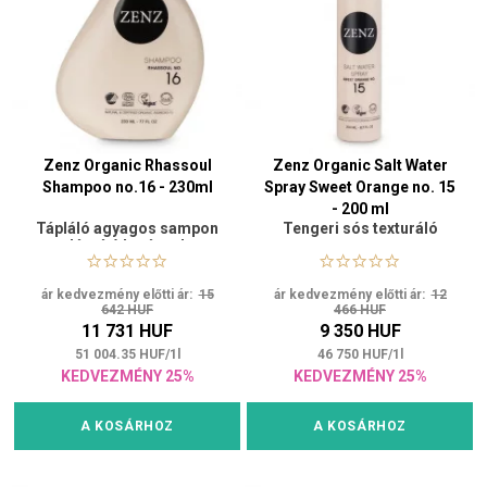
Zenz Organic Rhassoul
Zenz Organic Salt Water
Shampoo no.16 - 230ml
Spray Sweet Orange no. 15
- 200 ml
Tápláló agyagos sampon
Tengeri sós texturáló
lágyító hatással
spray
ár kedvezmény előtti ár:
15
ár kedvezmény előtti ár:
12
642 HUF
466 HUF
11 731 HUF
9 350 HUF
51 004.35
HUF
/
1
l
46 750
HUF
/
1
l
KEDVEZMÉNY 25%
KEDVEZMÉNY 25%
A KOSÁRHOZ
A KOSÁRHOZ