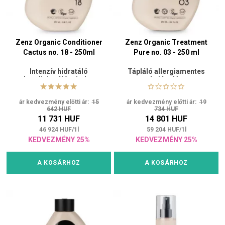
Zenz Organic Conditioner
Zenz Organic Treatment
Cactus no. 18 - 250ml
Pure no. 03 - 250 ml
Intenzív hidratáló
Tápláló allergiamentes
kondicionáló minden
hajápolás
hajtípusra
ár kedvezmény előtti ár:
15
ár kedvezmény előtti ár:
19
642 HUF
734 HUF
11 731 HUF
14 801 HUF
46 924
HUF
/
1
l
59 204
HUF
/
1
l
KEDVEZMÉNY 25%
KEDVEZMÉNY 25%
A KOSÁRHOZ
A KOSÁRHOZ