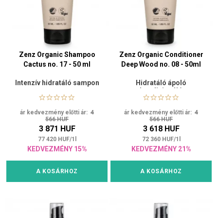
Zenz Organic Shampoo
Zenz Organic Conditioner
Cactus no. 17 - 50 ml
Deep Wood no. 08​ - 50ml
Intenzív hidratáló sampon
Hidratáló ápoló
kondicionáló
ár kedvezmény előtti ár:
4
ár kedvezmény előtti ár:
4
566 HUF
566 HUF
3 871 HUF
3 618 HUF
77 420
HUF
/
1
l
72 360
HUF
/
1
l
KEDVEZMÉNY 15%
KEDVEZMÉNY 21%
A KOSÁRHOZ
A KOSÁRHOZ