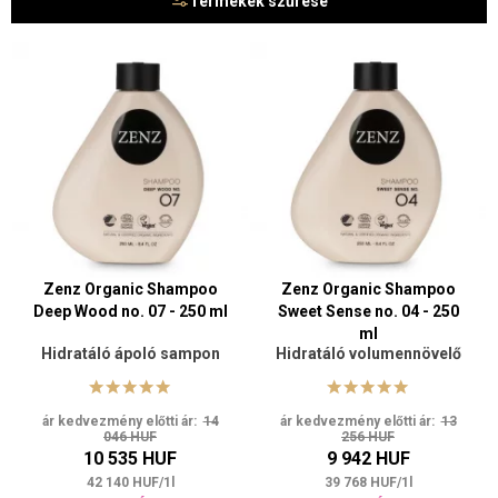
Termékek szűrése
tartalmaznak SLS-t, MI-t, parabéneket, PPD-t, PTD-t,
rezorcinolt, ammóniát és mikrorészecskéket
.
Egyik termék sem
állatokon tesztelt
, és a termékek csomagolása
biológiailag
lebomló polietilénből készül. A Zenz számos terméket kínál
allergiások számára.
Zenz Pure sorozat
teljesen illatmentes.
A Zenz Organic márkával a hajáról páratlanul gondoskodnak. Az
eredmény egészséges, erős, tökéletesen sima és puha haj.
Zenz Organic Shampoo
Zenz Organic Shampoo
Deep Wood no. 07​ - 250 ml
Sweet Sense no. 04​ - 250
ml
Hidratáló ápoló sampon
Hidratáló volumennövelő
sampon
ár kedvezmény előtti ár:
14
ár kedvezmény előtti ár:
13
046 HUF
256 HUF
10 535 HUF
9 942 HUF
42 140
HUF
/
1
l
39 768
HUF
/
1
l