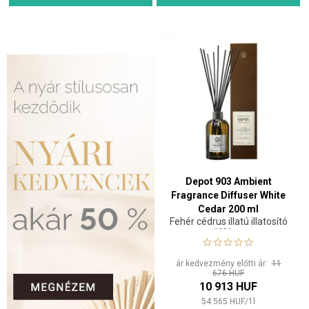
Depot 903 Ambient
Fragrance Diffuser White
Cedar 200 ml
Fehér cédrus illatú illatosító
diffúzor
ár kedvezmény előtti ár:
11
676 HUF
10 913 HUF
54 565
HUF
/
1
l