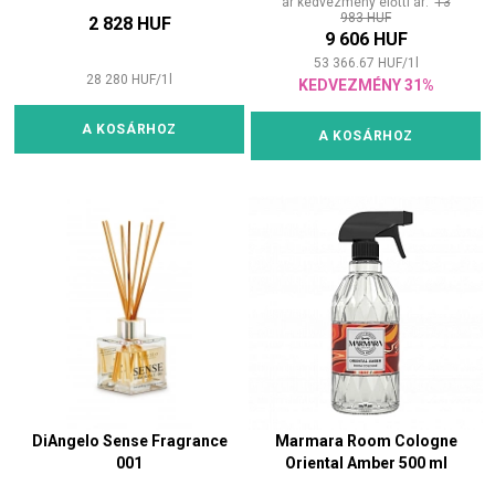
ár kedvezmény előtti ár:
13
983 HUF
2 828 HUF
9 606 HUF
53 366.67
HUF
/
1
l
28 280
HUF
/
1
l
KEDVEZMÉNY 31%
A KOSÁRHOZ
A KOSÁRHOZ
DiAngelo Sense Fragrance
Marmara Room Cologne
001
Oriental Amber 500 ml