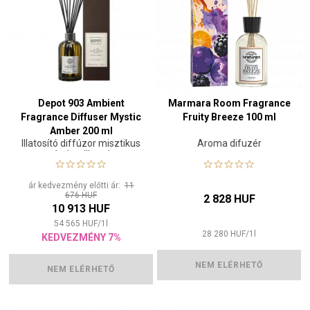
Depot 903 Ambient
Marmara Room Fragrance
Fragrance Diffuser Mystic
Fruity Breeze 100 ml
Amber 200 ml
Illatosító diffúzor misztikus
Aroma difuzér
ámbra illattal
ár kedvezmény előtti ár:
11
676 HUF
2 828 HUF
10 913 HUF
54 565
HUF
/
1
l
28 280
HUF
/
1
l
KEDVEZMÉNY 7%
NEM ELÉRHETŐ
NEM ELÉRHETŐ