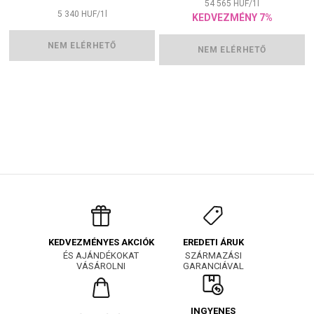
54 565
HUF
/
1
l
5 340
HUF
/
1
l
KEDVEZMÉNY 7%
NEM ELÉRHETŐ
NEM ELÉRHETŐ
EREDETI ÁRUK
KEDVEZMÉNYES AKCIÓK
SZÁRMAZÁSI
ÉS AJÁNDÉKOKAT
GARANCIÁVAL
VÁSÁROLNI
INGYENES