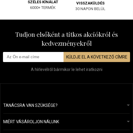
SZÉLES KÍNÁLAT
VISSZAKÜLDÉS
6000+ TERMÉK
30 NAPON BELÜL
Tudjon elsőként a titkos akciókról és
kedvezményekről
KÜLDJE EL A KÖVETKEZŐ CÍMRE
A hírlevélről bármikor le lehet iratkozni
TANÁCSRA VAN SZÜKSÉGE?
info@mapeja.hu
Általános szerződési feltételek (ÁSZF)
24 órán belül válaszolunk.
MIÉRT VÁSÁROLJON NÁLUNK
Személyes adatok védelme
A mi történetünk
Fizetési és szállítási áttekintés