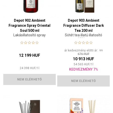
Depot 902 Ambient
Depot 903 Ambient
Fragrance Spray Oriental
Fragrance Diffuser Dark
Soul 500 ml
Tea 200 ml
Lakásillatosító spray
Sötét tea illatú illatosító
diffúzor
ár kedvezmény előtti ár:
11
676 HUF
12 199 HUF
10 913 HUF
54 565
HUF
/
1
l
24 398
HUF
/
1
l
KEDVEZMÉNY 7%
NEM ELÉRHETŐ
NEM ELÉRHETŐ