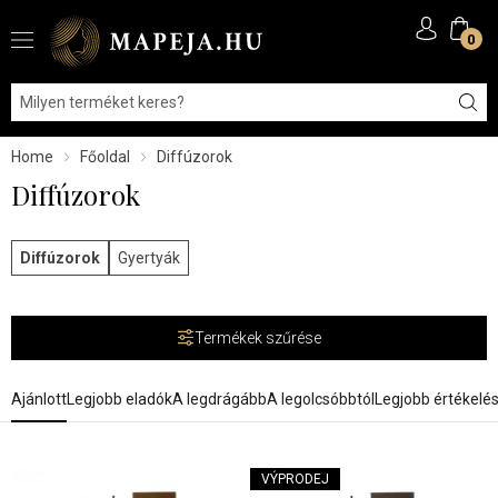
0
Home
Főoldal
Diffúzorok
Diffúzorok
Diffúzorok
Gyertyák
Termékek szűrése
Ajánlott
Legjobb eladók
A legdrágább
A legolcsóbbtól
Legjobb értékelé
VÝPRODEJ