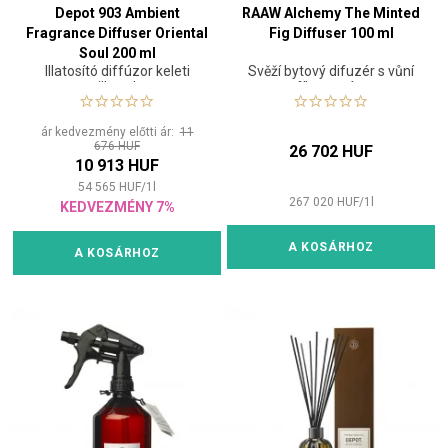
Depot 903 Ambient
RAAW Alchemy The Minted
Fragrance Diffuser Oriental
Fig Diffuser 100 ml
Soul 200 ml
Illatosító diffúzor keleti
Svěží bytový difuzér s vůní
illattal
fíku a máty
ár kedvezmény előtti ár:
11
676 HUF
26 702 HUF
10 913 HUF
54 565
HUF
/
1
l
267 020
HUF
/
1
l
KEDVEZMÉNY 7%
A KOSÁRHOZ
A KOSÁRHOZ