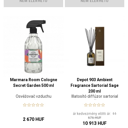
NEM ELÉRHETŐ
NEM ELÉRHETŐ
Marmara Room Cologne
Depot 903 Ambient
Secret Garden 500 ml
Fragrance Sartorial Sage
200 ml
Osvěžovač vzduchu
Illatosító diffúzor sartorial
zsálya
ár kedvezmény előtti ár:
11
676 HUF
2 670 HUF
10 913 HUF