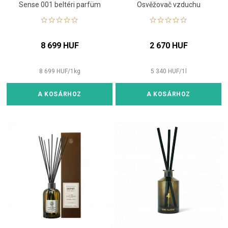
Sense 001 beltéri parfüm
Osvěžovač vzduchu
8 699 HUF
2 670 HUF
8 699
HUF
/
1
kg
5 340
HUF
/
1
l
A KOSÁRHOZ
A KOSÁRHOZ