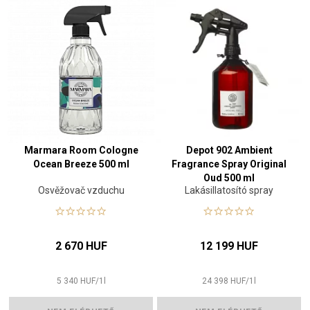
Marmara Room Cologne
Depot 902 Ambient
Ocean Breeze 500 ml
Fragrance Spray Original
Oud 500 ml
Osvěžovač vzduchu
Lakásillatosító spray
2 670 HUF
12 199 HUF
5 340
HUF
/
1
l
24 398
HUF
/
1
l