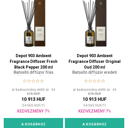
Depot 903 Ambient
Depot 903 Ambient
Fragrance Diffuser Fresh
Fragrance Diffuser Original
Black Pepper 200 ml
Oud 200 ml
Illatosító diffúzor friss
Illatosító diffúzor eredeti
fekete bors illattal
oud illattal
ár kedvezmény előtti ár:
11
ár kedvezmény előtti ár:
11
676 HUF
676 HUF
10 913 HUF
10 913 HUF
54 565
HUF
/
1
l
54 565
HUF
/
1
l
KEDVEZMÉNY 7%
KEDVEZMÉNY 7%
A KOSÁRHOZ
A KOSÁRHOZ