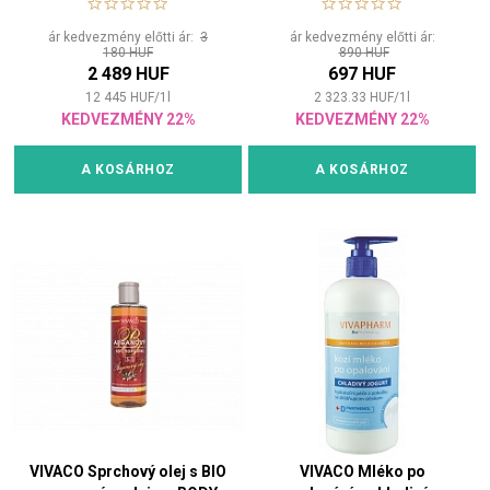
ár kedvezmény előtti ár:
3
ár kedvezmény előtti ár:
180 HUF
890 HUF
2 489 HUF
697 HUF
12 445
HUF
/
1
l
2 323.33
HUF
/
1
l
KEDVEZMÉNY 22%
KEDVEZMÉNY 22%
A KOSÁRHOZ
A KOSÁRHOZ
VIVACO Sprchový olej s BIO
VIVACO Mléko po