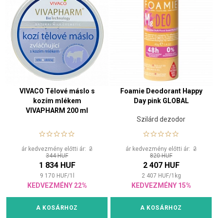
VIVACO Tělové máslo s
Foamie Deodorant Happy
kozím mlékem
Day pink GLOBAL
VIVAPHARM 200 ml
Szilárd dezodor
ár kedvezmény előtti ár:
2
ár kedvezmény előtti ár:
2
344 HUF
820 HUF
1 834 HUF
2 407 HUF
9 170
HUF
/
1
l
2 407
HUF
/
1
kg
KEDVEZMÉNY 22%
KEDVEZMÉNY 15%
A KOSÁRHOZ
A KOSÁRHOZ