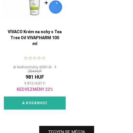
VIVACO Krém na nohy s Tea
Tree Oil VIVAPHARM 100
ml
ár kedvezmény előtti ár:
1
254 HUF
981 HUF
9 810
HUF
/
1
l
KEDVEZMÉNY 22%
A KOSÁRHOZ
TEGYEN BE MÉG
36