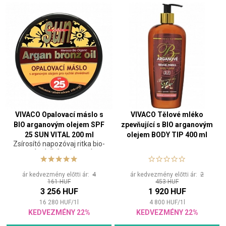
VIVACO Opalovací máslo s
VIVACO Tělové mléko
BIO arganovým olejem SPF
zpevňující s BIO arganovým
25 SUN VITAL 200 ml
olejem BODY TIP 400 ml
Zsírosító napozóvaj ritka bio-
argánolajjal az intenzív,
gyors és hosszan tartó
barnulásért
ár kedvezmény előtti ár:
4
ár kedvezmény előtti ár:
2
161 HUF
453 HUF
3 256 HUF
1 920 HUF
16 280
HUF
/
1
l
4 800
HUF
/
1
l
KEDVEZMÉNY 22%
KEDVEZMÉNY 22%