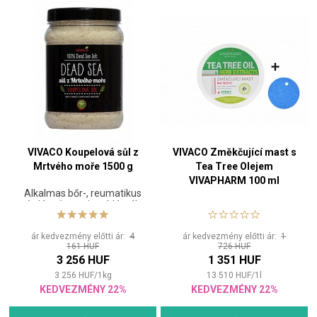
VIVACO Koupelová sůl z
VIVACO Změkčující mast s
Mrtvého moře 1500 g
Tea Tree Olejem
VIVAPHARM 100 ml
Alkalmas bőr-, reumatikus
és légzőszervi problémák
esetén
ár kedvezmény előtti ár:
4
ár kedvezmény előtti ár:
1
161 HUF
726 HUF
3 256 HUF
1 351 HUF
3 256
HUF
/
1
kg
13 510
HUF
/
1
l
KEDVEZMÉNY 22%
KEDVEZMÉNY 22%