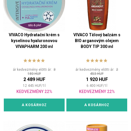
VIVACO Hydratační krém s
VIVACO Tělový balzám s
kyselinou hyaluronovou
BIO arganovým olejem
VIVAPHARM 200 ml
BODY TIP 300 ml
ár kedvezmény előtti ár:
3
ár kedvezmény előtti ár:
2
180 HUF
453 HUF
2 489 HUF
1 920 HUF
12 445
HUF
/
1
l
6 400
HUF
/
1
l
KEDVEZMÉNY 22%
KEDVEZMÉNY 22%
A KOSÁRHOZ
A KOSÁRHOZ