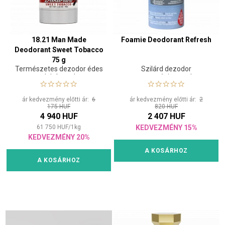
18.21 Man Made
Foamie Deodorant Refresh
Deodorant Sweet Tobacco
75 g
Természetes dezodor édes
Szilárd dezodor
dohánnyal
magnéziummal
ár kedvezmény előtti ár:
6
ár kedvezmény előtti ár:
2
175 HUF
820 HUF
4 940 HUF
2 407 HUF
61 750
HUF
/
1
kg
KEDVEZMÉNY 15%
KEDVEZMÉNY 20%
A KOSÁRHOZ
A KOSÁRHOZ