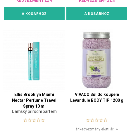
KEDVEZMÉNY 22%
KEDVEZMÉNY 22%
A KOSÁRHOZ
A KOSÁRHOZ
Ellis Brooklyn Miami
VIVACO Sůl do koupele
Nectar Perfume Travel
Levandule BODY TIP 1200 g
Spray 10 ml
Dámský přírodní parfém
ár kedvezmény előtti ár:
1