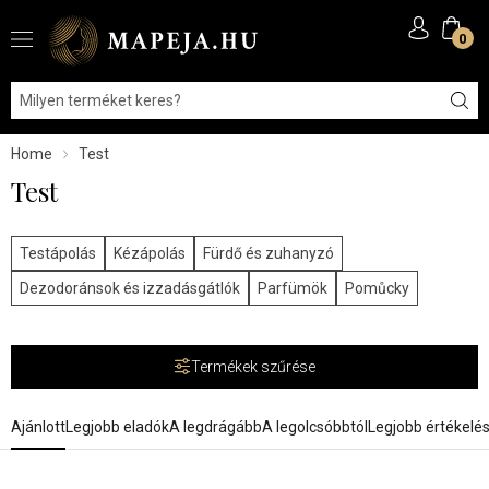
0
Home
Test
Test
Testápolás
Kézápolás
Fürdő és zuhanyzó
Dezodoránsok és izzadásgátlók
Parfümök
Pomůcky
Termékek szűrése
Ajánlott
Legjobb eladók
A legdrágább
A legolcsóbbtól
Legjobb értékelé