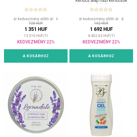
Kenőcs alap házi kenőcsök
készítéséhez.
ár kedvezmény előtti ár:
1
ár kedvezmény előtti ár:
2
726 HUF
162 HUF
1 351 HUF
1 692 HUF
13 510
HUF
/
1
l
4 452.63
HUF
/
1
l
KEDVEZMÉNY 22%
KEDVEZMÉNY 22%
A KOSÁRHOZ
A KOSÁRHOZ