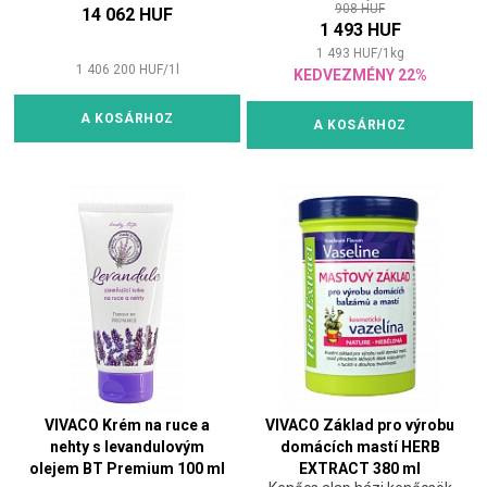
908 HUF
14 062 HUF
1 493 HUF
1 493
HUF
/
1
kg
1 406 200
HUF
/
1
l
KEDVEZMÉNY 22%
A KOSÁRHOZ
A KOSÁRHOZ
VIVACO Krém na ruce a
VIVACO Základ pro výrobu
nehty s levandulovým
domácích mastí HERB
olejem BT Premium 100 ml
EXTRACT 380 ml