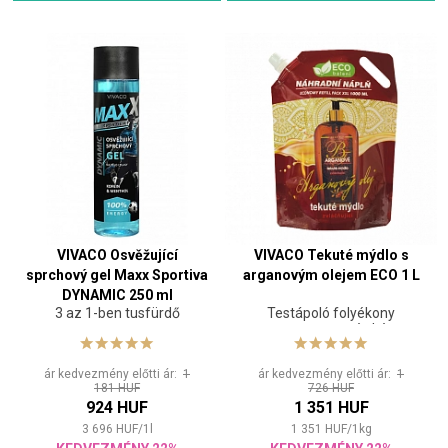
VIVACO Osvěžující
VIVACO Tekuté mýdlo s
sprchový gel Maxx Sportiva
arganovým olejem ECO 1 L
DYNAMIC 250 ml
3 az 1-ben tusfürdő
Testápoló folyékony
szappan testre és kézre
ár kedvezmény előtti ár:
1
ár kedvezmény előtti ár:
1
181 HUF
726 HUF
924 HUF
1 351 HUF
3 696
HUF
/
1
l
1 351
HUF
/
1
kg