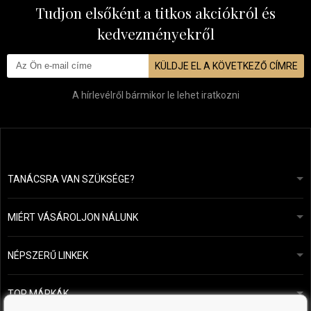
Tudjon elsőként a titkos akciókról és
kedvezményekről
KÜLDJE EL A KÖVETKEZŐ CÍMRE
A hírlevélről bármikor le lehet iratkozni
TANÁCSRA VAN SZÜKSÉGE?
info@mapeja.hu
Általános szerződési feltételek (ÁSZF)
24 órán belül válaszolunk.
MIÉRT VÁSÁROLJON NÁLUNK
Személyes adatok védelme
A mi történetünk
Fizetési és szállítási áttekintés
Blog
Ecru New York
NÉPSZERŰ LINKEK
Áru visszaküldése
Fodrásztanácsadás
Kérastase
Kapcsolat
TOP MÁRKÁK
O&M
Ingyenes minták