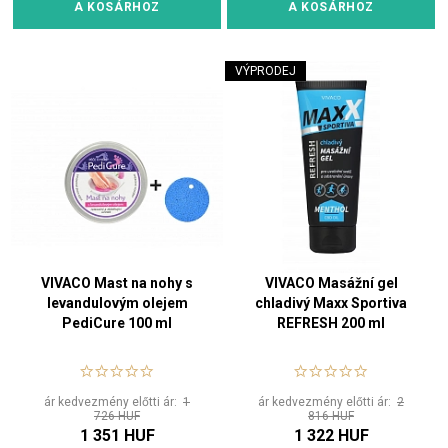
A KOSÁRHOZ
A KOSÁRHOZ
VÝPRODEJ
VIVACO Mast na nohy s
VIVACO Masážní gel
levandulovým olejem
chladivý Maxx Sportiva
PediCure 100 ml
REFRESH 200 ml
ár kedvezmény előtti ár:
1
ár kedvezmény előtti ár:
2
726 HUF
816 HUF
1 351 HUF
1 322 HUF