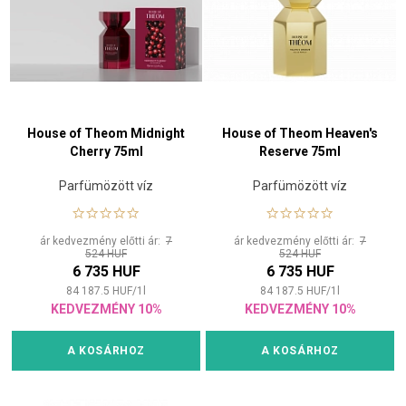
House of Theom Midnight
House of Theom Heaven's
Cherry 75ml
Reserve 75ml
Parfümözött víz
Parfümözött víz
ár kedvezmény előtti ár:
7
ár kedvezmény előtti ár:
7
524 HUF
524 HUF
6 735 HUF
6 735 HUF
84 187.5
HUF
/
1
l
84 187.5
HUF
/
1
l
KEDVEZMÉNY 10%
KEDVEZMÉNY 10%
A KOSÁRHOZ
A KOSÁRHOZ