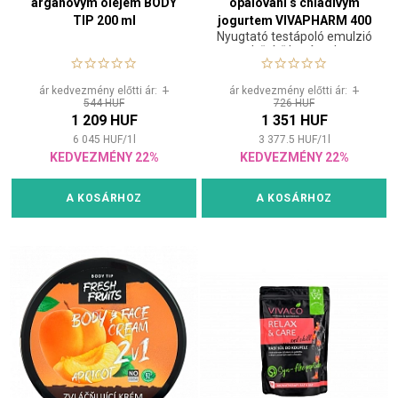
arganovým olejem BODY
opalování s chladivým
TIP 200 ml
jogurtem VIVAPHARM 400
Nyugtató testápoló emulzió
ml
hűsítő hatással
ár kedvezmény előtti ár:
1
ár kedvezmény előtti ár:
1
544 HUF
726 HUF
1 209 HUF
1 351 HUF
6 045
HUF
/
1
l
3 377.5
HUF
/
1
l
KEDVEZMÉNY 22%
KEDVEZMÉNY 22%
A KOSÁRHOZ
A KOSÁRHOZ