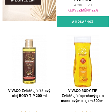
4 030
HUF
/
1
l
KEDVEZMÉNY 22%
A KOSÁRHOZ
VIVACO Zvláčňující tělový
VIVACO BODY TIP
olej BODY TIP 200 ml
Zvláčňující sprchový gel s
mandlovým olejem 300 ml