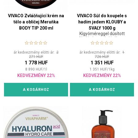
VIVACO Zvláčňující krém na
VIVACO Sůl do koupele s
tělo a obličej Meruňka
hadím jedem KLOUBY a
BODY TIP 200 ml
SVALY 1000 g
Kígyóméreggel dúsított
fürdősó, amely jótékony
hatással van a fáradt
izmokra és ízületekre.
ár kedvezmény előtti ár:
2
ár kedvezmény előtti ár:
1
271 HUF
726 HUF
1 778 HUF
1 351 HUF
8 890
HUF
/
1
l
1 351
HUF
/
1
kg
KEDVEZMÉNY 22%
KEDVEZMÉNY 22%
A KOSÁRHOZ
A KOSÁRHOZ