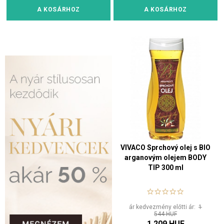
A KOSÁRHOZ
A KOSÁRHOZ
VIVACO Sprchový olej s BIO
arganovým olejem BODY
TIP 300 ml
ár kedvezmény előtti ár:
1
544 HUF
1 209 HUF