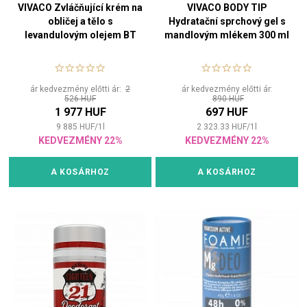
VIVACO Zvláčňující krém na
VIVACO BODY TIP
obličej a tělo s
Hydratační sprchový gel s
levandulovým olejem BT
mandlovým mlékem 300 ml
Premium 200 ml
ár kedvezmény előtti ár:
2
ár kedvezmény előtti ár:
526 HUF
890 HUF
1 977 HUF
697 HUF
9 885
HUF
/
1
l
2 323.33
HUF
/
1
l
KEDVEZMÉNY 22%
KEDVEZMÉNY 22%
A KOSÁRHOZ
A KOSÁRHOZ