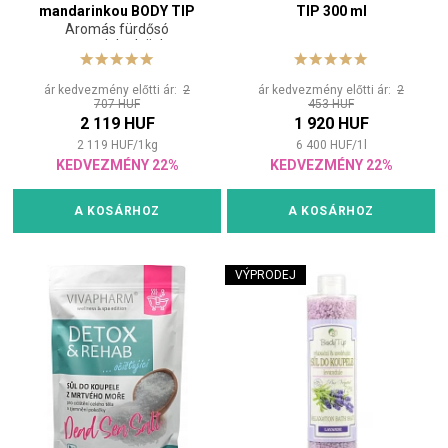
mandarinkou BODY TIP
TIP 300 ml
Aromás fürdősó
1500 g
mandulaolajjal
ár kedvezmény előtti ár:
2
ár kedvezmény előtti ár:
2
707 HUF
453 HUF
2 119 HUF
1 920 HUF
2 119
HUF
/
1
kg
6 400
HUF
/
1
l
KEDVEZMÉNY 22%
KEDVEZMÉNY 22%
A KOSÁRHOZ
A KOSÁRHOZ
VÝPRODEJ