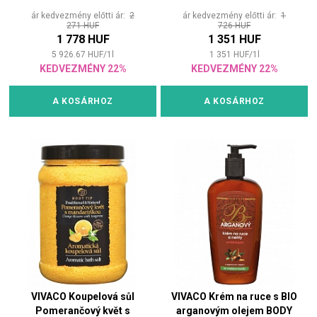
ár kedvezmény előtti ár:
2
ár kedvezmény előtti ár:
1
271 HUF
726 HUF
1 778 HUF
1 351 HUF
5 926.67
HUF
/
1
l
1 351
HUF
/
1
l
KEDVEZMÉNY 22%
KEDVEZMÉNY 22%
A KOSÁRHOZ
A KOSÁRHOZ
VIVACO Koupelová sůl
VIVACO Krém na ruce s BIO
Pomerančový květ s
arganovým olejem BODY