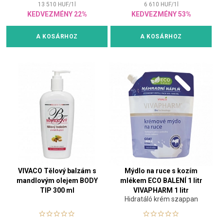
13 510
HUF
/
1
l
6 610
HUF
/
1
l
KEDVEZMÉNY 22%
KEDVEZMÉNY 53%
A KOSÁRHOZ
A KOSÁRHOZ
VIVACO Tělový balzám s
Mýdlo na ruce s kozím
mandlovým olejem BODY
mlékem ECO BALENÍ 1 litr
TIP 300 ml
VIVAPHARM 1 litr
Hidratáló krém szappan