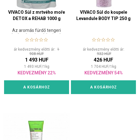
VIVACO Sůl z mrtvého moře
VIVACO Sůl do koupele
DETOX a REHAB 1000 g
Levandule BODY TIP 250 g
Az aromás fürdő tengeri
sóval serkenti a vérkeringést
és a bőr méregtelenítését.
ár kedvezmény előtti ár:
1
ár kedvezmény előtti ár:
908 HUF
932 HUF
1 493 HUF
426 HUF
1 493
HUF
/
1
kg
1 704
HUF
/
1
kg
KEDVEZMÉNY 22%
KEDVEZMÉNY 54%
A KOSÁRHOZ
A KOSÁRHOZ