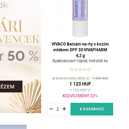
VIVACO Balzám na rty s kozím
mlékem SPF 30 VIVAPHARM
4,2 g
Ajakbalzsam táplál, hidratál és
véd
ár kedvezmény előtti ár:
1 435 HUF
1 123 HUF
1 123
HUF
/
1
l
KEDVEZMÉNY 22%
A KOSÁRHOZ