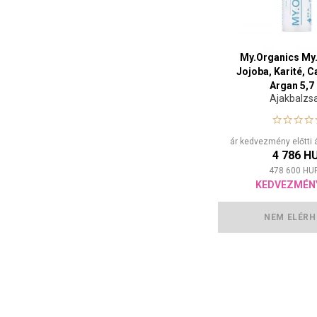
My.Organics My.
Jojoba, Karité, 
Argan 5,7
Ajakbalz
ár kedvezmény előtti 
4 786 H
478 600
HU
KEDVEZMÉN
NEM ELÉRH