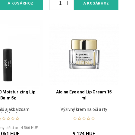
A KOSÁRHOZ
A KOSÁRHOZ
0 Moisturizing Lip
Alcina Eye and Lip Cream 15
Balm 5g
ml
áló ajakbalzsam
Výživný krém na oči a rty
férfiaknak
y előtti ár:
4 566 HUF
 051 HUF
9 124 HUF