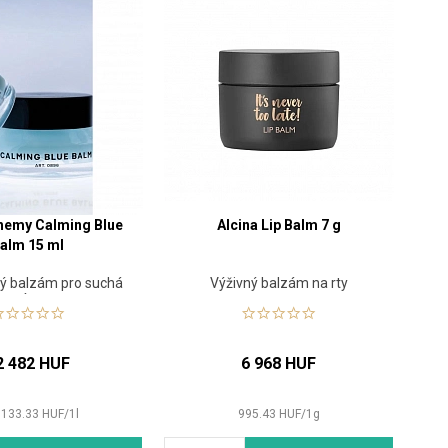
hemy Calming Blue
Alcina Lip Balm 7 g
alm 15 ml
vý balzám pro suchá
Výživný balzám na rty
místa
2 482 HUF
6 968 HUF
 133.33
HUF
/
1
l
995.43
HUF
/
1
g