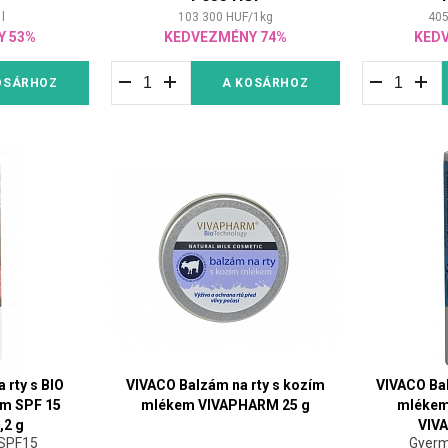
1
l
103 300
HUF
/
1
kg
405
Y 53%
KEDVEZMÉNY 74%
KED
OSÁRHOZ
A KOSÁRHOZ
 rty s BIO
VIVACO Balzám na rty s kozím
VIVACO Bal
em SPF 15
mlékem VIVAPHARM 25 g
mlékem 
,2 g
VIV
 SPF15
Gyerm