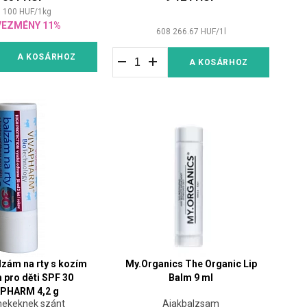
 100
HUF
/
1
kg
VEZMÉNY 11%
608 266.67
HUF
/
1
l
A KOSÁRHOZ
A KOSÁRHOZ
zám na rty s kozím
My.Organics The Organic Lip
pro děti SPF 30
Balm 9 ml
APHARM 4,2 g
ekeknek szánt
Ajakbalzsam