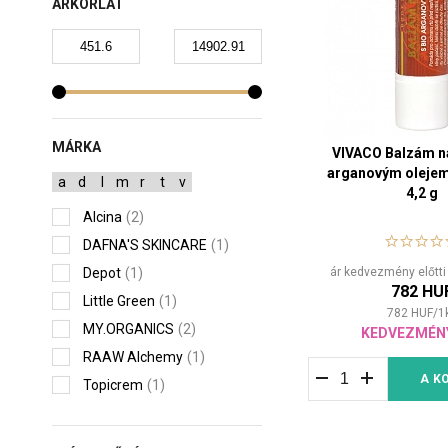
ÁRKORLÁT
MÁRKA
VIVACO Balzám na
arganovým oleje
a
d
l
m
r
t
v
4,2 g
Alcina
(2)
DAFNA'S SKINCARE
(1)
Depot
(1)
ár kedvezmény előtti
782 HU
Little Green
(1)
782
HUF
/
1
MY.ORGANICS
(2)
KEDVEZMÉN
RAAW Alchemy
(1)
A K
Topicrem
(1)
Vivaco
(12)