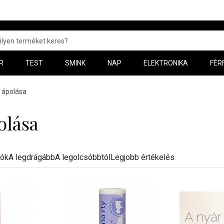
R
TEST
SMINK
NAP
ELEKTRONIKA
FÉR
 ápolása
olása
dók
A legdrágább
A legolcsóbbtól
Legjobb értékelés