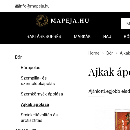
info@mapeja.hu
RAKTÁRKISÖPRÉS
MÁRKÁK
HAJ
BŐ
Home
Bőr
Ajkak
Bőr
Ajkak áp
Bőrápolás
Szempilla- és
szemöldökápolás
Ajánlott
Legjobb ela
Szemkörnyék ápolása
Ajkak ápolása
Sminkeltávolítás és
arctisztítás