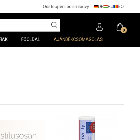
DE
HU
RO
Odstoupení od smlouvy
0
FIAK
FŐOLDAL
AJÁNDÉKCSOMAGOLÁS