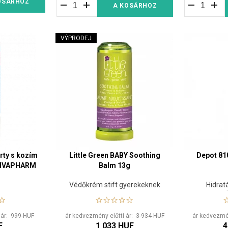
OSÁRHOZ
A KOSÁRHOZ
VÝPRODEJ
rty s kozím
Little Green BABY Soothing
Depot 81
 VIVAPHARM
Balm 13g
Védőkrém stift gyerekeknek
Hidrat
 ár:
999 HUF
ár kedvezmény előtti ár:
3 934 HUF
ár kedvezmén
F
1 033 HUF
4