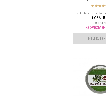
védőfaktorral hidratá
és ápolja a kicse
ajkakat.
ár kedvezmény előtti 
1 066 H
1 066
HUF
/
KEDVEZMÉN
NEM ELÉRH