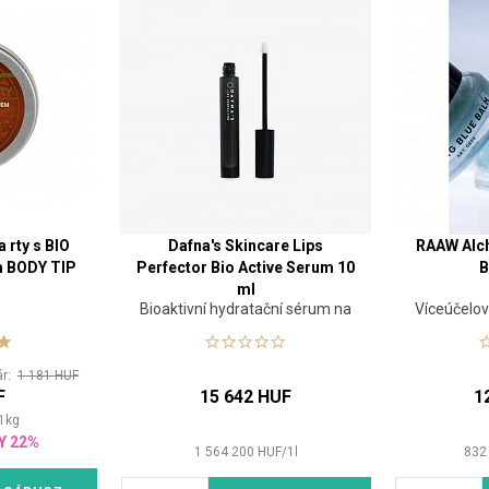
 rty s BIO
Dafna's Skincare Lips
RAAW Alc
m BODY TIP
Perfector Bio Active Serum 10
B
ml
Bioaktivní hydratační sérum na
Víceúčelo
rty
ár:
1 181 HUF
F
15 642 HUF
1
1
kg
Y 22%
1 564 200
HUF
/
1
l
832