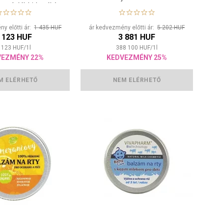
m táplál, hidratál és
véd
y előtti ár:
1 435 HUF
ár kedvezmény előtti ár:
5 202 HUF
 123 HUF
3 881 HUF
 123
HUF
/
1
l
388 100
HUF
/
1
l
VEZMÉNY 22%
KEDVEZMÉNY 25%
M ELÉRHETŐ
NEM ELÉRHETŐ