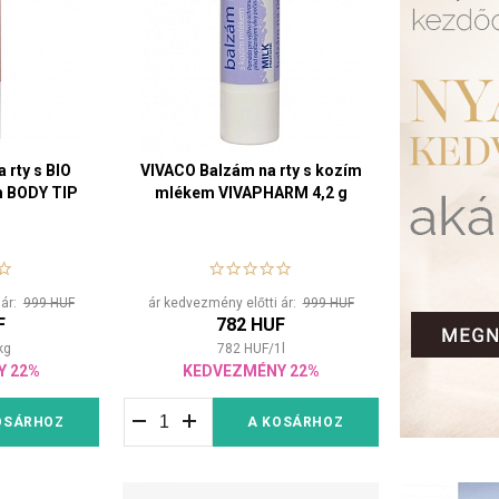
 rty s BIO
VIVACO Balzám na rty s kozím
m BODY TIP
mlékem VIVAPHARM 4,2 g
 ár:
999 HUF
ár kedvezmény előtti ár:
999 HUF
F
782 HUF
kg
782
HUF
/
1
l
Y 22%
KEDVEZMÉNY 22%
OSÁRHOZ
A KOSÁRHOZ