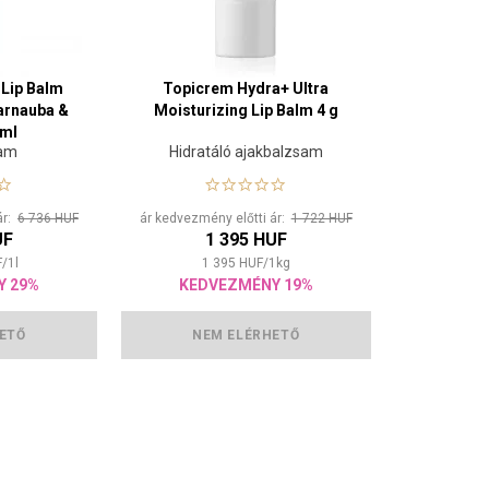
Lip Balm
Topicrem Hydra+ Ultra
Carnauba &
Moisturizing Lip Balm 4 g
 ml
sam
Hidratáló ajakbalzsam
ár:
6 736 HUF
ár kedvezmény előtti ár:
1 722 HUF
UF
1 395 HUF
F
/
1
l
1 395
HUF
/
1
kg
Y 29%
KEDVEZMÉNY 19%
ETŐ
NEM ELÉRHETŐ