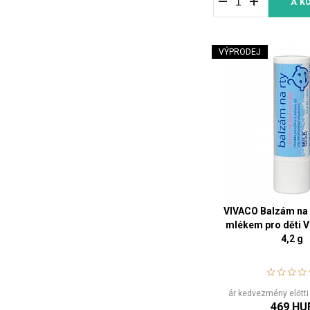
A K
VÝPRODEJ
VIVACO Balzám na 
mlékem pro děti
4,2 g
ár kedvezmény előtti
469 HU