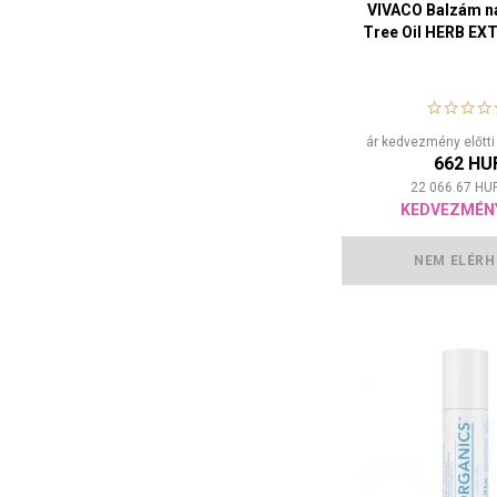
VIVACO Balzám na
Tree Oil HERB EX
ár kedvezmény előtti
662 HU
22 066.67
HU
KEDVEZMÉN
NEM ELÉRH