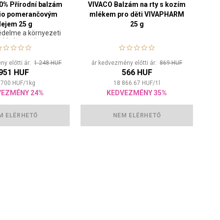
0% Přírodní balzám
VIVACO Balzám na rty s kozím
 bio pomerančovým
mlékem pro děti VIVAPHARM
lejem 25 g
25 g
édelme a környezeti
okkal szemben
y előtti ár:
1 248 HUF
ár kedvezmény előtti ár:
869 HUF
951 HUF
566 HUF
 700
HUF
/
1
kg
18 866.67
HUF
/
1
l
VEZMÉNY 24%
KEDVEZMÉNY 35%
M ELÉRHETŐ
NEM ELÉRHETŐ