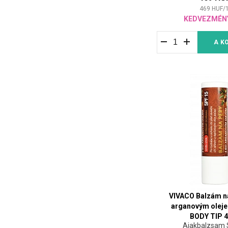
469
HUF
/
KEDVEZMÉN
A K
VIVACO Balzám na
arganovým olej
BODY TIP 4
Ajakbalzsam