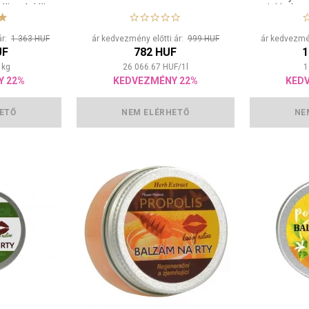
lja, táplálja
ajakbalzsa
repesedett
ár:
1 363 HUF
ár kedvezmény előtti ár:
999 HUF
ár kedvezmén
UF
782 HUF
1
1
kg
26 066.67
HUF
/
1
l
1
Y 22%
KEDVEZMÉNY 22%
KED
ETŐ
NEM ELÉRHETŐ
NE