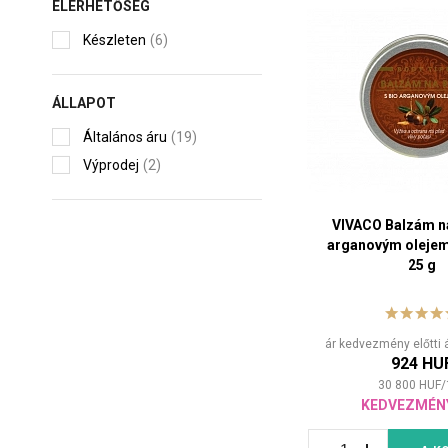
ELÉRHETŐSÉG
Készleten
(6)
ÁLLAPOT
Általános áru
(19)
Výprodej
(2)
VIVACO Balzám na
arganovým oleje
25 g
ár kedvezmény előtti 
924 HU
30 800
HUF
/
KEDVEZMÉN