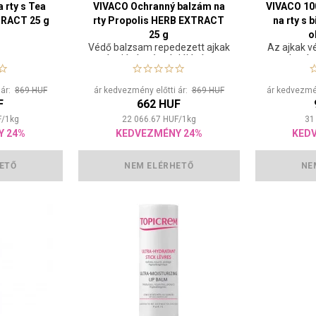
 rty s Tea
VIVACO Ochranný balzám na
VIVACO 10
TRACT 25 g
rty Propolis HERB EXTRACT
na rty s
25 g
o
Védő balzsam repedezett ajkak
Az ajkak v
ápolására és táplálására
hatás
 ár:
869 HUF
ár kedvezmény előtti ár:
869 HUF
ár kedvezmén
F
662 HUF
F
/
1
kg
22 066.67
HUF
/
1
kg
31
Y 24%
KEDVEZMÉNY 24%
KED
ETŐ
NEM ELÉRHETŐ
NE