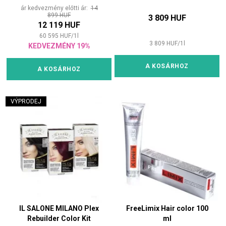
ár kedvezmény előtti ár:
14
899 HUF
3 809 HUF
12 119 HUF
60 595
HUF
/
1
l
3 809
HUF
/
1
l
KEDVEZMÉNY 19%
A KOSÁRHOZ
A KOSÁRHOZ
VÝPRODEJ
IL SALONE MILANO Plex
FreeLimix Hair color 100
Rebuilder Color Kit
ml