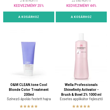
2 818
HUF
/
1
l
22 540
HUF
/
1
l
KEDVEZMÉNY 25%
KEDVEZMÉNY 44%
A KOSÁRHOZ
A KOSÁRHOZ
O&M CLEAN.tone Cool
Wella Professionals
Blonde Color Treatment
Shinefinity Activator -
200ml
Brush & Bowl 2% 1000 ml
Színező ápolás festett hajra
Ecsetes applikátor fejlesztő