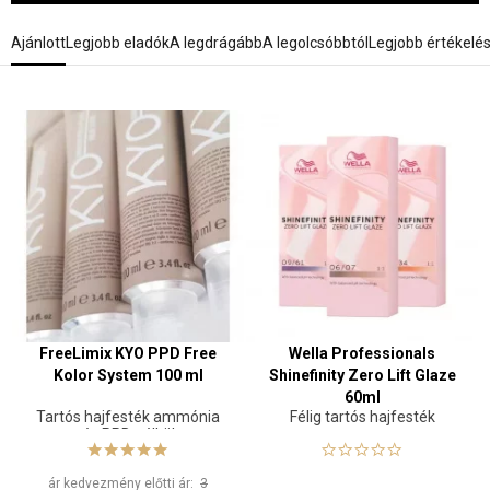
Ajánlott
Legjobb eladók
A legdrágább
A legolcsóbbtól
Legjobb értékelé
FreeLimix KYO PPD Free
Wella Professionals
Kolor System 100 ml
Shinefinity Zero Lift Glaze
60ml
Tartós hajfesték ammónia
Félig tartós hajfesték
és PPD nélkül
ár kedvezmény előtti ár:
3