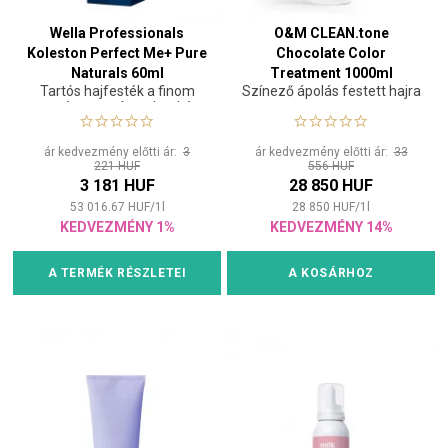
Wella Professionals
O&M CLEAN.tone
Koleston Perfect Me+ Pure
Chocolate Color
Naturals 60ml
Treatment 1000ml
Tartós hajfesték a finom
Színező ápolás festett hajra
természetes árnyalatokért
ár kedvezmény előtti ár:
3
ár kedvezmény előtti ár:
33
221 HUF
556 HUF
3 181 HUF
28 850 HUF
53 016.67
HUF
/
1
l
28 850
HUF
/
1
l
KEDVEZMÉNY 1%
KEDVEZMÉNY 14%
A TERMÉK RÉSZLETEI
A KOSÁRHOZ