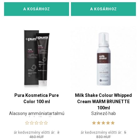
A KOSÁRHOZ
A KOSÁRHOZ
Pura Kosmetica Pure
Milk Shake Colour Whipped
Color 100 ml
Cream WARM BRUNETTE
100ml
Alacsony ammóniatartalmú
Színező hab
tartós hajfesték
ár kedvezmény előtti ár:
3
ár kedvezmény előtti ár:
5
460 HUF
830 HUF