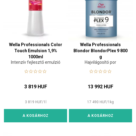
Wella Professionals Color
Wella Professionals
Touch Emulsion 1,9%
Blondor BlondorPlex 9 800
1000ml
g
Intenzív fejlesztő emulzió
Hajvilágosító por
3 819 HUF
13 992 HUF
3 819
HUF
/
1
l
17 490
HUF
/
1
kg
A KOSÁRHOZ
A KOSÁRHOZ