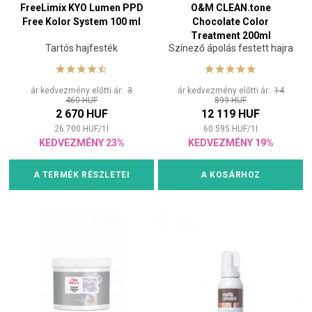
FreeLimix KYO Lumen PPD
O&M CLEAN.tone
Free Kolor System 100 ml
Chocolate Color
Treatment 200ml
Tartós hajfesték
Színező ápolás festett hajra
ár kedvezmény előtti ár:
3
ár kedvezmény előtti ár:
14
460 HUF
899 HUF
2 670 HUF
12 119 HUF
26 700
HUF
/
1
l
60 595
HUF
/
1
l
KEDVEZMÉNY 23%
KEDVEZMÉNY 19%
A TERMÉK RÉSZLETEI
A KOSÁRHOZ