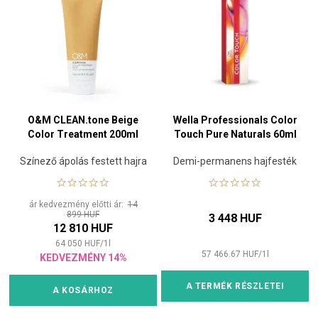
O&M CLEAN.tone Beige
Wella Professionals Color
Color Treatment 200ml
Touch Pure Naturals 60ml
Színező ápolás festett hajra
Demi-permanens hajfesték
ár kedvezmény előtti ár:
14
899 HUF
3 448 HUF
12 810 HUF
64 050
HUF
/
1
l
57 466.67
HUF
/
1
l
KEDVEZMÉNY 14%
A TERMÉK RÉSZLETEI
A KOSÁRHOZ