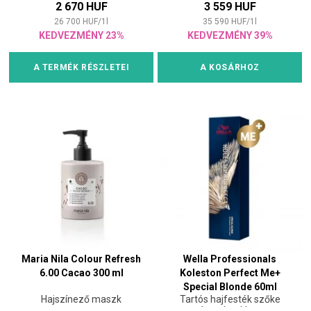
2 670 HUF
3 559 HUF
26 700
HUF
/
1
l
35 590
HUF
/
1
l
KEDVEZMÉNY 23%
KEDVEZMÉNY 39%
A TERMÉK RÉSZLETEI
A KOSÁRHOZ
Maria Nila Colour Refresh
Wella Professionals
6.00 Cacao 300 ml
Koleston Perfect Me+
Special Blonde 60ml
Hajszínező maszk
Tartós hajfesték szőke
árnyalatokhoz