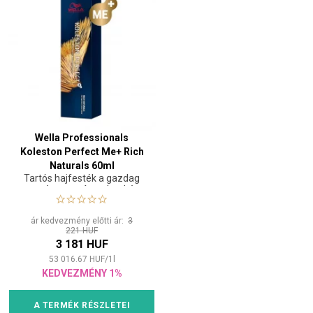
Wella Professionals
Koleston Perfect Me+ Rich
Naturals 60ml
Tartós hajfesték a gazdag
természetes árnyalatokért
ár kedvezmény előtti ár:
3
221 HUF
3 181 HUF
53 016.67
HUF
/
1
l
KEDVEZMÉNY 1%
A TERMÉK RÉSZLETEI