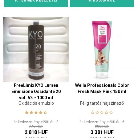
A TERMÉK RÉSZLETEI
A KOSÁRHOZ
FreeLimix KYO Lumen
Wella Professionals Color
Emulsione Ossidante 20
Fresh Mask Pink 150 ml
vol. 6% - 1000 ml
Oxidációs emulzió
Félig tartós hajszínező
maszk
ár kedvezmény előtti ár:
3
ár kedvezmény előtti ár:
6
776 HUF
083 HUF
2 818 HUF
3 381 HUF