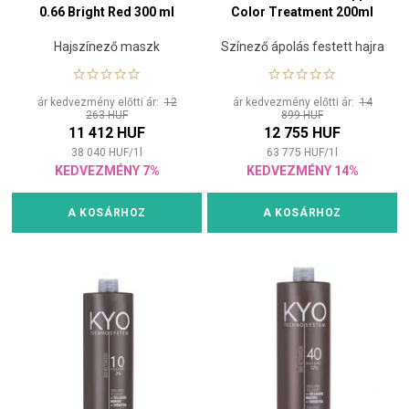
0.66 Bright Red 300 ml
Color Treatment 200ml
Hajszínező maszk
Színező ápolás festett hajra
ár kedvezmény előtti ár:
12
ár kedvezmény előtti ár:
14
263 HUF
899 HUF
11 412 HUF
12 755 HUF
38 040
HUF
/
1
l
63 775
HUF
/
1
l
KEDVEZMÉNY 7%
KEDVEZMÉNY 14%
A KOSÁRHOZ
A KOSÁRHOZ