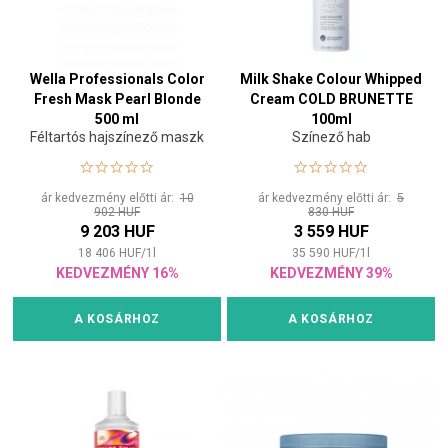
Wella Professionals Color
Milk Shake Colour Whipped
Fresh Mask Pearl Blonde
Cream COLD BRUNETTE
500 ml
100ml
Féltartós hajszínező maszk
Színező hab
ár kedvezmény előtti ár:
10
ár kedvezmény előtti ár:
5
902 HUF
830 HUF
9 203 HUF
3 559 HUF
18 406
HUF
/
1
l
35 590
HUF
/
1
l
KEDVEZMÉNY 16%
KEDVEZMÉNY 39%
A KOSÁRHOZ
A KOSÁRHOZ