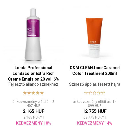
Londa Professional
O&M CLEAN.tone Caramel
Londacolor Extra Rich
Color Treatment 200ml
Creme Emulsion 20 vol. 6%
Fejlesztő állandó színekhez
Színező ápolás festett hajra
1000 ml
ár kedvezmény előtti ár:
2
ár kedvezmény előtti ár:
14
407 HUF
899 HUF
2 165 HUF
12 755 HUF
2 165
HUF
/
1
l
63 775
HUF
/
1
l
KEDVEZMÉNY 10%
KEDVEZMÉNY 14%