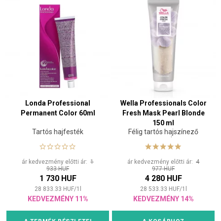
Londa Professional
Wella Professionals Color
Permanent Color 60ml
Fresh Mask Pearl Blonde
150 ml
Tartós hajfesték
Félig tartós hajszínező
maszk
ár kedvezmény előtti ár:
1
ár kedvezmény előtti ár:
4
933 HUF
977 HUF
1 730 HUF
4 280 HUF
28 833.33
HUF
/
1
l
28 533.33
HUF
/
1
l
KEDVEZMÉNY 11%
KEDVEZMÉNY 14%