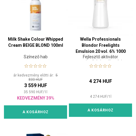
Milk Shake Colour Whipped
Wella Professionals
Cream BEIGE BLOND 100ml
Blondor Freelights
Emulsion 20 vol. 6% 1000
Színező hab
Fejlesztő aktivátor
ml
szabadkézi melírozási
technikához
ár kedvezmény előtti ár:
5
830 HUF
4 274 HUF
3 559 HUF
35 590
HUF
/
1
l
4 274
HUF
/
1
l
KEDVEZMÉNY 39%
A KOSÁRHOZ
A KOSÁRHOZ