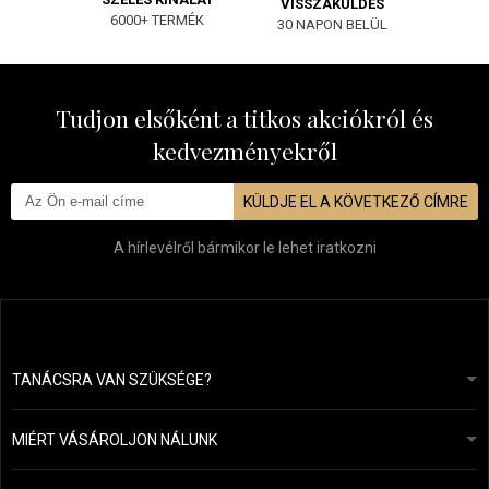
VISSZAKÜLDÉS
6000+ TERMÉK
30 NAPON BELÜL
Tudjon elsőként a titkos akciókról és
kedvezményekről
KÜLDJE EL A KÖVETKEZŐ CÍMRE
A hírlevélről bármikor le lehet iratkozni
TANÁCSRA VAN SZÜKSÉGE?
info@mapeja.hu
Általános szerződési feltételek (ÁSZF)
24 órán belül válaszolunk.
MIÉRT VÁSÁROLJON NÁLUNK
Személyes adatok védelme
A mi történetünk
Fizetési és szállítási áttekintés
Blog