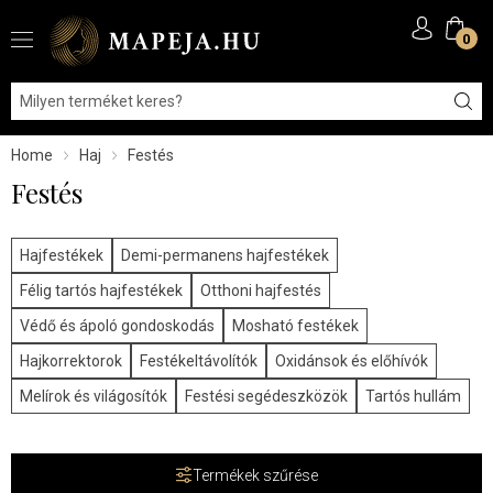
0
Home
Haj
Festés
Festés
Hajfestékek
Demi-permanens hajfestékek
Félig tartós hajfestékek
Otthoni hajfestés
Védő és ápoló gondoskodás
Mosható festékek
Hajkorrektorok
Festékeltávolítók
Oxidánsok és előhívók
Melírok és világosítók
Festési segédeszközök
Tartós hullám
Termékek szűrése