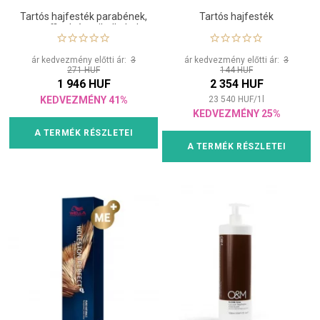
Tartós hajfesték parabének,
Tartós hajfesték
paraffinok és etil-alkohol
nélkül
ár kedvezmény előtti ár:
3
ár kedvezmény előtti ár:
3
271 HUF
144 HUF
1 946 HUF
2 354 HUF
KEDVEZMÉNY 41%
23 540
HUF
/
1
l
KEDVEZMÉNY 25%
A TERMÉK RÉSZLETEI
A TERMÉK RÉSZLETEI