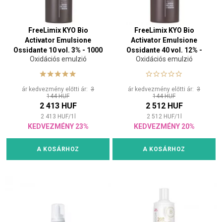
FreeLimix KYO Bio
FreeLimix KYO Bio
Activator Emulsione
Activator Emulsione
Ossidante 10 vol. 3% - 1000
Ossidante 40 vol. 12% -
Oxidációs emulzió
Oxidációs emulzió
ml
1000 ml
ár kedvezmény előtti ár:
3
ár kedvezmény előtti ár:
3
144 HUF
144 HUF
2 413 HUF
2 512 HUF
2 413
HUF
/
1
l
2 512
HUF
/
1
l
KEDVEZMÉNY 23%
KEDVEZMÉNY 20%
A KOSÁRHOZ
A KOSÁRHOZ