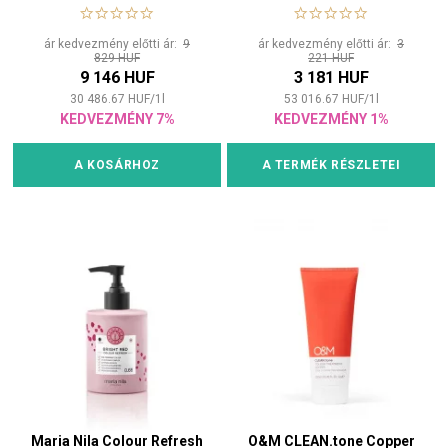
ár kedvezmény előtti ár:
9
ár kedvezmény előtti ár:
3
829 HUF
221 HUF
9 146 HUF
3 181 HUF
30 486.67
HUF
/
1
l
53 016.67
HUF
/
1
l
KEDVEZMÉNY 7%
KEDVEZMÉNY 1%
A KOSÁRHOZ
A TERMÉK RÉSZLETEI
Maria Nila Colour Refresh
O&M CLEAN.tone Copper