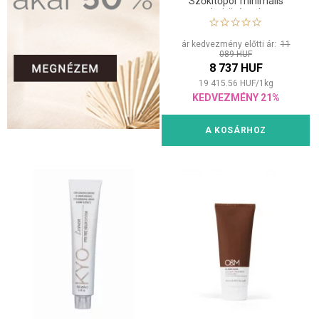
Szőkítőpor minimális
hajtöréssel
ár kedvezmény előtti ár:
11
089 HUF
8 737 HUF
19 415.56
HUF
/
1
kg
KEDVEZMÉNY 21%
A KOSÁRHOZ