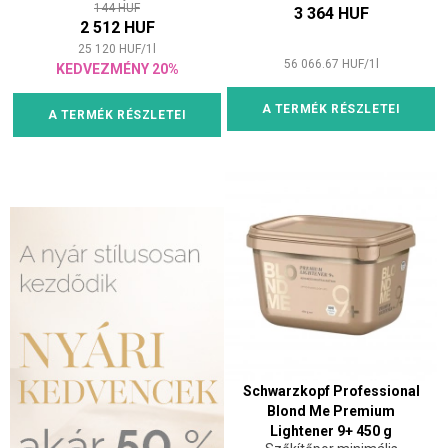
144 HUF
3 364 HUF
2 512 HUF
25 120
HUF
/
1
l
56 066.67
HUF
/
1
l
KEDVEZMÉNY 20%
A TERMÉK RÉSZLETEI
A TERMÉK RÉSZLETEI
Schwarzkopf Professional
Blond Me Premium
Lightener 9+ 450 g