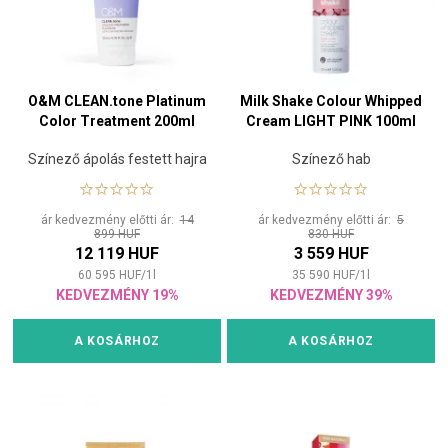
O&M CLEAN.tone Platinum
Milk Shake Colour Whipped
Color Treatment 200ml
Cream LIGHT PINK 100ml
Színező ápolás festett hajra
Színező hab
ár kedvezmény előtti ár:
14
ár kedvezmény előtti ár:
5
899 HUF
830 HUF
12 119 HUF
3 559 HUF
60 595
HUF
/
1
l
35 590
HUF
/
1
l
KEDVEZMÉNY 19%
KEDVEZMÉNY 39%
A KOSÁRHOZ
A KOSÁRHOZ