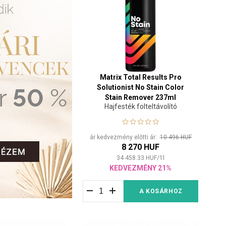
Matrix Total Results Pro
Solutionist No Stain Color
Stain Remover 237ml
Hajfesték folteltávolító
ár kedvezmény előtti ár:
10 496 HUF
8 270 HUF
34 458.33
HUF
/
1
l
KEDVEZMÉNY 21%
A KOSÁRHOZ