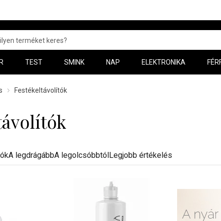
R
TEST
SMINK
NAP
ELEKTRONIKA
FÉR
s
Festékeltávolítók
távolítók
dók
A legdrágább
A legolcsóbbtól
Legjobb értékelés