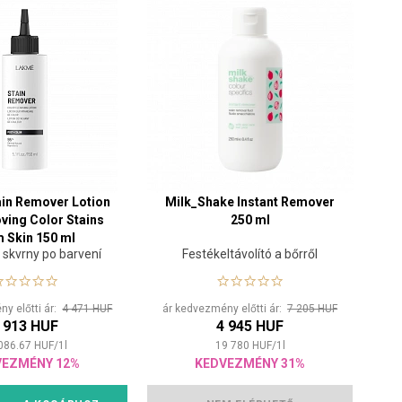
in Remover Lotion
Milk_Shake Instant Remover
ving Color Stains
250 ml
 Skin 150 ml
 skvrny po barvení
Festékeltávolító a bőrről
y előtti ár:
4 471 HUF
ár kedvezmény előtti ár:
7 205 HUF
 913 HUF
4 945 HUF
086.67
HUF
/
1
l
19 780
HUF
/
1
l
VEZMÉNY 12%
KEDVEZMÉNY 31%