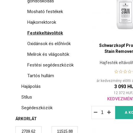
gondoskodás
Mosható festékek
Hajkorrektorok
Festékeltávolítók
Oxidánsok és előhívók
Schwarzkopf Pro
Stain Remove
Melírok és világosítók
Hajfesték eltávolí
Festési segédeszközök
Tartós hullám
ár kedvezmény előtti 
Hajápolás
3 093 H
12 372
HUF
Stílus
KEDVEZMÉN
Segédeszközök
A K
ÁRKORLÁT