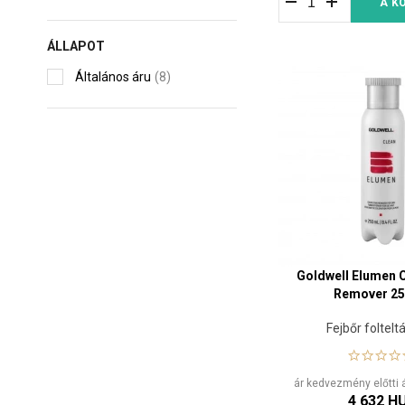
A K
ÁLLAPOT
Általános áru
(8)
Goldwell Elumen C
Remover 25
Fejbőr foltelt
ár kedvezmény előtti 
4 632 H