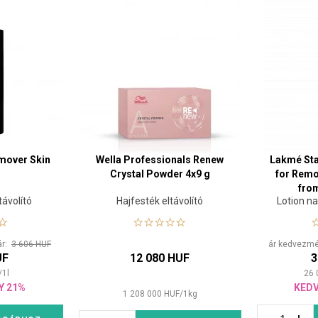
mover Skin
Wella Professionals Renew
Lakmé Sta
Crystal Powder 4x9 g
for Remo
from
távolító
Hajfesték eltávolító
Lotion na
ár:
3 606 HUF
ár kedvezmén
UF
12 080 HUF
3
/
1
l
26 
Y 21%
KED
1 208 000
HUF
/
1
kg