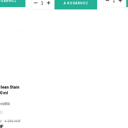
OSÁRHOZ
A KOSÁRHOZ
lean Stain
0 ml
ávolító
ár:
6 265 HUF
UF