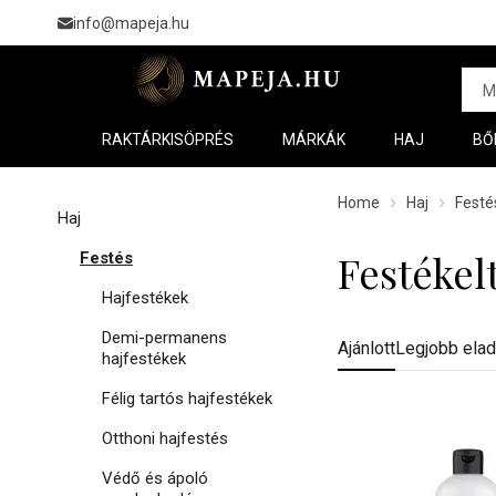
info@mapeja.hu
RAKTÁRKISÖPRÉS
MÁRKÁK
HAJ
BŐ
Home
Haj
Festé
Haj
Festékel
Festés
Hajfestékek
Demi-permanens
Ajánlott
Legjobb ela
hajfestékek
Félig tartós hajfestékek
Otthoni hajfestés
Védő és ápoló