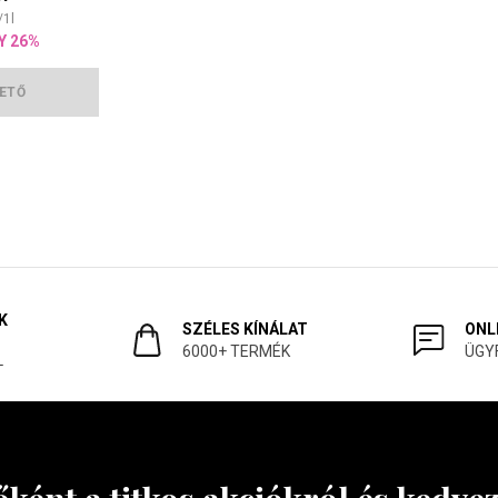
/
1
l
Y 26%
ETŐ
K
SZÉLES KÍNÁLAT
ONL
6000+ TERMÉK
ÜGY
L