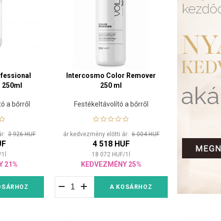
fessional
Intercosmo Color Remover
r 250ml
250 ml
tó a bőrről
Festékeltávolító a bőrről
ár:
3 926 HUF
ár kedvezmény előtti ár:
6 004 HUF
UF
4 518 HUF
/
1
l
18 072
HUF
/
1
l
Y 21%
KEDVEZMÉNY 25%
OSÁRHOZ
A KOSÁRHOZ