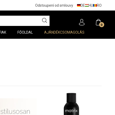
DE
HU
RO
Odstoupení od smlouvy
0
FIAK
FŐOLDAL
AJÁNDÉKCSOMAGOLÁS