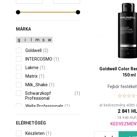
MÁRKA
g
i
l
m
s
w
Goldwell
(2)
INTERCOSMO
(1)
Lakme
(1)
Goldwell Color Re
150 ml
Matrix
(1)
Milk_Shake
(1)
Fejbőr festékel
Schwarzkopf
(1)
Professional
ár kedvezmény előtti 
Wella Professionals
(1)
2 841 H
18 940
HUF
ELÉRHETŐSÉG
KEDVEZMÉN
Készleten
(1)