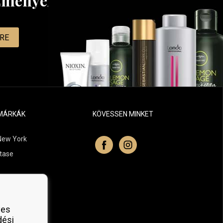
ezményekről
MRE
MÁRKÁK
KÖVESSEN MINKET
New York
tase
itchell
 Professionals
yes
Organic
dési