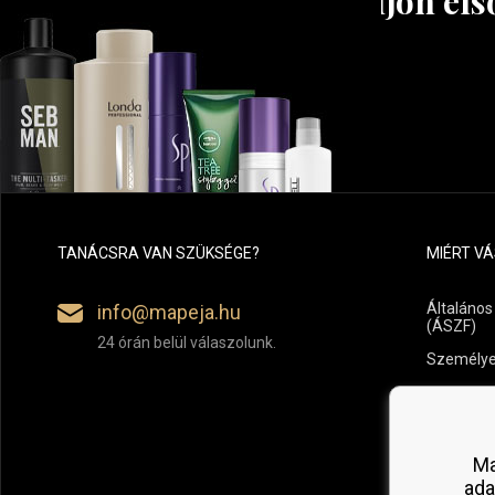
Tudjon els
TANÁCSRA VAN SZÜKSÉGE?
MIÉRT V
Általános
info@mapeja.hu
(ÁSZF)
24 órán belül válaszolunk.
Személye
Fizetési é
Áru vissz
Ma
ada