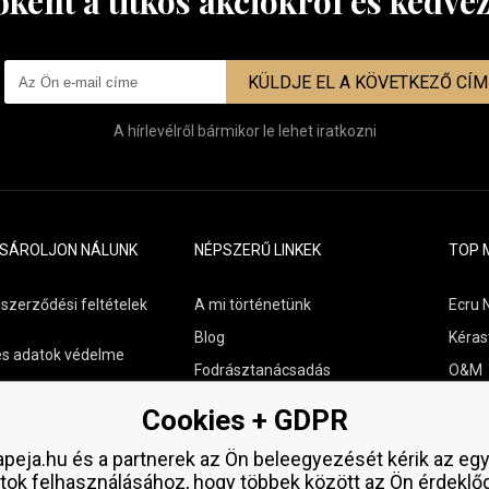
őként a titkos akciókról és kedv
KÜLDJE EL A KÖVETKEZŐ CÍ
A hírlevélről bármikor le lehet iratkozni
ÁSÁROLJON NÁLUNK
NÉPSZERŰ LINKEK
TOP 
 szerződési feltételek
A mi történetünk
Ecru 
Blog
Kéras
s adatok védelme
Fodrásztanácsadás
O&M
s szállítási áttekintés
Kapcsolat
Paul M
Cookies + GDPR
aküldése
Ingyenes minták
Wella
peja.hu és a partnerek az Ön beleegyezését kérik az eg
Zenz 
tok felhasználásához, hogy többek között az Ön érdeklő