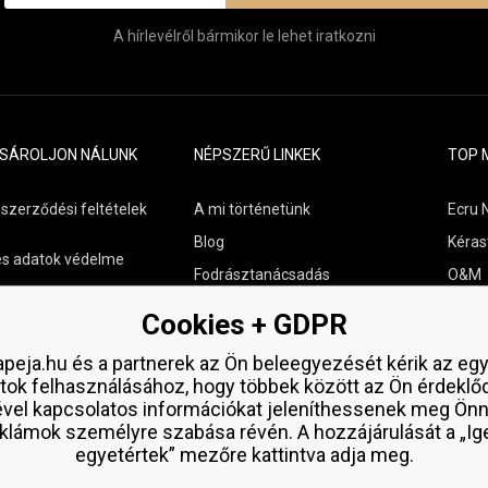
A hírlevélről bármikor le lehet iratkozni
ÁSÁROLJON NÁLUNK
NÉPSZERŰ LINKEK
TOP 
 szerződési feltételek
A mi történetünk
Ecru 
Blog
Kéras
s adatok védelme
Fodrásztanácsadás
O&M
s szállítási áttekintés
Kapcsolat
Paul M
Cookies + GDPR
aküldése
Ingyenes minták
Wella
peja.hu és a partnerek az Ön beleegyezését kérik az eg
Zenz 
tok felhasználásához, hogy többek között az Ön érdeklő
ével kapcsolatos információkat jeleníthessenek meg Önn
klámok személyre szabása révén. A hozzájárulását a „Ig
egyetértek” mezőre kattintva adja meg.