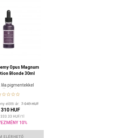
chemy Opus Magnum
tion Blonde 30ml
lila pigmentekkel
zőke hajra
y előtti ár:
7 049 HUF
 310 HUF
 333.33
HUF
/
1
l
VEZMÉNY 10%
M ELÉRHETŐ