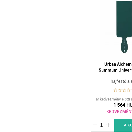
Urban Alchem
Summum Univers
hajfestő al
ár kedvezmény előtti 
1 564 H
KEDVEZMÉN
A K