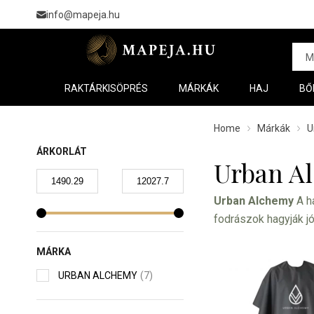
info@mapeja.hu
RAKTÁRKISÖPRÉS
MÁRKÁK
HAJ
BŐ
Home
Márkák
U
ÁRKORLÁT
Urban A
Urban Alchemy
A ha
fodrászok hagyják j
Csak akkor lehet a 
MÁRKA
portfóliója szalonk
maszkokat kínál, am
URBAN ALCHEMY
(7)
egyértelműen a
Sig
és minden egyéb haj