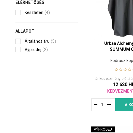
ELÉRHETŐSÉG
innovatív újdonság, 
Készleten
(4)
vérkeringést, tisztít
kombinációt hoz lét
ÁLLAPOT
Általános áru
(5)
Urban Alchem
SUMMUM C
Výprodej
(2)
Fodrász kö
ár kedvezmény előtti 
12 620 H
KEDVEZMÉN
A K
VÝPRODEJ