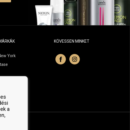
MÁRKÁK
KÖVESSEN MINKET
New York
tase
itchell
 Professionals
yes
Organic
dési
ek a
en,