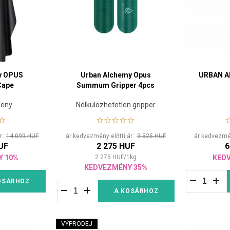
amelyet testre szabhat az ügyfelei hajának specifikus igényei sze
ja a fejbőrt, ezáltal elősegíti a haj növekedését. A
Natucain Hair 
re a gyengébb hajhullás és a gyorsabb hajnövekedés érdekében.
y OPUS
Urban Alchemy Opus
URBAN A
ape
Summum Gripper 4pcs
peny
Nélkülözhetetlen gripper
minden szalonban
ár:
14 099 HUF
ár kedvezmény előtti ár:
3 525 HUF
ár kedvezmén
UF
2 275 HUF
6
Y 10%
2 275
HUF
/
1
kg
KED
KEDVEZMÉNY 35%
OSÁRHOZ
A KOSÁRHOZ
VÝPRODEJ