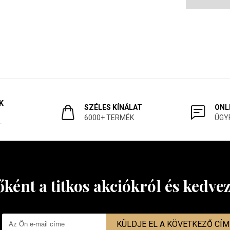
K
SZÉLES KÍNÁLAT
ONL
6000+ TERMÉK
ÜGY
L
őként a titkos akciókról és kedv
KÜLDJE EL A KÖVETKEZŐ CÍ