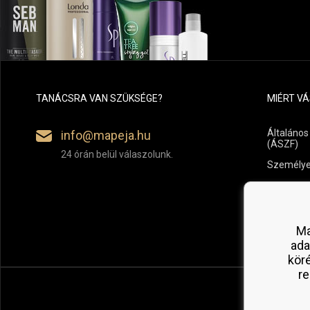
TANÁCSRA VAN SZÜKSÉGE?
MIÉRT V
Általános
info@mapeja.hu
(ÁSZF)
24 órán belül válaszolunk.
Személye
Fizetési é
Áru vissz
Ma
ada
kör
re