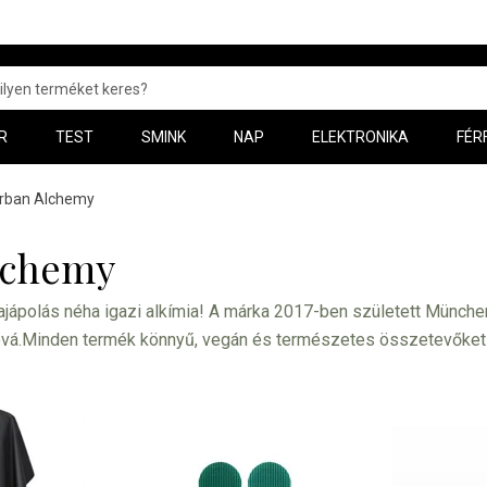
R
TEST
SMINK
NAP
ELEKTRONIKA
FÉR
rban Alchemy
lchemy
jápolás néha igazi alkímia! A márka 2017-ben született München
óvá.Minden termék könnyű, vegán és természetes összetevőket t
terméket piacra dobni, ha a szakemberek úgy értékelik, hogy az
ezelési termékeket, professzionális eszközök és segédeszközök
elyeket különösen az otthoni vásárlók fognak értékelni. Az Urb
nature Cleanse
mélytisztító készítmény tartozik, amely hatékonya
ápolási termék maradványait. Előkezelésként használják hajfest