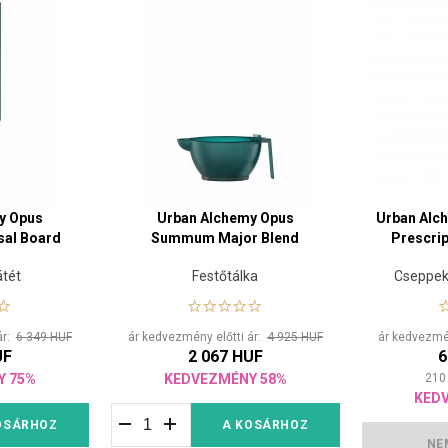
y Opus
Urban Alchemy Opus
Urban Al
al Board
Summum Major Blend
Prescrip
átét
Festőtálka
Cseppek 
s
ár:
6 349 HUF
ár kedvezmény előtti ár:
4 925 HUF
ár kedvezmén
UF
2 067 HUF
6
Y 75%
KEDVEZMÉNY 58%
210
KED
OSÁRHOZ
A KOSÁRHOZ
NE