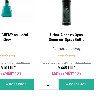
rint.
Salt Scrub
hámlasztó hatása serkenti a
Activator
közös használata valóban hatékony
LCHEMY aplikační
Urban Alchemy Opus
láhev
Summum Spray Bottle
Permetszóró üveg
y előtti ár:
7 049 HUF
ár kedvezmény előtti ár:
10 574 HUF
 310 HUF
9 465 HUF
VEZMÉNY 10%
KEDVEZMÉNY 10%
A KOSÁRHOZ
A KOSÁRHOZ