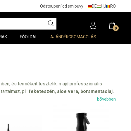
DE
HU
RO
Odstoupení od smlouvy
0
FIAK
FŐOLDAL
AJÁNDÉKCSOMAGOLÁS
ben, és termékeit tesztelik, majd professzionális
artalmaz, pl.:
feketeszén, aloe vera, borsmentaolaj.
 100%-ban megfelel az elvárásaiknak. Az Urban Alchemy
bővebben
 gyűjteményét, valamint játékos sapka formájú
an Alchemy
legkeresettebb termékei
közé
n távolítja el a hajból a szilikonokat, ásványi anyagokat
és előtt. A
Prescription Care
sorozat nagyszerű