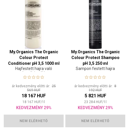
My.Organics The Organic
My.Organics The Organic
Colour Protect
Colour Protect Shampoo
Conditioner pH 3,5 1000 ml
pH 3,5 250 ml
Hajfestett hajra való
Sampon festett hajra
kondicionáló
ár kedvezmény előtti ár:
25
ár kedvezmény előtti ár:
8
569 HUF
192 HUF
18 167 HUF
5 821 HUF
18 167
HUF
/
1
l
23 284
HUF
/
1
l
KEDVEZMÉNY 29%
KEDVEZMÉNY 29%
NEM ELÉRHETŐ
NEM ELÉRHETŐ