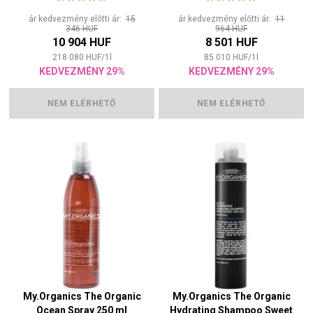
ár kedvezmény előtti ár:
15
ár kedvezmény előtti ár:
11
346 HUF
964 HUF
10 904 HUF
8 501 HUF
218 080
HUF
/
1
l
85 010
HUF
/
1
l
KEDVEZMÉNY 29%
KEDVEZMÉNY 29%
NEM ELÉRHETŐ
NEM ELÉRHETŐ
My.Organics The Organic
My.Organics The Organic
Ocean Spray 250 ml
Hydrating Shampoo Sweet