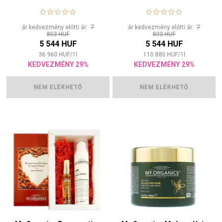
ár kedvezmény előtti ár:
7
ár kedvezmény előtti ár:
7
803 HUF
803 HUF
5 544 HUF
5 544 HUF
36 960
HUF
/
1
l
110 880
HUF
/
1
l
KEDVEZMÉNY 29%
KEDVEZMÉNY 29%
NEM ELÉRHETŐ
NEM ELÉRHETŐ