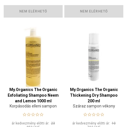
NEM ELÉRHETŐ
NEM ELÉRHETŐ
My.Organics The Organic
My.Organics The Organic
Exfoliating Shampoo Neem
Thickening Dry Shampoo
and Lemon 1000 ml
200 ml
Korpásodás elleni sampon
Száraz sampon vékony
szálú hajra
ár kedvezmény előtti ár:
23
ár kedvezmény előtti ár:
10