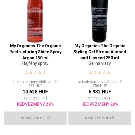
My.Organics The Organic
My.Organics The Organic
Restructuring Shine Spray
Styling Gel Strong Almond
Argan 250 ml
and Linseed 250 ml
Hajfény spray
Gel na vlasy
ár kedvezmény előtti ár:
14
ár kedvezmény előtti ár:
9
957 HUF
756 HUF
10 628 HUF
6 932 HUF
42 512
HUF
/
1
l
27 728
HUF
/
1
l
KEDVEZMÉNY 29%
KEDVEZMÉNY 29%
NEM ELÉRHETŐ
NEM ELÉRHETŐ