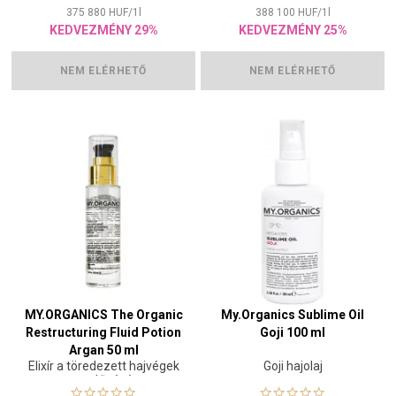
375 880
HUF
/
1
l
388 100
HUF
/
1
l
KEDVEZMÉNY 29%
KEDVEZMÉNY 25%
NEM ELÉRHETŐ
NEM ELÉRHETŐ
MY.ORGANICS The Organic
My.Organics Sublime Oil
Restructuring Fluid Potion
Goji 100 ml
Argan 50 ml
Elixír a töredezett hajvégek
Goji hajolaj
megelőzésére