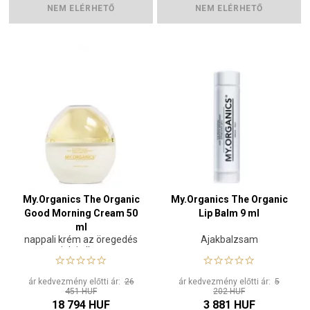
NEM ELÉRHETŐ
NEM ELÉRHETŐ
My.Organics The Organic
My.Organics The Organic
Good Morning Cream 50
Lip Balm 9 ml
ml
nappali krém az öregedés
Ajakbalzsam
jelei ellen
ár kedvezmény előtti ár:
26
ár kedvezmény előtti ár:
5
451 HUF
202 HUF
18 794 HUF
3 881 HUF