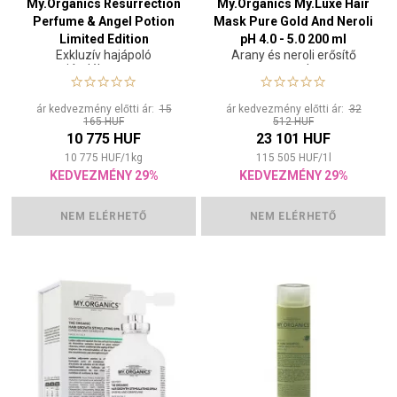
My.Organics Resurrection
My.Organics My.Luxe Hair
Perfume & Angel Potion
Mask Pure Gold And Neroli
Limited Edition
pH 4.0 - 5.0 200 ml
Exkluzív hajápoló
Arany és neroli erősítő
ajándékcsomag
maszk
ár kedvezmény előtti ár:
15
ár kedvezmény előtti ár:
32
165 HUF
512 HUF
10 775 HUF
23 101 HUF
10 775
HUF
/
1
kg
115 505
HUF
/
1
l
KEDVEZMÉNY 29%
KEDVEZMÉNY 29%
NEM ELÉRHETŐ
NEM ELÉRHETŐ