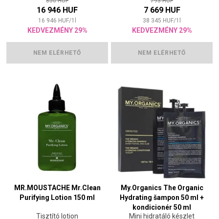
850 HUF
793 HUF
16 946 HUF
7 669 HUF
16 946
HUF
/
1
l
38 345
HUF
/
1
l
KEDVEZMÉNY 29%
KEDVEZMÉNY 29%
NEM ELÉRHETŐ
NEM ELÉRHETŐ
MR.MOUSTACHE Mr.Clean
My.Organics The Organic
Purifying Lotion 150 ml
Hydrating šampon 50 ml +
kondicionér 50 ml
Tisztító lotion
Mini hidratáló készlet