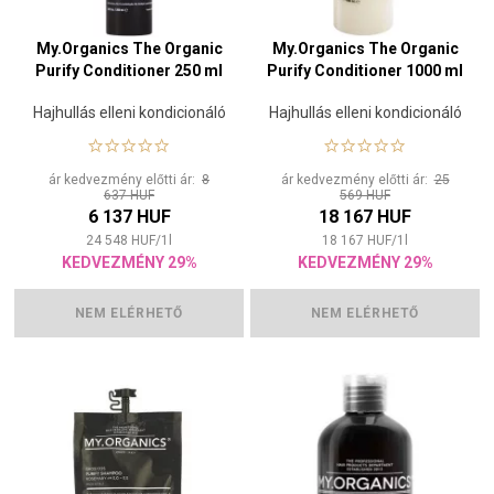
My.Organics The Organic
My.Organics The Organic
Purify Conditioner 250 ml
Purify Conditioner 1000 ml
Hajhullás elleni kondicionáló
Hajhullás elleni kondicionáló
ár kedvezmény előtti ár:
8
ár kedvezmény előtti ár:
25
637 HUF
569 HUF
6 137 HUF
18 167 HUF
24 548
HUF
/
1
l
18 167
HUF
/
1
l
KEDVEZMÉNY 29%
KEDVEZMÉNY 29%
NEM ELÉRHETŐ
NEM ELÉRHETŐ