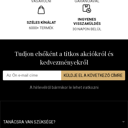
GARANCIÁVAL
VÁSÁROLNI
INGYENES
SZÉLES KÍNÁLAT
VISSZAKÜLDÉS
6000+ TERMÉK
30 NAPON BELÜL
Tudjon elsőként a titkos akciókról és
kedvezményekről
KÜLDJE EL A KÖVETKEZŐ CÍMRE
A hírlevélről bármikor le lehet iratkozni
TANÁCSRA VAN SZÜKSÉGE?
info@mapeja.hu