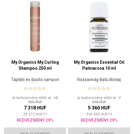
My.Organics My.Curling
My.Organics Essential Oil
Shampoo 250 ml
Palmarosa 10 ml
Tápláló és dúsító sampon
Rózsavirág illatú illóolaj
göndör hajra
ár kedvezmény előtti ár:
10
ár kedvezmény előtti ár:
7
300 HUF
543 HUF
7 318 HUF
5 360 HUF
29 272
HUF
/
1
l
536 000
HUF
/
1
l
KEDVEZMÉNY 29%
KEDVEZMÉNY 29%
NEM ELÉRHETŐ
NEM ELÉRHETŐ