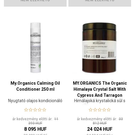
My.Organics Calming Oil
MY.ORGANICS The Organic
Conditioner 250 ml
Himalaya Crystal Salt With
Cypress And Tarragon
Nyugtató olajos kondicionáló
Himálajská krystalická sůl s
1000 g
cypřišem a estragonem
ár kedvezmény előtti ár:
11
ár kedvezmény előtti ár:
33
393 HUF
812 HUF
8 095 HUF
24 024 HUF