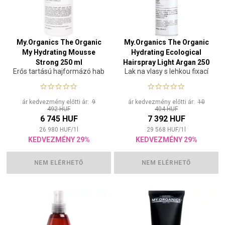
My.Organics The Organic
My.Organics The Organic
My Hydrating Mousse
Hydrating Ecological
Strong 250 ml
Hairspray Light Argan 250
Erős tartású hajformázó hab
Lak na vlasy s lehkou fixací
ml
ár kedvezmény előtti ár:
9
ár kedvezmény előtti ár:
10
492 HUF
404 HUF
6 745 HUF
7 392 HUF
26 980
HUF
/
1
l
29 568
HUF
/
1
l
KEDVEZMÉNY 29%
KEDVEZMÉNY 29%
NEM ELÉRHETŐ
NEM ELÉRHETŐ