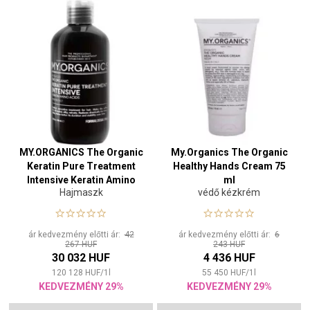
MY.ORGANICS The Organic
My.Organics The Organic
Keratin Pure Treatment
Healthy Hands Cream 75
Intensive Keratin Amino
ml
Hajmaszk
védő kézkrém
Acids 250 ml
ár kedvezmény előtti ár:
42
ár kedvezmény előtti ár:
6
267 HUF
243 HUF
30 032 HUF
4 436 HUF
120 128
HUF
/
1
l
55 450
HUF
/
1
l
KEDVEZMÉNY 29%
KEDVEZMÉNY 29%