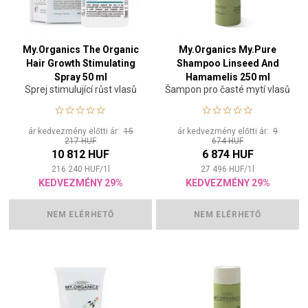
My.Organics The Organic
My.Organics My.Pure
Hair Growth Stimulating
Shampoo Linseed And
Spray 50 ml
Hamamelis 250 ml
Sprej stimulující růst vlasů
Šampon pro časté mytí vlasů
ár kedvezmény előtti ár:
15
ár kedvezmény előtti ár:
9
217 HUF
674 HUF
10 812 HUF
6 874 HUF
216 240
HUF
/
1
l
27 496
HUF
/
1
l
KEDVEZMÉNY 29%
KEDVEZMÉNY 29%
NEM ELÉRHETŐ
NEM ELÉRHETŐ