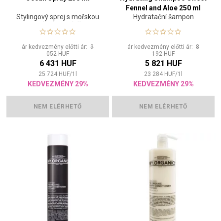
Fennel and Aloe 250 ml
Stylingový sprej s mořskou
Hydratační šampon
solí a levandulí
ár kedvezmény előtti ár:
9
ár kedvezmény előtti ár:
8
052 HUF
192 HUF
6 431 HUF
5 821 HUF
25 724
HUF
/
1
l
23 284
HUF
/
1
l
KEDVEZMÉNY 29%
KEDVEZMÉNY 29%
NEM ELÉRHETŐ
NEM ELÉRHETŐ