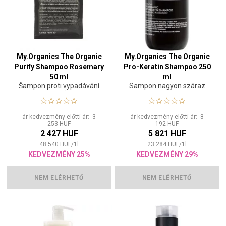
My.Organics The Organic
My.Organics The Organic
Purify Shampoo Rosemary
Pro-Keratin Shampoo 250
50 ml
ml
Šampon proti vypadávání
Sampon nagyon száraz
vlasů
hajra
ár kedvezmény előtti ár:
3
ár kedvezmény előtti ár:
8
253 HUF
192 HUF
2 427 HUF
5 821 HUF
48 540
HUF
/
1
l
23 284
HUF
/
1
l
KEDVEZMÉNY 25%
KEDVEZMÉNY 29%
NEM ELÉRHETŐ
NEM ELÉRHETŐ