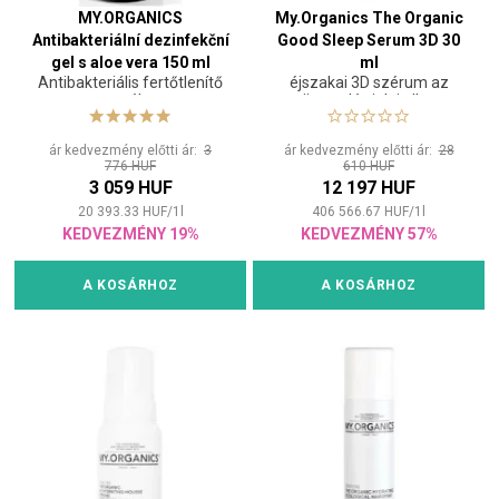
MY.ORGANICS
My.Organics The Organic
Antibakteriální dezinfekční
Good Sleep Serum 3D 30
gel s aloe vera 150 ml
ml
Antibakteriális fertőtlenítő
éjszakai 3D szérum az
gél
öregedés jelei ellen
ár kedvezmény előtti ár:
3
ár kedvezmény előtti ár:
28
776 HUF
610 HUF
3 059 HUF
12 197 HUF
20 393.33
HUF
/
1
l
406 566.67
HUF
/
1
l
KEDVEZMÉNY 19%
KEDVEZMÉNY 57%
A KOSÁRHOZ
A KOSÁRHOZ