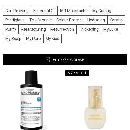
Curl Reviving
Essential Oil
MR.Moustache
My.Curling
Prodigious
The Organic
Colour Protect
Hydrating
Keratin
Purify
Restructuring
Resurrection
Thickening
My.Luxe
My.Scalp
My.Pure
My.Kids
Termékek szűrése
VÝPRODEJ