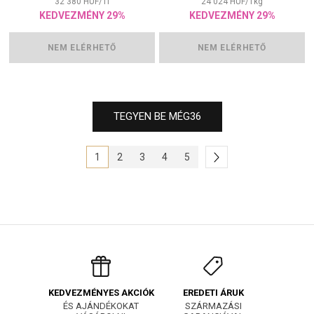
32 380
HUF
/
1
l
24 024
HUF
/
1
kg
KEDVEZMÉNY 29%
KEDVEZMÉNY 29%
NEM ELÉRHETŐ
NEM ELÉRHETŐ
TEGYEN BE MÉG
36
1
2
3
4
5
EREDETI ÁRUK
KEDVEZMÉNYES AKCIÓK
SZÁRMAZÁSI
ÉS AJÁNDÉKOKAT