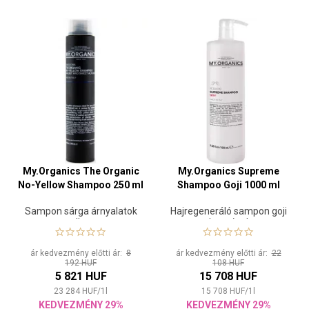
My.Organics The Organic
My.Organics Supreme
No-Yellow Shampoo 250 ml
Shampoo Goji 1000 ml
Sampon sárga árnyalatok
Hajregeneráló sampon goji
ellen
bogyóval
ár kedvezmény előtti ár:
8
ár kedvezmény előtti ár:
22
192 HUF
108 HUF
5 821 HUF
15 708 HUF
23 284
HUF
/
1
l
15 708
HUF
/
1
l
KEDVEZMÉNY 29%
KEDVEZMÉNY 29%