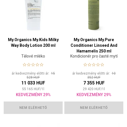
My.Organics My.Kids Milky
My.Organics My.Pure
Way Body Lotion 200 ml
Conditioner Linseed And
Hamamelis 250 ml
Tělové mléko
Kondicionér pro časté mytí
vlasů
ár kedvezmény előtti ár:
15
ár kedvezmény előtti ár:
10
528 HUF
352 HUF
11 033 HUF
7 355 HUF
55 165
HUF
/
1
l
29 420
HUF
/
1
l
KEDVEZMÉNY 29%
KEDVEZMÉNY 29%
NEM ELÉRHETŐ
NEM ELÉRHETŐ