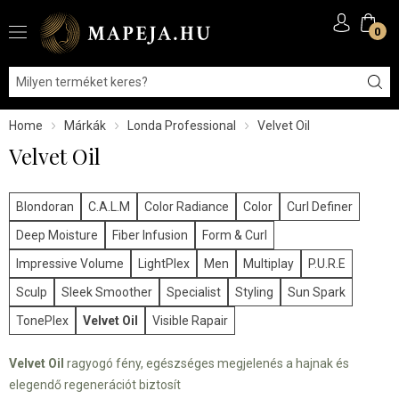
0
Home
Márkák
Londa Professional
Velvet Oil
Velvet Oil
Blondoran
C.A.L.M
Color Radiance
Color
Curl Definer
Deep Moisture
Fiber Infusion
Form & Curl
Impressive Volume
LightPlex
Men
Multiplay
P.U.R.E
Sculp
Sleek Smoother
Specialist
Styling
Sun Spark
TonePlex
Velvet Oil
Visible Rapair
Velvet Oil
ragyogó fény, egészséges megjelenés a hajnak és
elegendő regenerációt biztosít