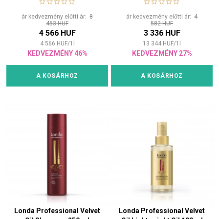
ár kedvezmény előtti ár:
8
ár kedvezmény előtti ár:
4
453 HUF
582 HUF
4 566 HUF
3 336 HUF
4 566
HUF
/
1
l
13 344
HUF
/
1
l
KEDVEZMÉNY 46%
KEDVEZMÉNY 27%
A KOSÁRHOZ
A KOSÁRHOZ
Londa Professional Velvet
Londa Professional Velvet