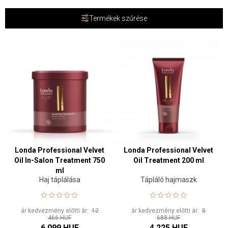
Termékek szűrése
Londa Professional Velvet
Londa Professional Velvet
Oil In-Salon Treatment 750
Oil Treatment 200 ml
ml
Haj táplálása
Tápláló hajmaszk
ár kedvezmény előtti ár:
12
ár kedvezmény előtti ár:
5
466 HUF
688 HUF
6 099 HUF
4 225 HUF