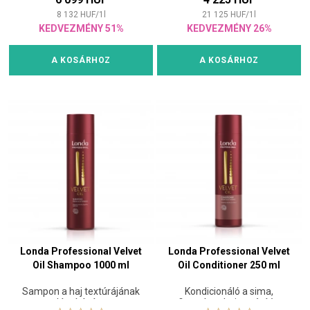
8 132
HUF
/
1
l
21 125
HUF
/
1
l
KEDVEZMÉNY 51%
KEDVEZMÉNY 26%
A KOSÁRHOZ
A KOSÁRHOZ
Londa Professional Velvet
Londa Professional Velvet
Oil Shampoo 1000 ml
Oil Conditioner 250 ml
Sampon a haj textúrájának
Kondicionáló a sima,
lágyítására
finomított hajtextúráért