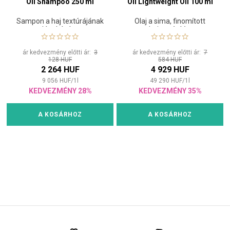
Oil Shampoo 250 ml
Oil Lightweight Oil 100 ml
Sampon a haj textúrájának
Olaj a sima, finomított
lágyítására
hajtextúráért
ár kedvezmény előtti ár:
3
ár kedvezmény előtti ár:
7
128 HUF
584 HUF
2 264 HUF
4 929 HUF
9 056
HUF
/
1
l
49 290
HUF
/
1
l
KEDVEZMÉNY 28%
KEDVEZMÉNY 35%
A KOSÁRHOZ
A KOSÁRHOZ