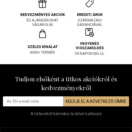
EREDETI ÁRUK
KEDVEZMÉNYES AKCIÓK
SZÁRMAZÁSI
ÉS AJÁNDÉKOKAT
GARANCIÁVAL
VÁSÁROLNI
INGYENES
SZÉLES KÍNÁLAT
VISSZAKÜLDÉS
6000+ TERMÉK
30 NAPON BELÜL
Tudjon elsőként a titkos akciókról és
kedvezményekről
KÜLDJE EL A KÖVETKEZŐ CÍMRE
A hírlevélről bármikor le lehet iratkozni