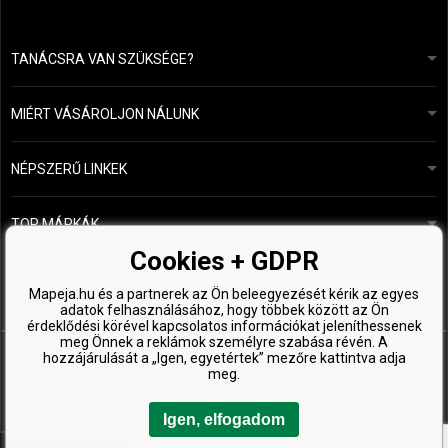
TANÁCSRA VAN SZÜKSÉGE?
info@mapeja.hu
Általános szerződési feltételek (ÁSZF)
24 órán belül válaszolunk.
MIÉRT VÁSÁROLJON NÁLUNK
Személyes adatok védelme
A mi történetünk
Fizetési és szállítási áttekintés
Blog
Ecru New York
NÉPSZERŰ LINKEK
Áru visszaküldése
Fodrásztanácsadás
Kérastase
Kapcsolat
TOP MÁRKÁK
O&M
Ingyenes minták
Paul Mitchell
Cookies + GDPR
Wella Professionals
Mapeja.hu és a partnerek az Ön beleegyezését kérik az egyes
adatok felhasználásához, hogy többek között az Ön
Zenz Organic
érdeklődési körével kapcsolatos információkat jeleníthessenek
meg Önnek a reklámok személyre szabása révén. A
hozzájárulását a „Igen, egyetértek” mezőre kattintva adja
meg.
Igen, elfogadom