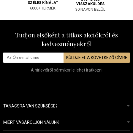
SZÉLES KÍNÁLAT
VISSZAKÜLDÉS
6000+ TERMÉK
30 NAPON BELÜL
Tudjon elsőként a titkos akciókról és
kedvezményekről
KÜLDJE EL A KÖVETKEZŐ CÍMRE
A hírlevélről bármikor le lehet iratkozni
TANÁCSRA VAN SZÜKSÉGE?
info@mapeja.hu
Általános szerződési feltételek (ÁSZF)
24 órán belül válaszolunk.
MIÉRT VÁSÁROLJON NÁLUNK
Személyes adatok védelme
A mi történetünk
Fizetési és szállítási áttekintés