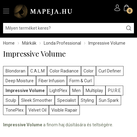
0
Home
Márkák
Londa Professional
Impressive Volume
Impressive Volume
Blondoran
C.A.L.M
Color Radiance
Color
Curl Definer
Deep Moisture
Fiber Infusion
Form & Curl
Impressive Volume
LightPlex
Men
Multiplay
P.U.R.E
Sculp
Sleek Smoother
Specialist
Styling
Sun Spark
TonePlex
Velvet Oil
Visible Rapair
Impressive Volume
a finom haj dúsítására és teltségére.