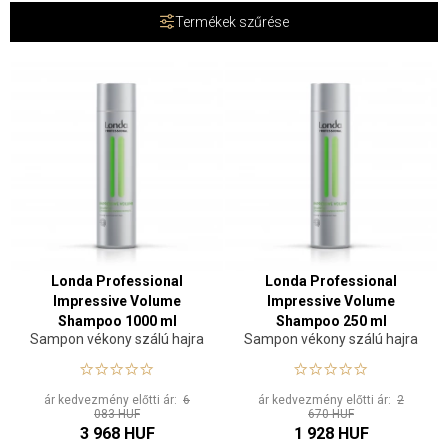
Termékek szűrése
Londa Professional
Londa Professional
Impressive Volume
Impressive Volume
Shampoo 1000 ml
Shampoo 250 ml
Sampon vékony szálú hajra
Sampon vékony szálú hajra
ár kedvezmény előtti ár:
6
ár kedvezmény előtti ár:
2
083 HUF
670 HUF
3 968 HUF
1 928 HUF