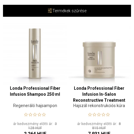
Termékek szűrése
Londa Professional Fiber
Londa Professional Fiber
Infusion Shampoo 250 ml
Infusion In-Salon
Reconstructive Treatment
Regeneráló hajsampon
Hajszál rekonstrukciós kúra
750 ml
ár kedvezmény előtti ár:
3
ár kedvezmény előtti ár:
8
128 HUF
815 HUF
2 264 HUF
7 931 HUF