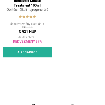
Infusion 5 Minute
Treatment 100 ml
Öblítés nélküli hajregeneráló
kúra
ár kedvezmény előtti ár:
6
241 HUF
3 931 HUF
39 310
HUF
/
1
l
KEDVEZMÉNY 37%
A KOSÁRHOZ