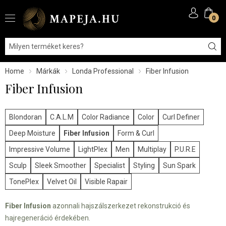
0
Home
Márkák
Londa Professional
Fiber Infusion
Fiber Infusion
Blondoran
C.A.L.M
Color Radiance
Color
Curl Definer
Deep Moisture
Fiber Infusion
Form & Curl
Impressive Volume
LightPlex
Men
Multiplay
P.U.R.E
Sculp
Sleek Smoother
Specialist
Styling
Sun Spark
TonePlex
Velvet Oil
Visible Rapair
Fiber Infusion
azonnali hajszálszerkezet rekonstrukció és
hajregeneráció érdekében.