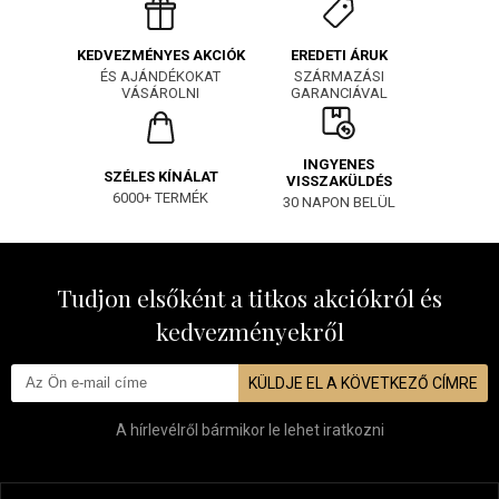
EREDETI ÁRUK
KEDVEZMÉNYES AKCIÓK
SZÁRMAZÁSI
ÉS AJÁNDÉKOKAT
GARANCIÁVAL
VÁSÁROLNI
INGYENES
SZÉLES KÍNÁLAT
VISSZAKÜLDÉS
6000+ TERMÉK
30 NAPON BELÜL
Tudjon elsőként a titkos akciókról és
kedvezményekről
KÜLDJE EL A KÖVETKEZŐ CÍMRE
A hírlevélről bármikor le lehet iratkozni