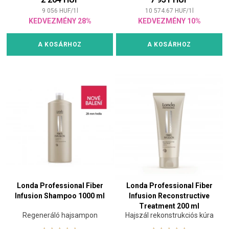
9 056
HUF
/
1
l
10 574.67
HUF
/
1
l
KEDVEZMÉNY 28%
KEDVEZMÉNY 10%
A KOSÁRHOZ
A KOSÁRHOZ
Londa Professional Fiber
Londa Professional Fiber
Infusion Shampoo 1000 ml
Infusion Reconstructive
Treatment 200 ml
Regeneráló hajsampon
Hajszál rekonstrukciós kúra