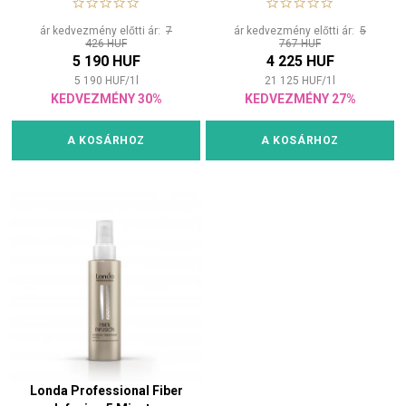
ár kedvezmény előtti ár:
7
ár kedvezmény előtti ár:
5
426 HUF
767 HUF
5 190 HUF
4 225 HUF
5 190
HUF
/
1
l
21 125
HUF
/
1
l
KEDVEZMÉNY 30%
KEDVEZMÉNY 27%
A KOSÁRHOZ
A KOSÁRHOZ
Londa Professional Fiber