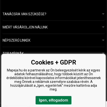
TANÁCSRA VAN SZÜKSÉGE?
info@mapeja.hu
Általános szerződési feltételek (ÁSZF)
24 órán belül válaszolunk.
MIÉRT VÁSÁROLJON NÁLUNK
Személyes adatok védelme
A mi történetünk
Fizetési és szállítási áttekintés
Blog
Ecru New York
NÉPSZERŰ LINKEK
Áru visszaküldése
Fodrásztanácsadás
Kérastase
Kapcsolat
TOP MÁRKÁK
O&M
Ingyenes minták
Paul Mitchell
Cookies + GDPR
Wella Professionals
Mapeja.hu és a partnerek az Ön beleegyezését kérik az egyes
adatok felhasználásához, hogy többek között az Ön
Zenz Organic
érdeklődési körével kapcsolatos információkat jeleníthessenek
meg Önnek a reklámok személyre szabása révén. A
hozzájárulását a „Igen, egyetértek” mezőre kattintva adja
meg.
Igen, elfogadom