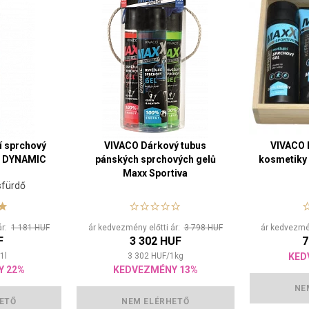
í sprchový
VIVACO Dárkový tubus
VIVACO 
va DYNAMIC
pánských sprchových gelů
kosmetiky 
Maxx Sportiva
sfürdő
ár:
1 181 HUF
ár kedvezmény előtti ár:
3 798 HUF
ár kedvezmén
F
3 302 HUF
7
1
l
3 302
HUF
/
1
kg
KED
Y 22%
KEDVEZMÉNY 13%
NE
ETŐ
NEM ELÉRHETŐ