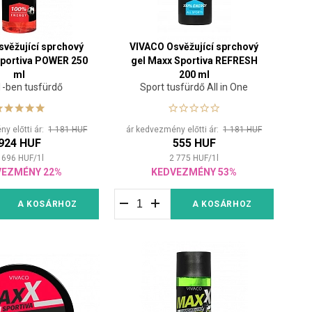
věžující sprchový
VIVACO Osvěžující sprchový
Sportiva POWER 250
gel Maxx Sportiva REFRESH
ml
200 ml
1-ben tusfürdő
Sport tusfürdő All in One
y előtti ár:
1 181 HUF
ár kedvezmény előtti ár:
1 181 HUF
924 HUF
555 HUF
 696
HUF
/
1
l
2 775
HUF
/
1
l
VEZMÉNY 22%
KEDVEZMÉNY 53%
A KOSÁRHOZ
A KOSÁRHOZ