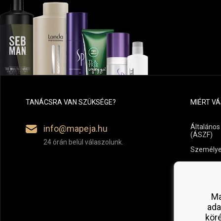
TANÁCSRA VAN SZÜKSÉGE?
MIÉRT V
Általános
info@mapeja.hu
(ÁSZF)
24 órán belül válaszolunk.
Személye
Fizetési é
Áru vissz
Ma
ada
kör