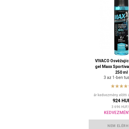
VIVACO Osvěžujíc
gel Maxx Sporti
250 ml
3 az 1-ben tu
ár kedvezmény előtti 
924 HU
3 696
HUF
/
KEDVEZMÉN
NEM ELÉRH