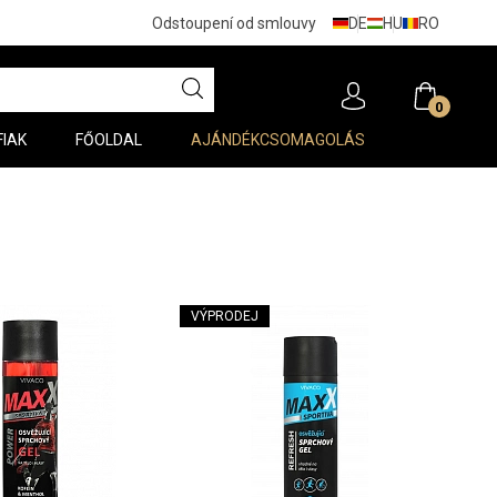
DE
HU
RO
Odstoupení od smlouvy
0
FIAK
FŐOLDAL
AJÁNDÉKCSOMAGOLÁS
VÝPRODEJ