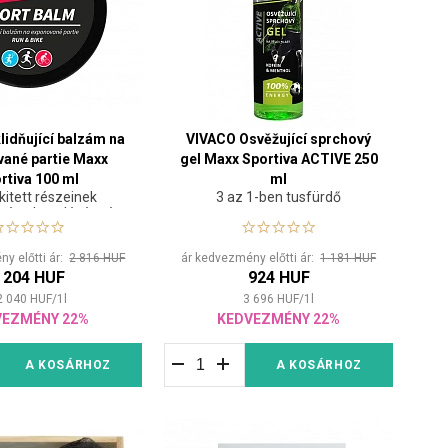
lidňující balzám na
VIVACO Osvěžující sprchový
ané partie Maxx
gel Maxx Sportiva ACTIVE 250
rtiva 100 ml
ml
 kitett részeinek
3 az 1-ben tusfürdő
ére, kezelésére és
nyugtatására
y előtti ár:
2 816 HUF
ár kedvezmény előtti ár:
1 181 HUF
 204 HUF
924 HUF
2 040
HUF
/
1
l
3 696
HUF
/
1
l
VEZMÉNY 22%
KEDVEZMÉNY 22%
A KOSÁRHOZ
A KOSÁRHOZ