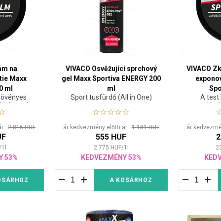
ám na
VIVACO Osvěžující sprchový
VIVACO Zk
tie Maxx
gel Maxx Sportiva ENERGY 200
exponov
0 ml
ml
Spo
növényes
Sport tusfürdő (All in One)
A test
kipirosodott
megelőzés
 kitett
meg
lőzésére,
ár:
2 816 HUF
ár kedvezmény előtti ár:
1 181 HUF
ár kedvezmén
 és
UF
555 HUF
2
sára.
/
1
l
2 775
HUF
/
1
l
2
Y 53%
KEDVEZMÉNY 53%
KED
OSÁRHOZ
A KOSÁRHOZ