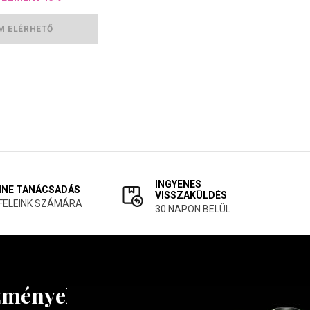
M ELÉRHETŐ
INGYENES
INE TANÁCSADÁS
VISSZAKÜLDÉS
FELEINK SZÁMÁRA
30 NAPON BELÜL
ezményekről