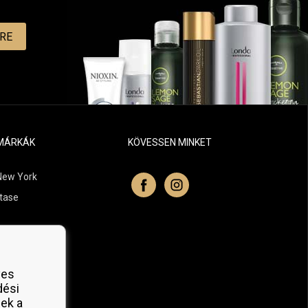
MRE
MÁRKÁK
KÖVESSEN MINKET
New York
tase
itchell
 Professionals
yes
Organic
dési
ek a