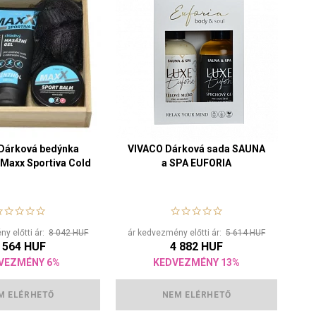
Dárková bedýnka
VIVACO Dárková sada SAUNA
Maxx Sportiva Cold
a SPA EUFORIA
y előtti ár:
8 042 HUF
ár kedvezmény előtti ár:
5 614 HUF
 564 HUF
4 882 HUF
VEZMÉNY 6%
KEDVEZMÉNY 13%
M ELÉRHETŐ
NEM ELÉRHETŐ