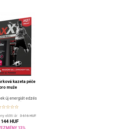
rková kazeta péče
pro muže
ek új energiát edzés
 verseny előtt
y előtti ár:
3 616 HUF
 144 HUF
VEZMÉNY 13%