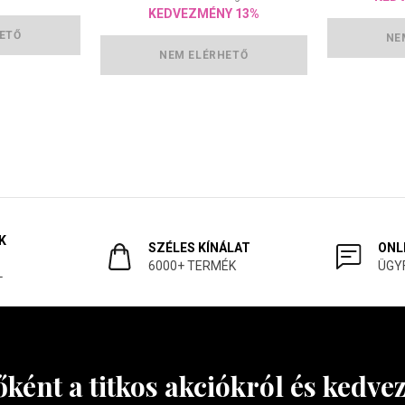
KEDVEZMÉNY 13%
ETŐ
NE
NEM ELÉRHETŐ
K
SZÉLES KÍNÁLAT
ONL
6000+ TERMÉK
ÜGY
L
őként a titkos akciókról és kedv