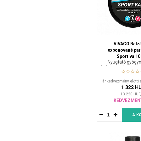
VIVACO Balz
exponované par
Sportiva 10
Nyugtató gyógy
balzsam a horzsolt, 
vagy más módon
testrészek mege
ár kedvezmény előtti 
kezelésére
1 322 H
megnyugtatá
13 220
HUF
KEDVEZMÉN
A K