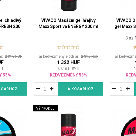
l chladivý
VIVACO Masážní gel hřejivý
VIVACO Os
EFRESH 200
Maxx Sportiva ENERGY 200 ml
gel Maxx 
3 az 
ár:
2 816 HUF
ár kedvezmény előtti ár:
2 816 HUF
ár kedvezmén
UF
1 322 HUF
1
l
6 610
HUF
/
1
l
3
Y 53%
KEDVEZMÉNY 53%
KED
OSÁRHOZ
A KOSÁRHOZ
VÝPRODEJ