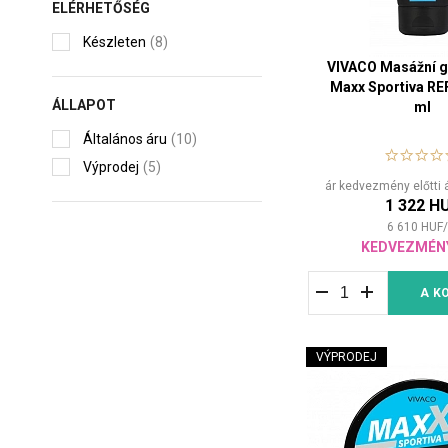
ELÉRHETŐSÉG
Készleten
(8)
VIVACO Masážní ge
Maxx Sportiva R
ÁLLAPOT
ml
Általános áru
(10)
Výprodej
(5)
ár kedvezmény előtti 
1 322 H
6 610
HUF
/
KEDVEZMÉN
A K
VÝPRODEJ