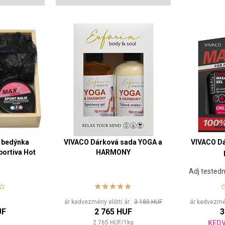
 bedýnka
VIVACO Dárková sada YOGA a
VIVACO Dá
ortiva Hot
HARMONY
Adj testedn
vagy
ár kedvezmény előtti ár:
3 180 HUF
ár kedvezmén
UF
2 765 HUF
3
2 765
HUF
/
1
kg
KED