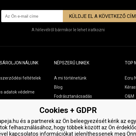
KÜLDJE EL A KÖVETKEZŐ CÍ
A hírlevélről bármikor le lehet iratkozni
ÁSÁROLJON NÁLUNK
NÉPSZERŰ LINKEK
TOP 
 szerződési feltételek
A mi történetünk
Ecru 
Blog
Kéras
s adatok védelme
Fodrásztanácsadás
O&M
s szállítási áttekintés
Kapcsolat
Paul M
Cookies + GDPR
aküldése
Ingyenes minták
Wella
peja.hu és a partnerek az Ön beleegyezését kérik az eg
Zenz 
tok felhasználásához, hogy többek között az Ön érdeklő
ével kapcsolatos információkat jeleníthessenek meg Önn