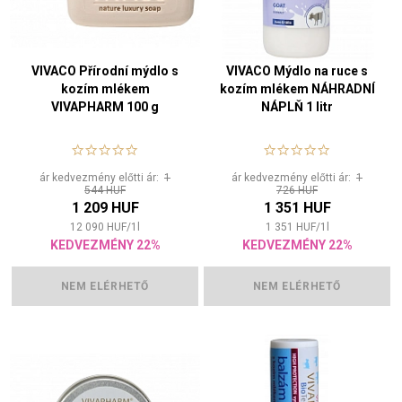
VIVACO Přírodní mýdlo s
VIVACO Mýdlo na ruce s
kozím mlékem
kozím mlékem NÁHRADNÍ
VIVAPHARM 100 g
NÁPLŇ 1 litr
ár kedvezmény előtti ár:
1
ár kedvezmény előtti ár:
1
544 HUF
726 HUF
1 209 HUF
1 351 HUF
12 090
HUF
/
1
l
1 351
HUF
/
1
l
KEDVEZMÉNY 22%
KEDVEZMÉNY 22%
NEM ELÉRHETŐ
NEM ELÉRHETŐ