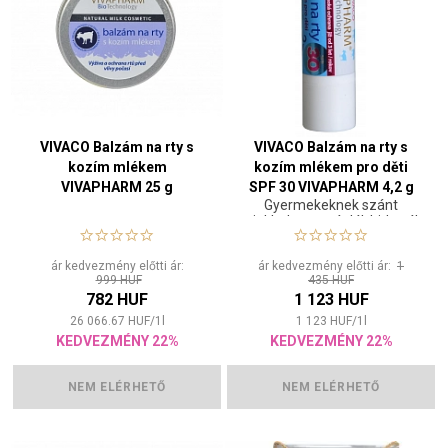
VIVACO Balzám na rty s
VIVACO Balzám na rty s
kozím mlékem
kozím mlékem pro děti
VIVAPHARM 25 g
SPF 30 VIVAPHARM 4,2 g
Gyermekeknek szánt
ajakbalzsam táplál, hidratál
és véd
ár kedvezmény előtti ár:
ár kedvezmény előtti ár:
1
999 HUF
435 HUF
782 HUF
1 123 HUF
26 066.67
HUF
/
1
l
1 123
HUF
/
1
l
KEDVEZMÉNY 22%
KEDVEZMÉNY 22%
NEM ELÉRHETŐ
NEM ELÉRHETŐ