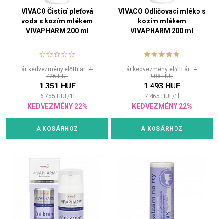
VIVACO Čistící pleťová
VIVACO Odličovací mléko s
voda s kozím mlékem
kozím mlékem
VIVAPHARM 200 ml
VIVAPHARM 200 ml
ár kedvezmény előtti ár:
1
ár kedvezmény előtti ár:
1
726 HUF
908 HUF
1 351 HUF
1 493 HUF
6 755
HUF
/
1
l
7 465
HUF
/
1
l
KEDVEZMÉNY 22%
KEDVEZMÉNY 22%
A KOSÁRHOZ
A KOSÁRHOZ