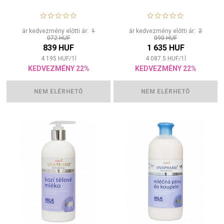
ár kedvezmény előtti ár:
1
ár kedvezmény előtti ár:
2
072 HUF
090 HUF
839 HUF
1 635 HUF
4 195
HUF
/
1
l
4 087.5
HUF
/
1
l
KEDVEZMÉNY 22%
KEDVEZMÉNY 22%
NEM ELÉRHETŐ
NEM ELÉRHETŐ