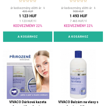
ár kedvezmény előtti ár:
1
ár kedvezmény előtti ár:
1
435 HUF
908 HUF
1 123 HUF
1 493 HUF
1 123
HUF
/
1
l
7 465
HUF
/
1
l
KEDVEZMÉNY 22%
KEDVEZMÉNY 22%
A KOSÁRHOZ
A KOSÁRHOZ
VIVACO Dárková kazeta
VIVACO Balzám na vlasy s