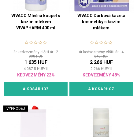
VIVACO Mléčná koupel s
VIVACO Dárková kazeta
kozím mlékem
kosmetiky s kozím
VIVAPHARM 400 ml
mlékem
ár kedvezmény előtti ár:
2
ár kedvezmény előtti ár:
4
090 HUF
343 HUF
1 635 HUF
2 266 HUF
4 087.5
HUF
/
1
l
2 266
HUF
/
1
l
KEDVEZMÉNY 22%
KEDVEZMÉNY 48%
A KOSÁRHOZ
A KOSÁRHOZ
VÝPRODEJ