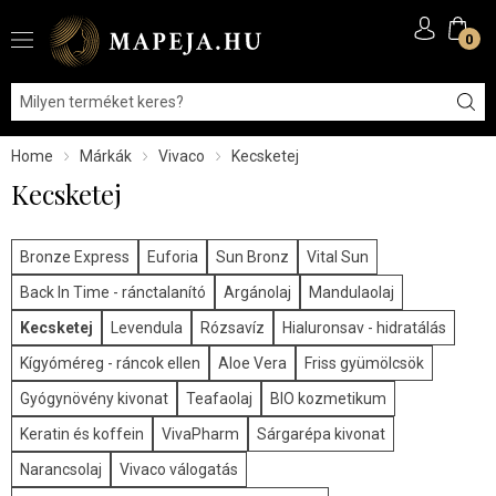
0
Home
Márkák
Vivaco
Kecsketej
Kecsketej
Bronze Express
Euforia
Sun Bronz
Vital Sun
Back In Time - ránctalanító
Argánolaj
Mandulaolaj
Kecsketej
Levendula
Rózsavíz
Hialuronsav - hidratálás
Kígyóméreg - ráncok ellen
Aloe Vera
Friss gyümölcsök
Gyógynövény kivonat
Teafaolaj
BIO kozmetikum
Keratin és koffein
VivaPharm
Sárgarépa kivonat
Narancsolaj
Vivaco válogatás