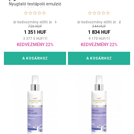
Nyugtató testápoló emulzió
ml
hűsítő hatással
ár kedvezmény előtti ár:
1
ár kedvezmény előtti ár:
2
726 HUF
344 HUF
1 351 HUF
1 834 HUF
3 377.5
HUF
/
1
l
9 170
HUF
/
1
l
KEDVEZMÉNY 22%
KEDVEZMÉNY 22%
A KOSÁRHOZ
A KOSÁRHOZ