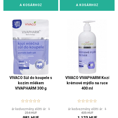
A KOSÁRHOZ
A KOSÁRHOZ
VIVACO Sůl do koupele s
VIVACO VIVAPHARM Kozí
kozím mlékem
krémové mýdlo na ruce
VIVAPHARM 300 g
400 ml
ár kedvezmény előtti ár:
1
ár kedvezmény előtti ár:
1
254 HUF
435 HUF
981 HUF
1 123 HUF