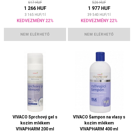
617 HUF
526 HUF
1 266 HUF
1 977 HUF
3 165
HUF
/
1
l
39 540
HUF
/
1
l
KEDVEZMÉNY 22%
KEDVEZMÉNY 22%
NEM ELÉRHETŐ
NEM ELÉRHETŐ
VIVACO Sprchový gel s
VIVACO Šampon na vlasy s
kozím mlékem
kozím mlékem
VIVAPHARM 200 ml
VIVAPHARM 400 ml