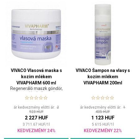
VIVACO Vlasová maska s
VIVACO Šampon na vlasy s
kozím mlékem
kozím mlékem
VIVAPHARM 600 ml
VIVAPHARM 200ml
Regeneráló maszk göndör,
öregedő, törékeny és
rakoncátlan hajra
ár kedvezmény előtti ár:
2
ár kedvezmény előtti ár:
1
923 HUF
435 HUF
2 227 HUF
1 123 HUF
3 711.67
HUF
/
1
l
5 615
HUF
/
1
l
KEDVEZMÉNY 24%
KEDVEZMÉNY 22%