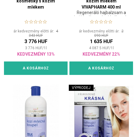
kosmetiky s kozím
kozím mlékem
mlékem
VIVAPHARM 400 ml
Regeneráló hajbalzsam a
haj kíméletes ápolásához és
könnyű kifésüléséhez.
ár kedvezmény előtti ár:
4
ár kedvezmény előtti ár:
2
343 HUF
090 HUF
3 776 HUF
1 635 HUF
3 776
HUF
/
1
l
4 087.5
HUF
/
1
l
KEDVEZMÉNY 13%
KEDVEZMÉNY 22%
A KOSÁRHOZ
A KOSÁRHOZ
VÝPRODEJ