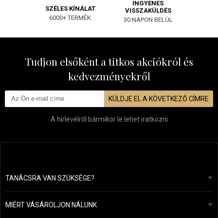
INGYENES
SZÉLES KÍNÁLAT
VISSZAKÜLDÉS
6000+ TERMÉK
30 NAPON BELÜL
Tudjon elsőként a titkos akciókról és
kedvezményekről
KÜLDJE EL A KÖVETKEZŐ CÍMRE
A hírlevélről bármikor le lehet iratkozni
TANÁCSRA VAN SZÜKSÉGE?
info@mapeja.hu
Általános szerződési feltételek (ÁSZF)
24 órán belül válaszolunk.
MIÉRT VÁSÁROLJON NÁLUNK
Személyes adatok védelme
A mi történetünk