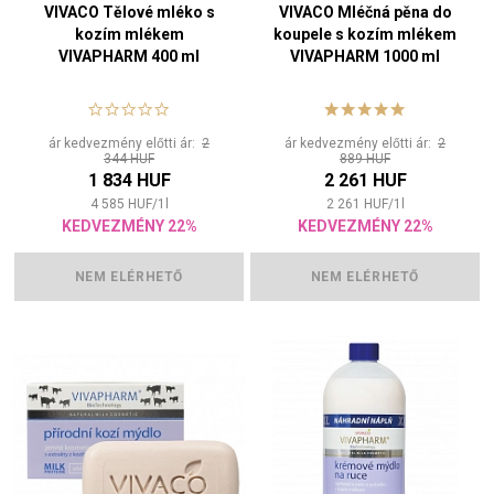
VIVACO Tělové mléko s
VIVACO Mléčná pěna do
kozím mlékem
koupele s kozím mlékem
VIVAPHARM 400 ml
VIVAPHARM 1000 ml
ár kedvezmény előtti ár:
2
ár kedvezmény előtti ár:
2
344 HUF
889 HUF
1 834 HUF
2 261 HUF
4 585
HUF
/
1
l
2 261
HUF
/
1
l
KEDVEZMÉNY 22%
KEDVEZMÉNY 22%
NEM ELÉRHETŐ
NEM ELÉRHETŐ