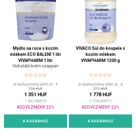
Mýdlo na ruce s kozím
VIVACO Sůl do koupele s
mlékem ECO BALENÍ 1 litr
kozím mlékem
VIVAPHARM 1 litr
VIVAPHARM 1200 g
Hidratáló krém szappan
ár kedvezmény előtti ár:
1
ár kedvezmény előtti ár:
2
726 HUF
271 HUF
1 351 HUF
1 778 HUF
1 351
HUF
/
1
l
1 778
HUF
/
1
l
KEDVEZMÉNY 22%
KEDVEZMÉNY 22%
A KOSÁRHOZ
A KOSÁRHOZ