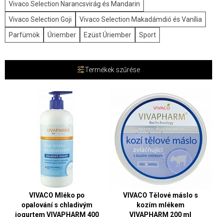
Vivaco Selection Narancsvirág és Mandarin
Vivaco Selection Goji
Vivaco Selection Makadámdió és Vanília
Parfümök
Úriember
Ezüst Úriember
Sport
Termékek szűrése
VIVACO Mléko po
VIVACO Tělové máslo s
opalování s chladivým
kozím mlékem
jogurtem VIVAPHARM 400
VIVAPHARM 200 ml