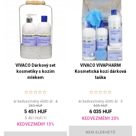
VIVACO Dárkový set
VIVACO VIVAPHARM
kosmetiky s kozím
Kosmetická kozí dárková
mlékem
taška
ár kedvezmény előtti ár:
6
ár kedvezmény előtti ár:
7
269 HUF
505 HUF
5 451 HUF
6 035 HUF
5 451
HUF
/
1
l
KEDVEZMÉNY 20%
KEDVEZMÉNY 13%
NEM ELÉRHETŐ