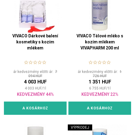
VIVACO Dárkové balení
VIVACO Tělové mléko s
kosmetiky s kozím
kozím mlékem
mlékem
VIVAPHARM 200 ml
ár kedvezmény előtti ár:
7
ár kedvezmény előtti ár:
1
094 HUF
726 HUF
4 003 HUF
1 351 HUF
4 003
HUF
/
1
l
6 755
HUF
/
1
l
KEDVEZMÉNY 44%
KEDVEZMÉNY 22%
A KOSÁRHOZ
A KOSÁRHOZ
VÝPRODEJ