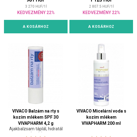
3 270
HUF
/
1
l
2 807.5
HUF
/
1
l
KEDVEZMÉNY 22%
KEDVEZMÉNY 22%
A KOSÁRHOZ
A KOSÁRHOZ
VIVACO Balzám na rty s
VIVACO Micelární voda s
kozím mlékem SPF 30
kozím mlékem
VIVAPHARM 4,2 g
VIVAPHARM 200 ml
Ajakbalzsam táplál, hidratál
és véd