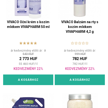
VIVACO Oční krém s kozím
VIVACO Balzám na rty s
mlékem VIVAPHARM 50 ml
kozím mlékem
VIVAPHARM 4,2 g
ár kedvezmény előtti ár:
3
ár kedvezmény előtti ár:
543 HUF
999 HUF
2 773 HUF
782 HUF
55 460
HUF
/
1
l
782
HUF
/
1
l
KEDVEZMÉNY 22%
KEDVEZMÉNY 22%
A KOSÁRHOZ
A KOSÁRHOZ