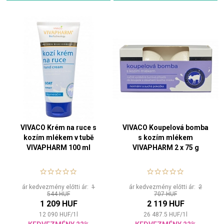
VIVACO Krém na ruce s
VIVACO Koupelová bomba
kozím mlékem v tubě
s kozím mlékem
VIVAPHARM 100 ml
VIVAPHARM 2 x 75 g
ár kedvezmény előtti ár:
1
ár kedvezmény előtti ár:
2
544 HUF
707 HUF
1 209 HUF
2 119 HUF
12 090
HUF
/
1
l
26 487.5
HUF
/
1
l