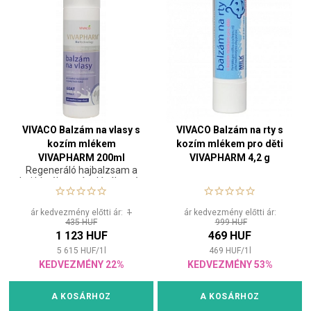
VIVACO Balzám na vlasy s
VIVACO Balzám na rty s
kozím mlékem
kozím mlékem pro děti
VIVAPHARM 200ml
VIVAPHARM 4,2 g
Regeneráló hajbalzsam a
haj kíméletes ápolásához és
könnyű kifésüléséhez.
ár kedvezmény előtti ár:
1
ár kedvezmény előtti ár:
435 HUF
999 HUF
1 123 HUF
469 HUF
5 615
HUF
/
1
l
469
HUF
/
1
l
KEDVEZMÉNY 22%
KEDVEZMÉNY 53%
A KOSÁRHOZ
A KOSÁRHOZ