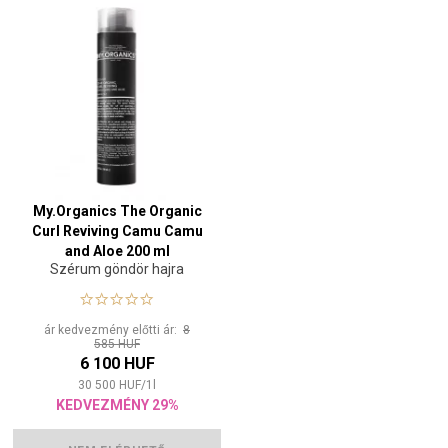
My.Organics The Organic
Curl Reviving Camu Camu
and Aloe 200 ml
Szérum göndör hajra
ár kedvezmény előtti ár:
8
585 HUF
6 100 HUF
30 500
HUF
/
1
l
KEDVEZMÉNY 29%