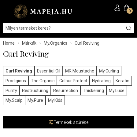
0
Home
Márkák
My.Organics
Curl Reviving
Curl Reviving
Curl Reviving
Essential Oil
MR.Moustache
My.Curling
Prodigious
The Organic
Colour Protect
Hydrating
Keratin
Purify
Restructuring
Resurrection
Thickening
My.Luxe
My.Scalp
My.Pure
My.Kids
Termékek szűrése