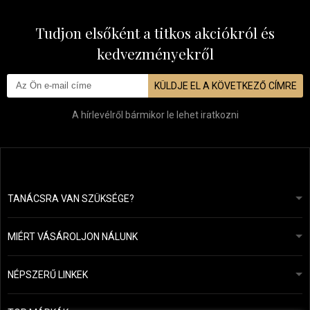
Tudjon elsőként a titkos akciókról és
kedvezményekről
KÜLDJE EL A KÖVETKEZŐ CÍMRE
A hírlevélről bármikor le lehet iratkozni
TANÁCSRA VAN SZÜKSÉGE?
info@mapeja.hu
Általános szerződési feltételek (ÁSZF)
24 órán belül válaszolunk.
MIÉRT VÁSÁROLJON NÁLUNK
Személyes adatok védelme
A mi történetünk
Fizetési és szállítási áttekintés
Blog
Ecru New York
NÉPSZERŰ LINKEK
Áru visszaküldése
Fodrásztanácsadás
Kérastase
Kapcsolat