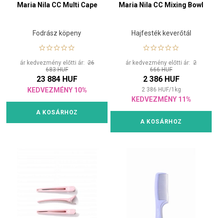
Maria Nila CC Multi Cape
Maria Nila CC Mixing Bowl
Fodrász köpeny
Hajfesték keverőtál
ár kedvezmény előtti ár:
26
ár kedvezmény előtti ár:
2
683 HUF
666 HUF
23 884 HUF
2 386 HUF
KEDVEZMÉNY 10%
2 386
HUF
/
1
kg
KEDVEZMÉNY 11%
A KOSÁRHOZ
A KOSÁRHOZ