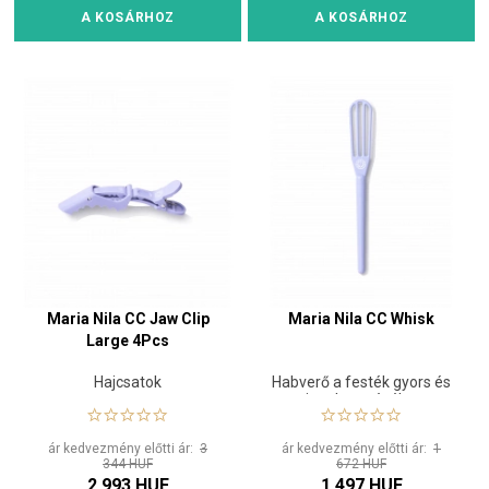
A KOSÁRHOZ
A KOSÁRHOZ
Maria Nila CC Jaw Clip
Maria Nila CC Whisk
Large 4Pcs
Hajcsatok
Habverő a festék gyors és
sima keveréséhez
ár kedvezmény előtti ár:
3
ár kedvezmény előtti ár:
1
344 HUF
672 HUF
2 993 HUF
1 497 HUF