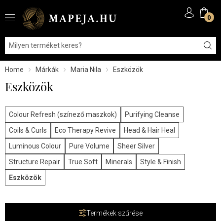
0
Home
Márkák
Maria Nila
Eszközök
Eszközök
Colour Refresh (színező maszkok)
Purifying Cleanse
Coils & Curls
Eco Therapy Revive
Head & Hair Heal
Luminous Colour
Pure Volume
Sheer Silver
Structure Repair
True Soft
Minerals
Style & Finish
Eszközök
Termékek szűrése