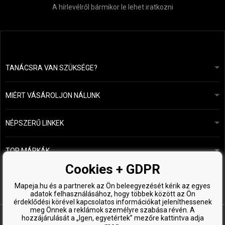
A hírlevélről bármikor le lehet iratkozni
TANÁCSRA VAN SZÜKSÉGE?
info@mapeja.hu
Általános szerződési feltételek (ÁSZF)
24 órán belül válaszolunk.
MIÉRT VÁSÁROLJON NÁLUNK
Személyes adatok védelme
A mi történetünk
Fizetési és szállítási áttekintés
Blog
Ecru New York
NÉPSZERŰ LINKEK
Áru visszaküldése
Fodrásztanácsadás
Kérastase
Kapcsolat
TOP MÁRKÁK
O&M
Ingyenes minták
Paul Mitchell
Cookies + GDPR
Wella Professionals
Mapeja.hu és a partnerek az Ön beleegyezését kérik az egyes
adatok felhasználásához, hogy többek között az Ön
Zenz Organic
érdeklődési körével kapcsolatos információkat jeleníthessenek
meg Önnek a reklámok személyre szabása révén. A
hozzájárulását a „Igen, egyetértek” mezőre kattintva adja