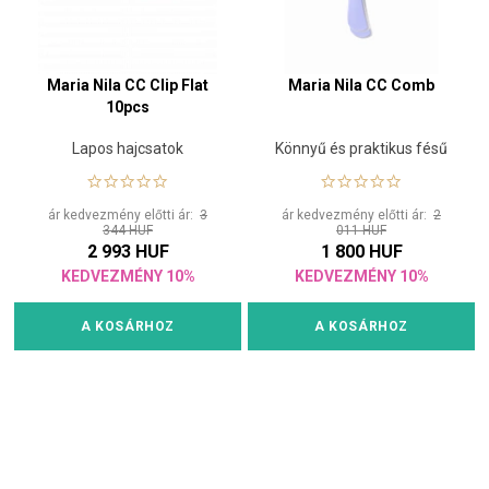
Maria Nila CC Clip Flat
Maria Nila CC Comb
10pcs
Lapos hajcsatok
Könnyű és praktikus fésű
ár kedvezmény előtti ár:
3
ár kedvezmény előtti ár:
2
344 HUF
011 HUF
2 993 HUF
1 800 HUF
KEDVEZMÉNY 10%
KEDVEZMÉNY 10%
A KOSÁRHOZ
A KOSÁRHOZ