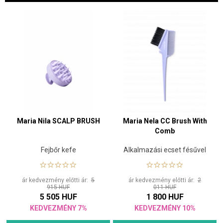
Maria Nila SCALP BRUSH
Maria Nela CC Brush With
Comb
Fejbőr kefe
Alkalmazási ecset fésűvel
ár kedvezmény előtti ár:
5
ár kedvezmény előtti ár:
2
915 HUF
011 HUF
5 505 HUF
1 800 HUF
KEDVEZMÉNY 7%
KEDVEZMÉNY 10%