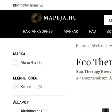
info@mapeja.hu
RAKTÁRKISÖPRÉS
MÁRKÁK
HAJ
BŐ
Home
Márkák
M
MÁRKA
Eco Ther
Maria Nila
(1)
Eco Therapy Reviv
elnehezítenék azt. A
ELÉRHETŐSÉG
Készleten
(0)
ÁLLAPOT
Általános áru
(1)