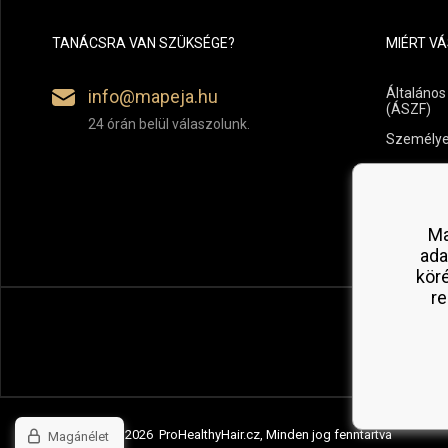
TANÁCSRA VAN SZÜKSÉGE?
MIÉRT V
Általános
info@mapeja.hu
(ÁSZF)
24 órán belül válaszolunk.
Személye
Fizetési é
Áru vissz
Ma
ada
kör
re
Copyright © 2026 ProHealthyHair.cz, Minden jog fenntartva
Magánélet