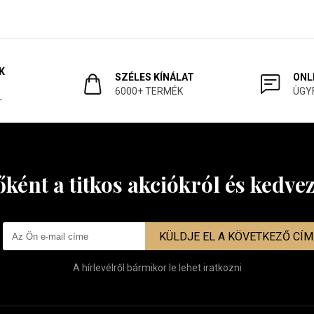
K
SZÉLES KÍNÁLAT
ONL
6000+ TERMÉK
ÜGY
L
őként a titkos akciókról és kedv
KÜLDJE EL A KÖVETKEZŐ CÍ
A hírlevélről bármikor le lehet iratkozni