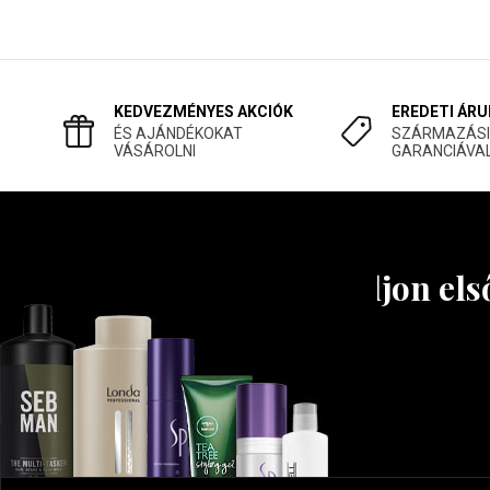
KEDVEZMÉNYES AKCIÓK
EREDETI ÁRU
ÉS AJÁNDÉKOKAT
SZÁRMAZÁSI
VÁSÁROLNI
GARANCIÁVA
Tudjon els