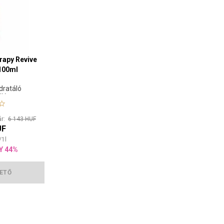
rapy Revive
100ml
idratáló
áló
ár:
6 143 HUF
UF
/
1
l
Y 44%
ETŐ