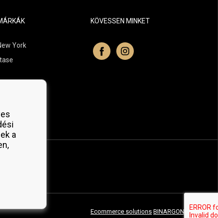
MÁRKÁK
KÖVESSEN MINKET
New York
tase
itchell
 Professionals
yes
Organic
dési
ek a
en,
Ecommerce solutions
BINARGON.cz