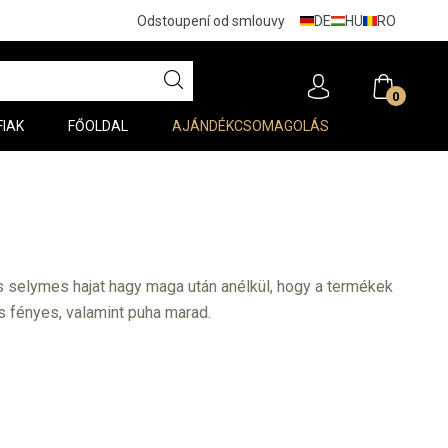
DE
HU
RO
Odstoupení od smlouvy
0
FIAK
FŐOLDAL
AJÁNDÉKCSOMAGOLÁS
elymes hajat hagy maga után anélkül, hogy a termékek
és fényes, valamint puha marad.