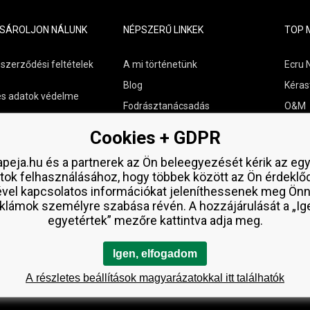
ÁSÁROLJON NÁLUNK
NÉPSZERŰ LINKEK
TOP 
 szerződési feltételek
A mi történetünk
Ecru 
Blog
Kéras
s adatok védelme
Fodrásztanácsadás
O&M
s szállítási áttekintés
Kapcsolat
Paul M
Cookies + GDPR
aküldése
Ingyenes minták
Wella
peja.hu és a partnerek az Ön beleegyezését kérik az eg
Zenz 
tok felhasználásához, hogy többek között az Ön érdeklő
ével kapcsolatos információkat jeleníthessenek meg Önn
klámok személyre szabása révén. A hozzájárulását a „Ig
egyetértek” mezőre kattintva adja meg.
Igen, elfogadom
A részletes beállítások magyarázatokkal itt találhatók