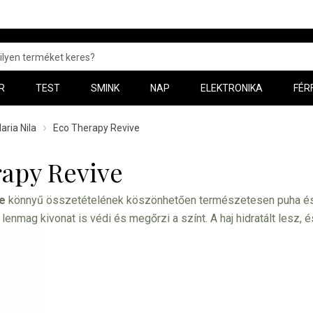
R
TEST
SMINK
NAP
ELEKTRONIKA
FÉR
aria Nila
Eco Therapy Revive
apy Revive
e
könnyű összetételének köszönhetően természetesen puha és s
 lenmag kivonat is védi és megőrzi a színt. A haj hidratált lesz, 