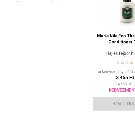
Maria Nila Eco The
Conditioner 
Haj és fejbőr h
kondicion
ár kedvezmény előtti 
3 455 H
34 550
HUF
KEDVEZMÉN
NEM ELÉRH