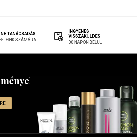
INGYENES
INE TANÁCSADÁS
VISSZAKÜLDÉS
FELEINK SZÁMÁRA
30 NAPON BELÜL
ezményekről
MRE