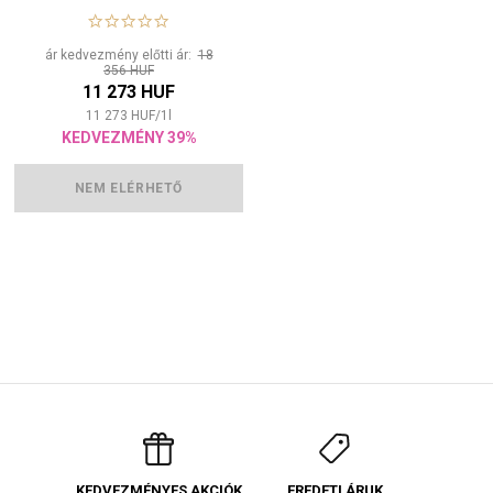
barvy vlasů
ár kedvezmény előtti ár:
18
356 HUF
11 273 HUF
11 273
HUF
/
1
l
KEDVEZMÉNY 39%
NEM ELÉRHETŐ
EREDETI ÁRUK
KEDVEZMÉNYES AKCIÓK