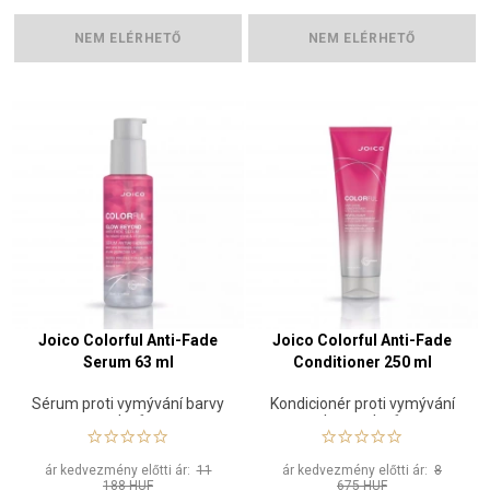
NEM ELÉRHETŐ
NEM ELÉRHETŐ
Joico Colorful Anti-Fade
Joico Colorful Anti-Fade
Serum 63 ml
Conditioner 250 ml
Sérum proti vymývání barvy
Kondicionér proti vymývání
vlasů
barvy vlasů
ár kedvezmény előtti ár:
11
ár kedvezmény előtti ár:
8
188 HUF
675 HUF