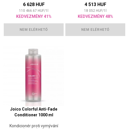
6 628 HUF
4 513 HUF
110 466.67
HUF
/
1
l
18 052
HUF
/
1
l
KEDVEZMÉNY 41%
KEDVEZMÉNY 48%
NEM ELÉRHETŐ
NEM ELÉRHETŐ
Joico Colorful Anti-Fade
Conditioner 1000 ml
Kondicionér proti vymývání