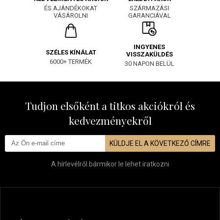
SZÁRMAZÁSI
ÉS AJÁNDÉKOKAT
GARANCIÁVAL
VÁSÁROLNI
INGYENES
SZÉLES KÍNÁLAT
VISSZAKÜLDÉS
6000+ TERMÉK
30 NAPON BELÜL
Tudjon elsőként a titkos akciókról és
kedvezményekről
KÜLDJE EL A KÖVETKEZŐ CÍMRE
A hírlevélről bármikor le lehet iratkozni