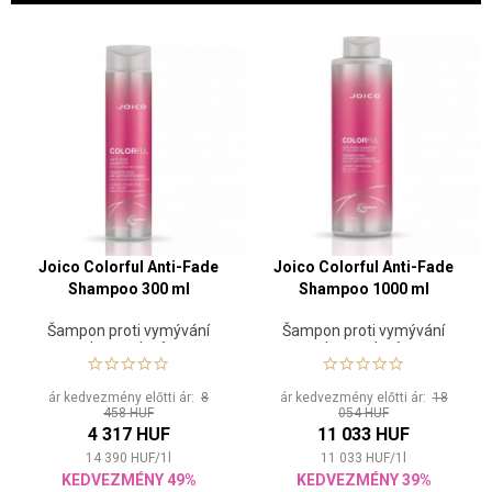
Joico Colorful Anti-Fade
Joico Colorful Anti-Fade
Shampoo 300 ml
Shampoo 1000 ml
Šampon proti vymývání
Šampon proti vymývání
barvy vlasů
barvy vlasů
ár kedvezmény előtti ár:
8
ár kedvezmény előtti ár:
18
458 HUF
054 HUF
4 317 HUF
11 033 HUF
14 390
HUF
/
1
l
11 033
HUF
/
1
l
KEDVEZMÉNY 49%
KEDVEZMÉNY 39%