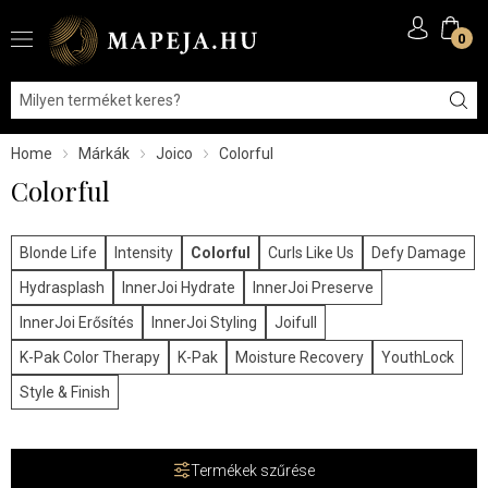
0
Home
Márkák
Joico
Colorful
Colorful
Blonde Life
Intensity
Colorful
Curls Like Us
Defy Damage
Hydrasplash
InnerJoi Hydrate
InnerJoi Preserve
InnerJoi Erősítés
InnerJoi Styling
Joifull
K-Pak Color Therapy
K-Pak
Moisture Recovery
YouthLock
Style & Finish
Termékek szűrése