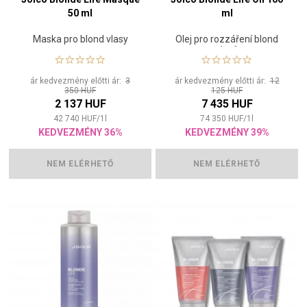
50 ml
ml
Maska pro blond vlasy
Olej pro rozzáření blond
vlasů
ár kedvezmény előtti ár:
3
ár kedvezmény előtti ár:
12
350 HUF
125 HUF
2 137 HUF
7 435 HUF
42 740
HUF
/
1
l
74 350
HUF
/
1
l
KEDVEZMÉNY 36%
KEDVEZMÉNY 39%
NEM ELÉRHETŐ
NEM ELÉRHETŐ