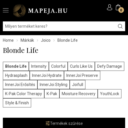
0
Home
Márkák
Joico
Blonde Life
Blonde Life
Blonde Life
Intensity
Colorful
Curls Like Us
Defy Damage
Hydrasplash
InnerJoi Hydrate
InnerJoi Preserve
InnerJoi Erősítés
InnerJoi Styling
Joifull
K-Pak Color Therapy
K-Pak
Moisture Recovery
YouthLock
Style & Finish
Termékek szűrése