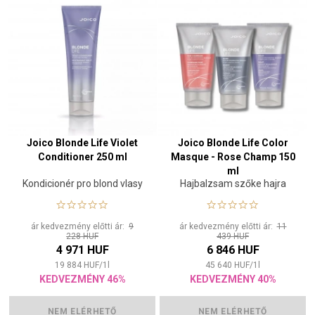
Joico Blonde Life Violet
Joico Blonde Life Color
Conditioner 250 ml
Masque - Rose Champ 150
ml
Kondicionér pro blond vlasy
Hajbalzsam szőke hajra
ár kedvezmény előtti ár:
9
ár kedvezmény előtti ár:
11
228 HUF
439 HUF
4 971 HUF
6 846 HUF
19 884
HUF
/
1
l
45 640
HUF
/
1
l
KEDVEZMÉNY 46%
KEDVEZMÉNY 40%
NEM ELÉRHETŐ
NEM ELÉRHETŐ