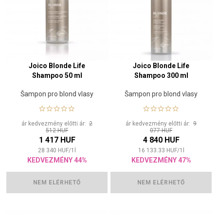
Joico Blonde Life
Joico Blonde Life
Shampoo 50 ml
Shampoo 300 ml
Šampon pro blond vlasy
Šampon pro blond vlasy
ár kedvezmény előtti ár:
2
ár kedvezmény előtti ár:
9
512 HUF
077 HUF
1 417 HUF
4 840 HUF
28 340
HUF
/
1
l
16 133.33
HUF
/
1
l
KEDVEZMÉNY 44%
KEDVEZMÉNY 47%
NEM ELÉRHETŐ
NEM ELÉRHETŐ