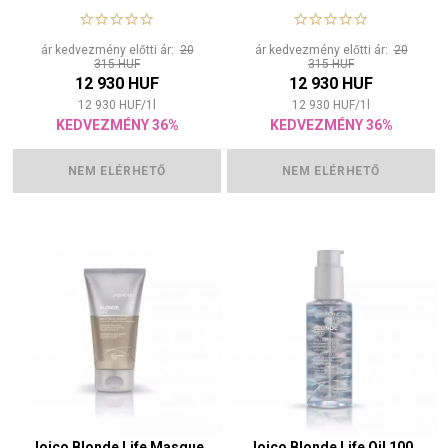
ár kedvezmény előtti ár:
20
ár kedvezmény előtti ár:
20
315 HUF
315 HUF
12 930 HUF
12 930 HUF
12 930
HUF
/
1
l
12 930
HUF
/
1
l
KEDVEZMÉNY 36%
KEDVEZMÉNY 36%
NEM ELÉRHETŐ
NEM ELÉRHETŐ
Joico Blonde Life Masque
Joico Blonde Life Oil 100