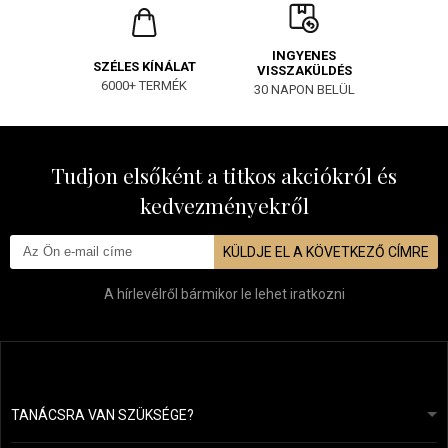
INGYENES
SZÉLES KÍNÁLAT
VISSZAKÜLDÉS
6000+ TERMÉK
30 NAPON BELÜL
Tudjon elsőként a titkos akciókról és
kedvezményekről
KÜLDJE EL A KÖVETKEZŐ CÍMRE
A hírlevélről bármikor le lehet iratkozni
TANÁCSRA VAN SZÜKSÉGE?
info@mapeja.hu
Általános szerződési feltételek (ÁSZF)
24 órán belül válaszolunk.