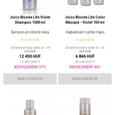
Joico Blonde Life Violet
Joico Blonde Life Color
Shampoo 1000 ml
Masque - Violet 150 ml
Šampon pro blond vlasy
Hajbalzsam szőke hajra
ár kedvezmény előtti ár:
19
ár kedvezmény előtti ár:
11
729 HUF
439 HUF
12 450 HUF
6 846 HUF
12 450
HUF
/
1
l
45 640
HUF
/
1
l
KEDVEZMÉNY 37%
KEDVEZMÉNY 40%
NEM ELÉRHETŐ
NEM ELÉRHETŐ