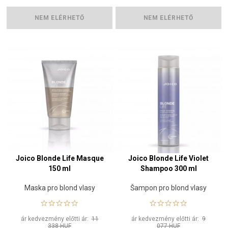
NEM ELÉRHETŐ
NEM ELÉRHETŐ
Joico Blonde Life Masque
Joico Blonde Life Violet
150 ml
Shampoo 300 ml
Maska pro blond vlasy
Šampon pro blond vlasy
ár kedvezmény előtti ár:
11
ár kedvezmény előtti ár:
9
338 HUF
077 HUF