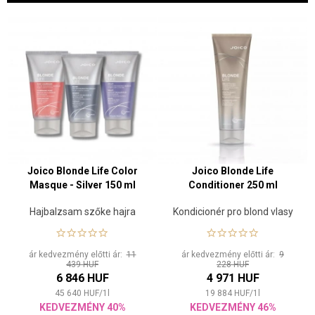
Joico Blonde Life Color
Joico Blonde Life
Masque - Silver 150 ml
Conditioner 250 ml
Hajbalzsam szőke hajra
Kondicionér pro blond vlasy
ár kedvezmény előtti ár:
11
ár kedvezmény előtti ár:
9
439 HUF
228 HUF
6 846 HUF
4 971 HUF
45 640
HUF
/
1
l
19 884
HUF
/
1
l
KEDVEZMÉNY 40%
KEDVEZMÉNY 46%