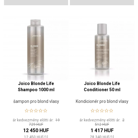
Joico Blonde Life
Joico Blonde Life
Shampoo 1000 ml
Conditioner 50 ml
šampon pro blond vlasy
Kondicionér pro blond vlasy
ár kedvezmény előtti ár:
19
ár kedvezmény előtti ár:
2
729 HUF
512 HUF
12 450 HUF
1 417 HUF
12 450
HUF
/
1
l
28 340
HUF
/
1
l