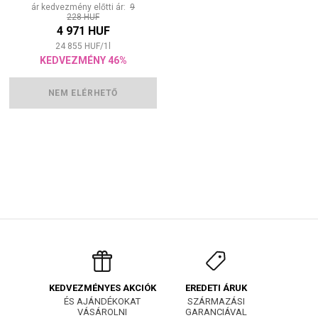
ár kedvezmény előtti ár:
9
228 HUF
4 971 HUF
24 855
HUF
/
1
l
KEDVEZMÉNY 46%
NEM ELÉRHETŐ
EREDETI ÁRUK
KEDVEZMÉNYES AKCIÓK
SZÁRMAZÁSI
ÉS AJÁNDÉKOKAT
GARANCIÁVAL
VÁSÁROLNI