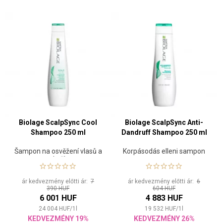
Biolage ScalpSync Cool
Biolage ScalpSync Anti-
Shampoo 250 ml
Dandruff Shampoo 250 ml
Šampon na osvěžení vlasů a
Korpásodás elleni sampon
pokožky
ár kedvezmény előtti ár:
7
ár kedvezmény előtti ár:
6
390 HUF
604 HUF
6 001 HUF
4 883 HUF
24 004
HUF
/
1
l
19 532
HUF
/
1
l
KEDVEZMÉNY 19%
KEDVEZMÉNY 26%