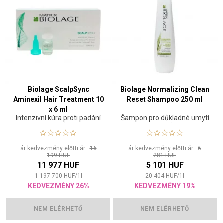
Biolage ScalpSync
Biolage Normalizing Clean
Aminexil Hair Treatment 10
Reset Shampoo 250 ml
x 6 ml
Intenzivní kúra proti padání
Šampon pro důkladné umytí
vlasů
vlasů
ár kedvezmény előtti ár:
16
ár kedvezmény előtti ár:
6
199 HUF
281 HUF
11 977 HUF
5 101 HUF
1 197 700
HUF
/
1
l
20 404
HUF
/
1
l
KEDVEZMÉNY 26%
KEDVEZMÉNY 19%
NEM ELÉRHETŐ
NEM ELÉRHETŐ