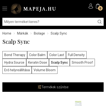
0
Home
Márkák
Biolage
Scalp Sync
Scalp Sync
Bond Therapy
Color Balm
Color Last
Full Density
Hydra Source
Keratin Dose
Scalp Sync
Smooth Proof
Erő helyreállítása
Volume Bloom
Termékek szűrése