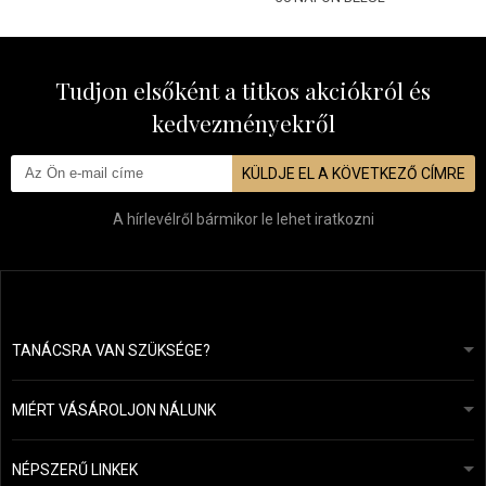
Tudjon elsőként a titkos akciókról és
kedvezményekről
KÜLDJE EL A KÖVETKEZŐ CÍMRE
A hírlevélről bármikor le lehet iratkozni
TANÁCSRA VAN SZÜKSÉGE?
info@mapeja.hu
Általános szerződési feltételek (ÁSZF)
24 órán belül válaszolunk.
MIÉRT VÁSÁROLJON NÁLUNK
Személyes adatok védelme
A mi történetünk
Fizetési és szállítási áttekintés
Blog
Ecru New York
NÉPSZERŰ LINKEK
Áru visszaküldése
Fodrásztanácsadás