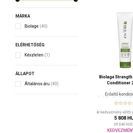
MÁRKA
Biolage
(40)
ELÉRHETŐSÉG
Készleten
(1)
ÁLLAPOT
Biolage Strength
Conditioner 
Általános áru
(40)
Erősítő kondici
hajtöredezés csö
ár kedvezmény előtti 
5 808 H
29 040
HUF
KEDVEZMÉN