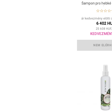
Šampon pro hebké 
vlasy
ár kedvezmény előtti 
6 402 H
25 608
HUF
KEDVEZMÉN
NEM ELÉRH