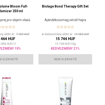
olume Bloom Full-
Biolage Bond Therapy Gift Set
olumizer 250 ml
sprej pro objem vlasů
Ajándékcsomag sérült hajra
y előtti ár:
7 959 HUF
ár kedvezmény előtti ár:
19 983 HUF
 464 HUF
15 744 HUF
5 856
HUF
/
1
l
15 744
HUF
/
1
kg
VEZMÉNY 19%
KEDVEZMÉNY 21%
M ELÉRHETŐ
NEM ELÉRHETŐ