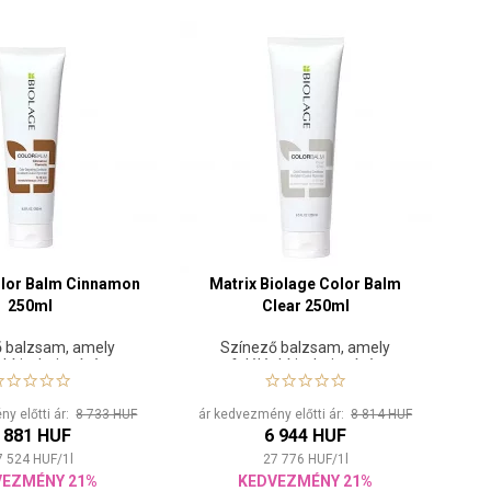
olor Balm Cinnamon
Matrix Biolage Color Balm
250ml
Clear 250ml
 balzsam, amely
Színező balzsam, amely
kíti a haj színét
felélénkíti a haj színét
y előtti ár:
8 733 HUF
ár kedvezmény előtti ár:
8 814 HUF
 881 HUF
6 944 HUF
7 524
HUF
/
1
l
27 776
HUF
/
1
l
VEZMÉNY 21%
KEDVEZMÉNY 21%