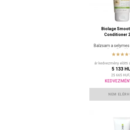
Biolage Smoo
Conditioner 
Balzsam a selymes
kezelhető h
ár kedvezmény előtti 
5 133 H
25 665
HUF
KEDVEZMÉN
NEM ELÉRH