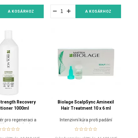
A KOSÁRHOZ
A KOSÁRHOZ
Strength Recovery
Biolage ScalpSync Aminexil
tioner 1000ml
Hair Treatment 10 x 6 ml
ér pro regeneraci a
Intenzivní kúra proti padání
 lámavosti vlasů
vlasů