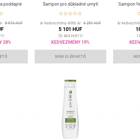
a poddajné
Šampon pro důkladné umytí
Sampon fe
vlasů
ár:
8 876 HUF
ár kedvezmény előtti ár:
6 281 HUF
ár kedvezmén
UF
5 101 HUF
1
/
1
l
20 404
HUF
/
1
l
1
Y 28%
KEDVEZMÉNY 19%
KED
ETŐ
NEM ELÉRHETŐ
NE