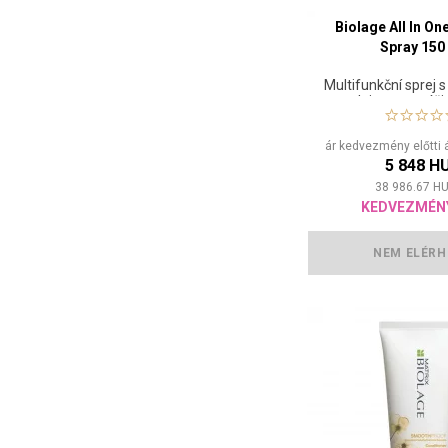
Biolage All In O
Spray 150
Multifunkční sprej
olejem pro výži
ár kedvezmény előtti 
5 848 H
38 986.67
HU
KEDVEZMÉN
NEM ELÉRH