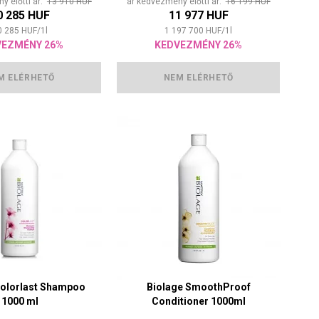
y előtti ár:
13 910 HUF
ár kedvezmény előtti ár:
16 199 HUF
0 285 HUF
11 977 HUF
0 285
HUF
/
1
l
1 197 700
HUF
/
1
l
VEZMÉNY 26%
KEDVEZMÉNY 26%
M ELÉRHETŐ
NEM ELÉRHETŐ
Colorlast Shampoo
Biolage SmoothProof
1000 ml
Conditioner 1000ml