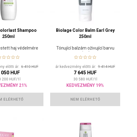
Colorlast Shampoo
Biolage Color Balm Earl Grey
250ml
250ml
stett haj védelmére
Tónující balzám oživující barvu
vlasů
y előtti ár:
6 410 HUF
ár kedvezmény előtti ár:
9 414 HUF
 050 HUF
7 645 HUF
0 200
HUF
/
1
l
30 580
HUF
/
1
l
VEZMÉNY 21%
KEDVEZMÉNY 19%
M ELÉRHETŐ
NEM ELÉRHETŐ