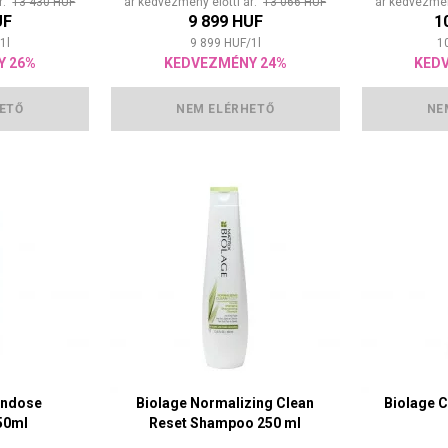
ár:
13 430 HUF
ár kedvezmény előtti ár:
13 066 HUF
ár kedvezmén
UF
9 899 HUF
1
1
l
9 899
HUF
/
1
l
1
Y 26%
KEDVEZMÉNY 24%
KED
ETŐ
NEM ELÉRHETŐ
NE
indose
Biolage Normalizing Clean
Biolage 
50ml
Reset Shampoo 250 ml