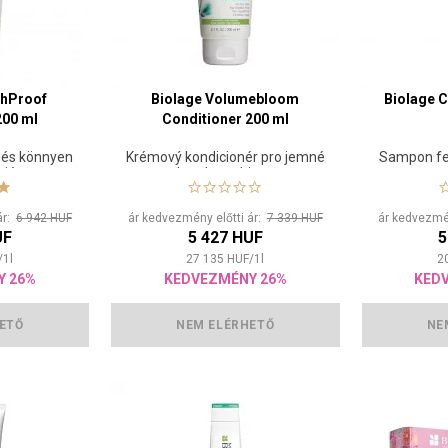
thProof
Biolage Volumebloom
Biolage 
200 ml
Conditioner 200 ml
 és könnyen
Krémový kondicionér pro jemné
Sampon fe
ajért
vlasy bez objemu
ár:
6 942 HUF
ár kedvezmény előtti ár:
7 339 HUF
ár kedvezmén
UF
5 427 HUF
5
/
1
l
27 135
HUF
/
1
l
2
Y 26%
KEDVEZMÉNY 26%
KED
ETŐ
NEM ELÉRHETŐ
NE