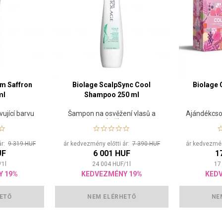
lm Saffron
Biolage ScalpSync Cool
Biolage 
ml
Shampoo 250 ml
vující barvu
Šampon na osvěžení vlasů a
Ajándékcso
pokožky
ár:
9 319 HUF
ár kedvezmény előtti ár:
7 390 HUF
ár kedvezmén
UF
6 001 HUF
1
/
1
l
24 004
HUF
/
1
l
17
Y 19%
KEDVEZMÉNY 19%
KED
ETŐ
NEM ELÉRHETŐ
NE