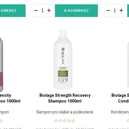
OSÁRHOZ
A KOSÁRHOZ
ensity
Biolage Strength Recovery
Biolage 
poo 1000ml
Shampoo 1000ml
Condi
ampon
Šampon pro slabé a poškozené
Kondicion
vlasy
snížení