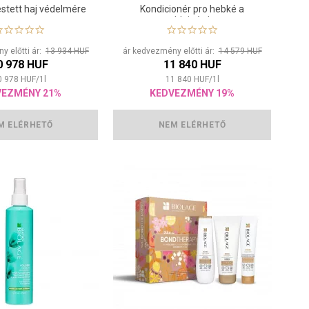
stett haj védelmére
Kondicionér pro hebké a
poddajné vlasy
y előtti ár:
13 934 HUF
ár kedvezmény előtti ár:
14 579 HUF
0 978 HUF
11 840 HUF
0 978
HUF
/
1
l
11 840
HUF
/
1
l
VEZMÉNY 21%
KEDVEZMÉNY 19%
M ELÉRHETŐ
NEM ELÉRHETŐ