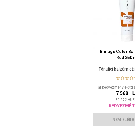
Biolage Color Ba
Red 250 
Tónující balzám oži
vlasů
ár kedvezmény előtti 
7 568 H
30 272
HUF
KEDVEZMÉN
NEM ELÉRH