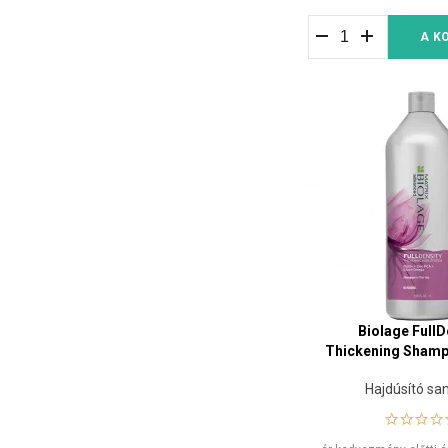
A K
Biolage FullD
Thickening Sham
Hajdúsító s