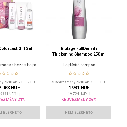
ColorLast Gift Set
Biolage FullDensity
Thickening Shampoo 250 ml
mag színezett hajra
Hajdúsító sampon
y előtti ár:
21 657 HUF
ár kedvezmény előtti ár:
6 669 HUF
7 063 HUF
4 931 HUF
 063
HUF
/
1
kg
19 724
HUF
/
1
l
VEZMÉNY 21%
KEDVEZMÉNY 26%
M ELÉRHETŐ
NEM ELÉRHETŐ