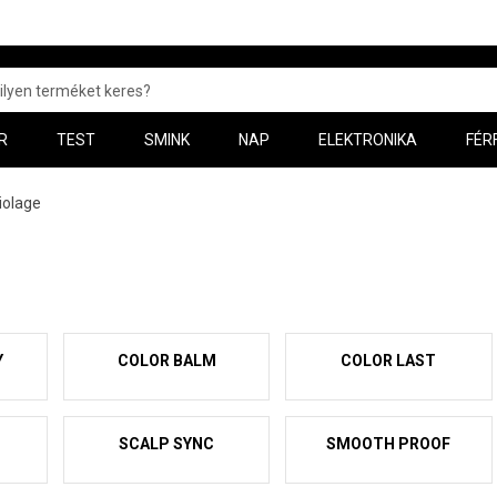
R
TEST
SMINK
NAP
ELEKTRONIKA
FÉR
iolage
Y
COLOR BALM
COLOR LAST
SCALP SYNC
SMOOTH PROOF