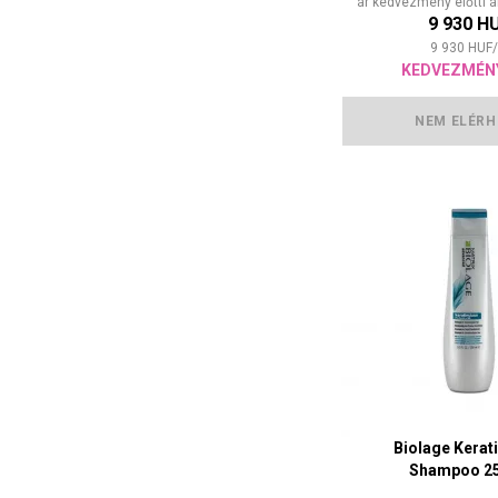
ár kedvezmény előtti 
9 930 H
9 930
HUF
/
KEDVEZMÉN
NEM ELÉRH
Biolage Kerat
Shampoo 2