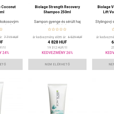
ne Coconut
Biolage Strength Recovery
Biolage V
 ml
Shampoo 250ml
Lift V
 s kokosovým
Sampon gyenge és sérült haj
Stylingový 
vu vlasů
helyreállítására
ár:
7 719 HUF
ár kedvezmény előtti ár:
6 529 HUF
ár kedvezmén
UF
4 828 HUF
6
F
/
1
l
19 312
HUF
/
1
l
2
Y 24%
KEDVEZMÉNY 26%
KED
ETŐ
NEM ELÉRHETŐ
NE