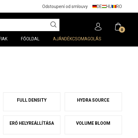
DE
HU
RO
Odstoupení od smlouvy
0
FIAK
FŐOLDAL
AJÁNDÉKCSOMAGOLÁS
FULL DENSITY
HYDRA SOURCE
ERŐ HELYREÁLLÍTÁSA
VOLUME BLOOM