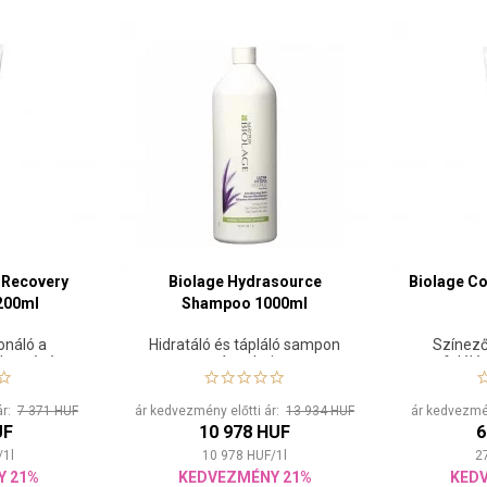
 Recovery
Biolage Hydrasource
Biolage C
200ml
Shampoo 1000ml
onáló a
Hidratáló és tápláló sampon
Színező
kkentésére
száraz hajra
felélén
ár:
7 371 HUF
ár kedvezmény előtti ár:
13 934 HUF
ár kedvezmén
UF
10 978 HUF
6
/
1
l
10 978
HUF
/
1
l
2
Y 21%
KEDVEZMÉNY 21%
KED