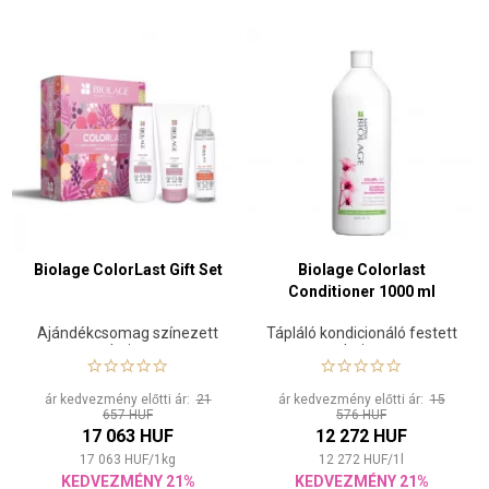
Biolage ColorLast Gift Set
Biolage Colorlast
Conditioner 1000 ml
Ajándékcsomag színezett
Tápláló kondicionáló festett
hajra
hajra
ár kedvezmény előtti ár:
21
ár kedvezmény előtti ár:
15
657 HUF
576 HUF
17 063 HUF
12 272 HUF
17 063
HUF
/
1
kg
12 272
HUF
/
1
l
KEDVEZMÉNY 21%
KEDVEZMÉNY 21%