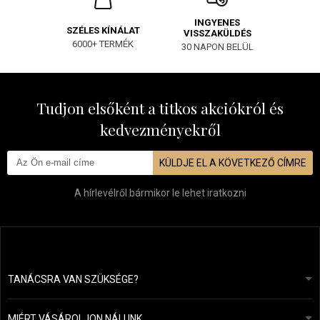
INGYENES
SZÉLES KÍNÁLAT
VISSZAKÜLDÉS
6000+ TERMÉK
30 NAPON BELÜL
Tudjon elsőként a titkos akciókról és
kedvezményekről
KÜLDJE EL A KÖVETKEZŐ CÍMRE
A hírlevélről bármikor le lehet iratkozni
TANÁCSRA VAN SZÜKSÉGE?
info@mapeja.hu
Általános szerződési feltételek (ÁSZF)
24 órán belül válaszolunk.
MIÉRT VÁSÁROLJON NÁLUNK
Személyes adatok védelme