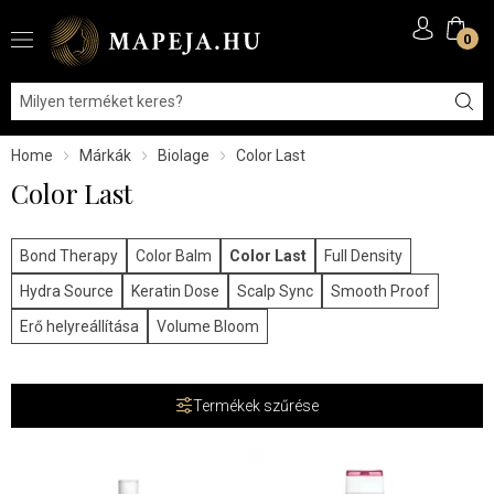
0
Home
Márkák
Biolage
Color Last
Color Last
Bond Therapy
Color Balm
Color Last
Full Density
Hydra Source
Keratin Dose
Scalp Sync
Smooth Proof
Erő helyreállítása
Volume Bloom
Termékek szűrése