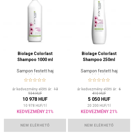
Biolage Colorlast
Biolage Colorlast
Shampoo 1000 ml
Shampoo 250ml
Sampon festett haj
Sampon festett haj
védelmére
védelmére
ár kedvezmény előtti ár:
13
ár kedvezmény előtti ár:
6
934 HUF
410 HUF
10 978 HUF
5 050 HUF
10 978
HUF
/
1
l
20 200
HUF
/
1
l
KEDVEZMÉNY 21%
KEDVEZMÉNY 21%
NEM ELÉRHETŐ
NEM ELÉRHETŐ