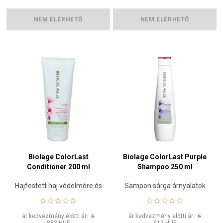
NEM ELÉRHETŐ
NEM ELÉRHETŐ
Biolage ColorLast
Biolage ColorLast Purple
Conditioner 200 ml
Shampoo 250 ml
Hajfestett haj védelmére és
Sampon sárga árnyalatok
ragyogására szolgáló
eltávolítására szőke hajból
kondicionáló
ár kedvezmény előtti ár:
6
ár kedvezmény előtti ár:
6
883 HUF
612 HUF