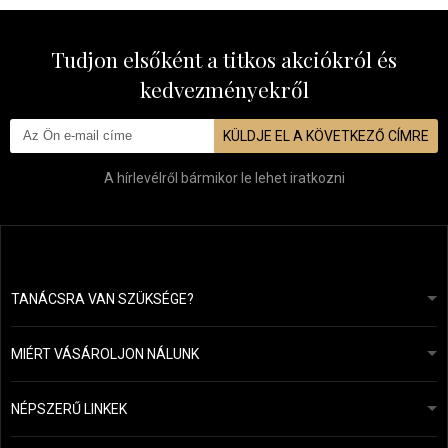
Tudjon elsőként a titkos akciókról és
kedvezményekről
KÜLDJE EL A KÖVETKEZŐ CÍMRE
A hírlevélről bármikor le lehet iratkozni
TANÁCSRA VAN SZÜKSÉGE?
info@mapeja.hu
Általános szerződési feltételek (ÁSZF)
24 órán belül válaszolunk.
MIÉRT VÁSÁROLJON NÁLUNK
Személyes adatok védelme
A mi történetünk
Fizetési és szállítási áttekintés
Blog
Ecru New York
NÉPSZERŰ LINKEK
Áru visszaküldése
Fodrásztanácsadás
Kérastase