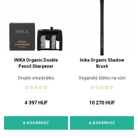
INIKA Organic Double
Inika Organic Shadow
Pencil Sharpener
Brush
Dvojité ořezávátko
Veganský štětec na oční
stíny
4 397 HUF
10 270 HUF
A KOSÁRHOZ
A KOSÁRHOZ