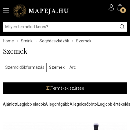
0
Home
Smink
Segédeszközök
Szemek
Szemek
Szemöldökformázás
Szemek
Arc
Termékek szűrése
Ajánlott
Legjobb eladók
A legdrágább
A legolcsóbbtól
Legjobb értékelé