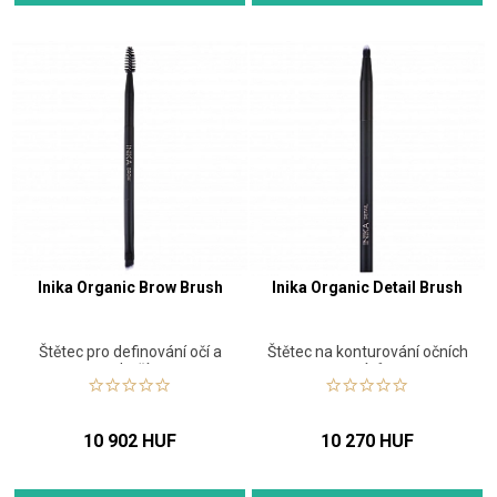
Inika Organic Brow Brush
Inika Organic Detail Brush
Štětec pro definování očí a
Štětec na konturování očních
obočí
stínů
10 902 HUF
10 270 HUF