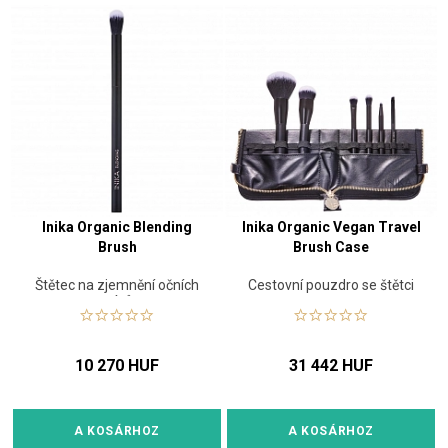
Inika Organic Blending
Inika Organic Vegan Travel
Brush
Brush Case
Štětec na zjemnění očních
Cestovní pouzdro se štětci
stínů
10 270 HUF
31 442 HUF
A KOSÁRHOZ
A KOSÁRHOZ