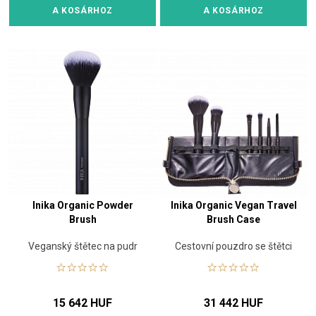
A KOSÁRHOZ
A KOSÁRHOZ
Inika Organic Powder
Inika Organic Vegan Travel
Brush
Brush Case
Veganský štětec na pudr
Cestovní pouzdro se štětci
15 642 HUF
31 442 HUF