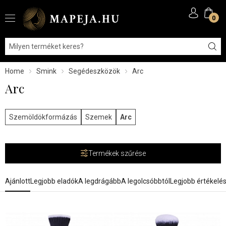
0
Home
Smink
Segédeszközök
Arc
Arc
Szemöldökformázás
Szemek
Arc
Termékek szűrése
Ajánlott
Legjobb eladók
A legdrágább
A legolcsóbbtól
Legjobb értékelé