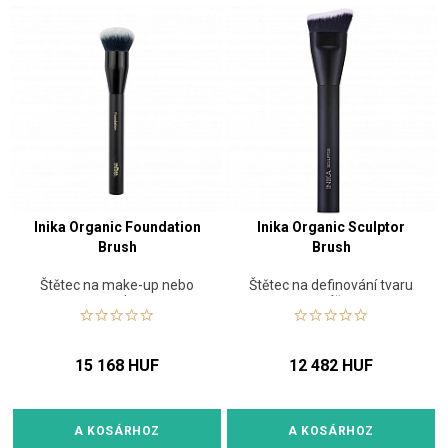
Inika Organic Foundation
Inika Organic Sculptor
Brush
Brush
Štětec na make-up nebo
Štětec na definování tvaru
pudr
tváře
15 168 HUF
12 482 HUF
A KOSÁRHOZ
A KOSÁRHOZ