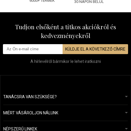
6000+ TERMÉK
30 NAPON BELÜL
Tudjon elsőként a titkos akciókról és
kedvezményekről
KÜLDJE EL A KÖVETKEZŐ CÍMRE
A hírlevélről bármikor le lehet iratkozni
TANÁCSRA VAN SZÜKSÉGE?
info@mapeja.hu
Általános szerződési feltételek (ÁSZF)
24 órán belül válaszolunk.
MIÉRT VÁSÁROLJON NÁLUNK
Személyes adatok védelme
A mi történetünk
Fizetési és szállítási áttekintés
Blog
Ecru New York
NÉPSZERŰ LINKEK
Áru visszaküldése