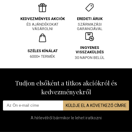
EREDETI ÁRUK
KEDVEZMÉNYES AKCIÓK
SZÁRMAZÁSI
ÉS AJÁNDÉKOKAT
GARANCIÁVAL
VÁSÁROLNI
INGYENES
SZÉLES KÍNÁLAT
VISSZAKÜLDÉS
6000+ TERMÉK
30 NAPON BELÜL
Tudjon elsőként a titkos akciókról és
kedvezményekről
KÜLDJE EL A KÖVETKEZŐ CÍMRE
A hírlevélről bármikor le lehet iratkozni