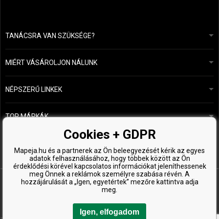
TANÁCSRA VAN SZÜKSÉGE?
info@mapeja.hu
Általános szerződési feltételek (ÁSZF)
24 órán belül válaszolunk.
MIÉRT VÁSÁROLJON NÁLUNK
Személyes adatok védelme
A mi történetünk
Fizetési és szállítási áttekintés
Blog
Ecru New York
NÉPSZERŰ LINKEK
Áru visszaküldése
Fodrásztanácsadás
Kérastase
Kapcsolat
TOP MÁRKÁK
O&M
Ingyenes minták
Paul Mitchell
Cookies + GDPR
Wella Professionals
Mapeja.hu és a partnerek az Ön beleegyezését kérik az egyes
adatok felhasználásához, hogy többek között az Ön
Zenz Organic
érdeklődési körével kapcsolatos információkat jeleníthessenek
meg Önnek a reklámok személyre szabása révén. A
hozzájárulását a „Igen, egyetértek” mezőre kattintva adja
meg.
Igen, elfogadom