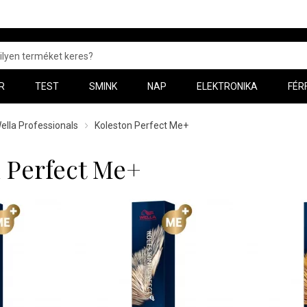
R
TEST
SMINK
NAP
ELEKTRONIKA
FÉR
ella Professionals
Koleston Perfect Me+
 Perfect Me+