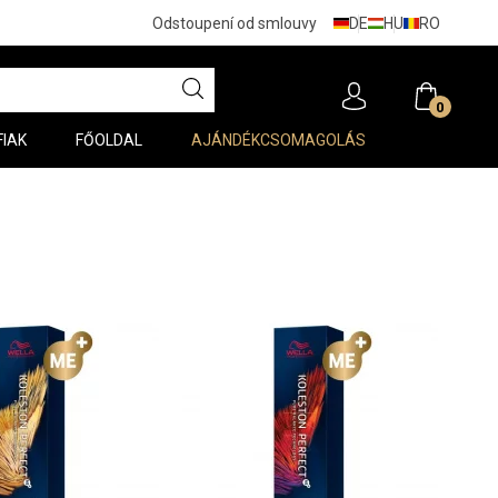
DE
HU
RO
Odstoupení od smlouvy
0
FIAK
FŐOLDAL
AJÁNDÉKCSOMAGOLÁS