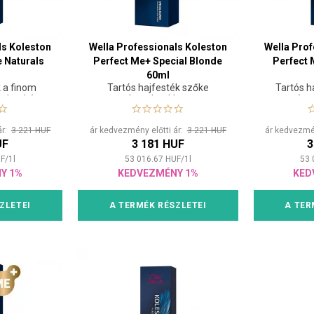
ls Koleston
Wella Professionals Koleston
Wella Prof
 Naturals
Perfect Me+ Special Blonde
Perfect 
60ml
k a finom
Tartós hajfesték szőke
Tartós h
alatokért
árnyalatokhoz
természe
ár:
3 221 HUF
ár kedvezmény előtti ár:
3 221 HUF
ár kedvezmén
UF
3 181 HUF
3
F
/
1
l
53 016.67
HUF
/
1
l
53 
Y 1%
KEDVEZMÉNY 1%
KED
ZLETEI
A TERMÉK RÉSZLETEI
A TER