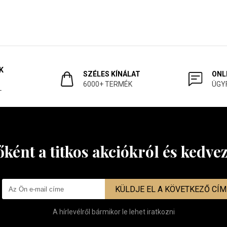
K
SZÉLES KÍNÁLAT
ONL
6000+ TERMÉK
ÜGY
L
őként a titkos akciókról és kedv
KÜLDJE EL A KÖVETKEZŐ CÍ
A hírlevélről bármikor le lehet iratkozni