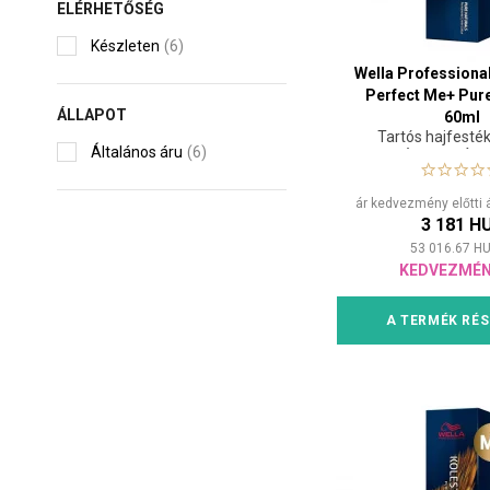
ELÉRHETŐSÉG
Készleten
(6)
Wella Professiona
Perfect Me+ Pure
ÁLLAPOT
60ml
Tartós hajfesté
Általános áru
(6)
természetes árny
ár kedvezmény előtti 
3 181 H
53 016.67
HU
KEDVEZMÉN
A TERMÉK RÉS