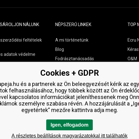
ÁSÁROLJON NÁLUNK
NÉPSZERŰ LINKEK
TOP 
 szerződési feltételek
A mi történetünk
Ecru 
Blog
Kéras
s adatok védelme
Fodrásztanácsadás
O&M
s szállítási áttekintés
Kapcsolat
Paul M
Cookies + GDPR
aküldése
Ingyenes minták
Wella
peja.hu és a partnerek az Ön beleegyezését kérik az eg
Zenz 
tok felhasználásához, hogy többek között az Ön érdeklő
ével kapcsolatos információkat jeleníthessenek meg Önn
klámok személyre szabása révén. A hozzájárulását a „Ig
egyetértek” mezőre kattintva adja meg.
Igen, elfogadom
A részletes beállítások magyarázatokkal itt találhatók