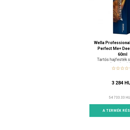
Wella Professiona
Perfect Me+ De
60ml
Tartós hajfesték 
árnyalatok
3 284 H
54 733.33
HU
A TERMÉK RÉS