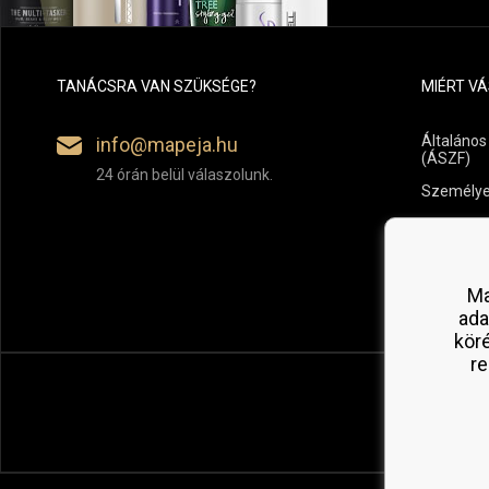
TANÁCSRA VAN SZÜKSÉGE?
MIÉRT V
Általános
info@mapeja.hu
(ÁSZF)
24 órán belül válaszolunk.
Személye
Fizetési é
Áru vissz
Ma
ada
kör
re