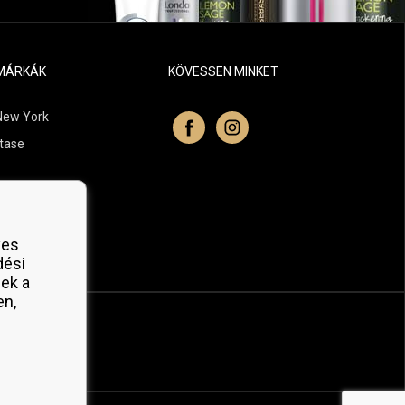
MÁRKÁK
KÖVESSEN MINKET
New York
tase
itchell
 Professionals
yes
Organic
dési
ek a
en,