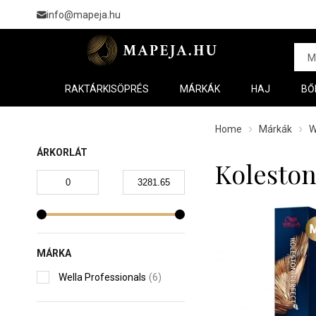
info@mapeja.hu
RAKTÁRKISÖPRÉS
MÁRKÁK
HAJ
BŐ
Home
Márkák
W
ÁRKORLÁT
Koleston
MÁRKA
Wella Professionals
(6)