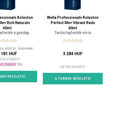
essionals Koleston
Wella Professionals Koleston
Me+ Rich Naturals
Perfect Me+ Vibrant Reds
60ml
60ml
ajfesték a gazdag
Tartós hajfesték vörös
tes árnyalatokért
árnyalatokhoz
y előtti ár:
3 221 HUF
 181 HUF
3 284 HUF
016.67
HUF
/
1
l
VEZMÉNY 1%
54 733.33
HUF
/
1
l
MÉK RÉSZLETEI
A TERMÉK RÉSZLETEI