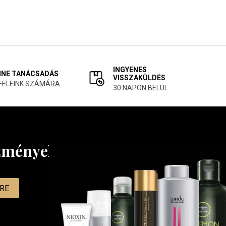
INGYENES
INE TANÁCSADÁS
VISSZAKÜLDÉS
FELEINK SZÁMÁRA
30 NAPON BELÜL
ezményekről
MRE