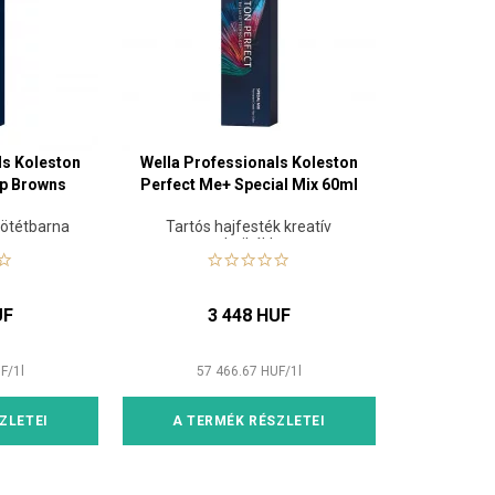
ls Koleston
Wella Professionals Koleston
ep Browns
Perfect Me+ Special Mix 60ml
sötétbarna
Tartós hajfesték kreatív
hoz
technikákhoz
UF
3 448 HUF
F
/
1
l
57 466.67
HUF
/
1
l
ZLETEI
A TERMÉK RÉSZLETEI