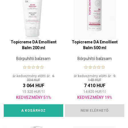
Topicreme DA Emollient
Topicreme DA Emollient
Balm 200 ml
Balm 500 ml
Bőrpuhító balzsam
Bőrpuhító balzsam
ár kedvezmény előtti ár:
6
ár kedvezmény előtti ár:
9
304 HUF
148 HUF
3 064 HUF
7 410 HUF
15 320
HUF
/
1
l
14 820
HUF
/
1
l
KEDVEZMÉNY 51%
KEDVEZMÉNY 19%
A KOSÁRHOZ
NEM ELÉRHETŐ