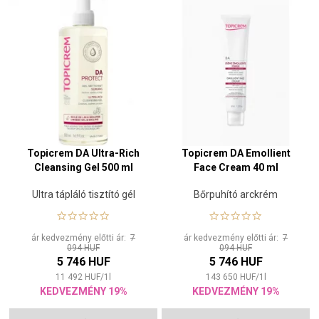
Topicrem DA Ultra-Rich
Topicrem DA Emollient
Cleansing Gel 500 ml
Face Cream 40 ml
Ultra tápláló tisztító gél
Bőrpuhító arckrém
ár kedvezmény előtti ár:
7
ár kedvezmény előtti ár:
7
094 HUF
094 HUF
5 746 HUF
5 746 HUF
11 492
HUF
/
1
l
143 650
HUF
/
1
l
KEDVEZMÉNY 19%
KEDVEZMÉNY 19%