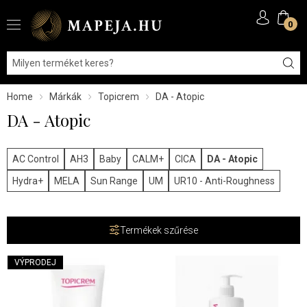
0
Home
Márkák
Topicrem
DA - Atopic
DA - Atopic
AC Control
AH3
Baby
CALM+
CICA
DA - Atopic
Hydra+
MELA
Sun Range
UM
UR10 - Anti-Roughness
Termékek szűrése
VÝPRODEJ