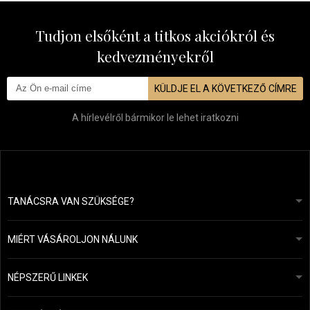
Tudjon elsőként a titkos akciókról és
kedvezményekről
KÜLDJE EL A KÖVETKEZŐ CÍMRE
A hírlevélről bármikor le lehet iratkozni
TANÁCSRA VAN SZÜKSÉGE?
info@mapeja.hu
Általános szerződési feltételek (ÁSZF)
24 órán belül válaszolunk.
MIÉRT VÁSÁROLJON NÁLUNK
Személyes adatok védelme
A mi történetünk
Fizetési és szállítási áttekintés
Blog
Ecru New York
NÉPSZERŰ LINKEK
Áru visszaküldése
Fodrásztanácsadás
Kérastase
Kapcsolat