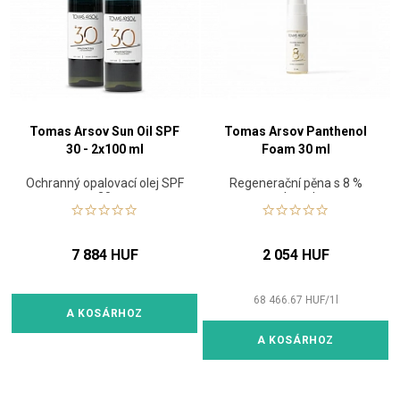
Tomas Arsov Sun Oil SPF
Tomas Arsov Panthenol
30 - 2x100 ml
Foam 30 ml
Ochranný opalovací olej SPF
Regenerační pěna s 8 %
30
panthenolem
7 884 HUF
2 054 HUF
68 466.67
HUF
/
1
l
A KOSÁRHOZ
A KOSÁRHOZ