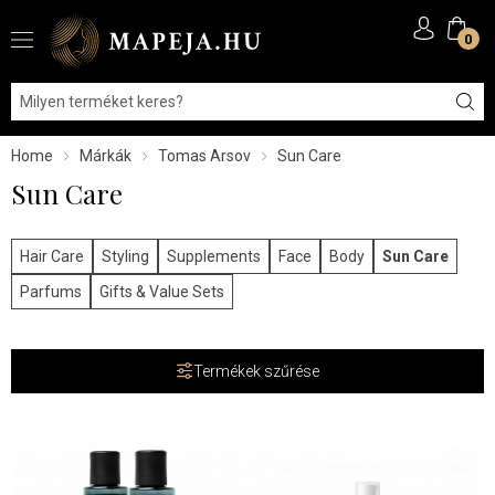
0
Home
Márkák
Tomas Arsov
Sun Care
Sun Care
Hair Care
Styling
Supplements
Face
Body
Sun Care
Parfums
Gifts & Value Sets
Termékek szűrése