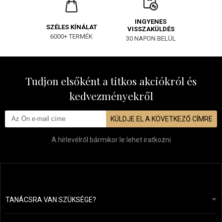
INGYENES
SZÉLES KÍNÁLAT
VISSZAKÜLDÉS
6000+ TERMÉK
30 NAPON BELÜL
Tudjon elsőként a titkos akciókról és
kedvezményekről
KÜLDJE EL A KÖVETKEZŐ CÍMRE
A hírlevélről bármikor le lehet iratkozni
TANÁCSRA VAN SZÜKSÉGE?
info@mapeja.hu
Általános szerződési feltételek (ÁSZF)
24 órán belül válaszolunk.