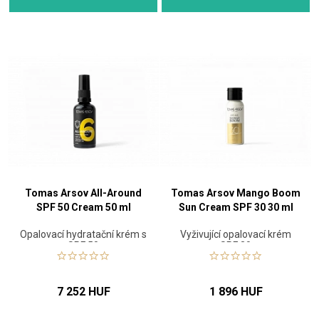
Tomas Arsov All-Around
Tomas Arsov Mango Boom
SPF 50 Cream 50 ml
Sun Cream SPF 30 30 ml
Opalovací hydratační krém s
Vyživující opalovací krém
SPF 50
SPF 30
7 252 HUF
1 896 HUF