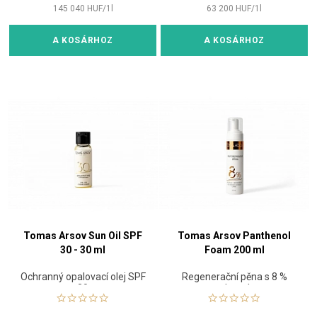
145 040
HUF
/
1
l
63 200
HUF
/
1
l
A KOSÁRHOZ
A KOSÁRHOZ
Tomas Arsov Sun Oil SPF
Tomas Arsov Panthenol
30 - 30 ml
Foam 200 ml
Ochranný opalovací olej SPF
Regenerační pěna s 8 %
30
panthenolem