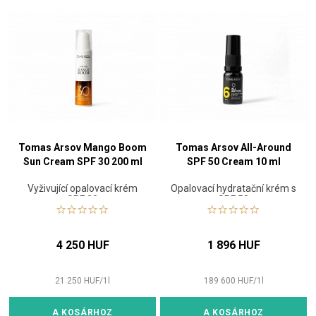
Tomas Arsov Mango Boom
Tomas Arsov All-Around
Sun Cream SPF 30 200 ml
SPF 50 Cream 10 ml
Vyživující opalovací krém
Opalovací hydratační krém s
SPF 30
SPF 50
4 250 HUF
1 896 HUF
21 250
HUF
/
1
l
189 600
HUF
/
1
l
A KOSÁRHOZ
A KOSÁRHOZ