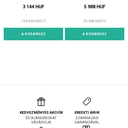
3 144 HUF
5 988 HUF
104 800
HUF
/
1
l
29 940
HUF
/
1
l
A KOSÁRHOZ
A KOSÁRHOZ
EREDETI ÁRUK
KEDVEZMÉNYES AKCIÓK
SZÁRMAZÁSI
ÉS AJÁNDÉKOKAT
GARANCIÁVAL
VÁSÁROLNI