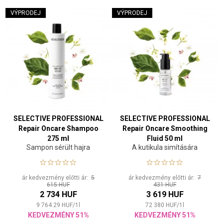
VÝPRODEJ
VÝPRODEJ
SELECTIVE PROFESSIONAL
SELECTIVE PROFESSIONAL
Repair Oncare Shampoo
Repair Oncare Smoothing
275 ml
Fluid 50 ml
Sampon sérült hajra
A kutikula simítására
ár kedvezmény előtti ár:
5
ár kedvezmény előtti ár:
7
615 HUF
431 HUF
2 734 HUF
3 619 HUF
9 764.29
HUF
/
1
l
72 380
HUF
/
1
l
KEDVEZMÉNY 51%
KEDVEZMÉNY 51%