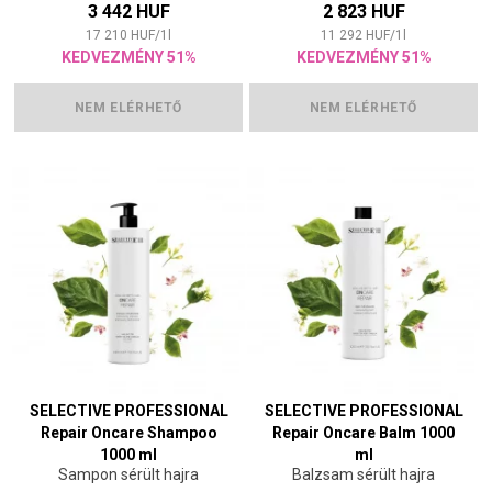
3 442 HUF
2 823 HUF
17 210
HUF
/
1
l
11 292
HUF
/
1
l
KEDVEZMÉNY 51%
KEDVEZMÉNY 51%
NEM ELÉRHETŐ
NEM ELÉRHETŐ
SELECTIVE PROFESSIONAL
SELECTIVE PROFESSIONAL
Repair Oncare Shampoo
Repair Oncare Balm 1000
1000 ml
ml
Sampon sérült hajra
Balzsam sérült hajra