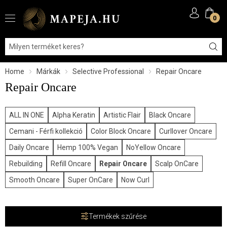
0
Home
Márkák
Selective Professional
Repair Oncare
Repair Oncare
ALL IN ONE
Alpha Keratin
Artistic Flair
Black Oncare
Cemani - Férfi kollekció
Color Block Oncare
Curllover Oncare
Daily Oncare
Hemp 100% Vegan
NoYellow Oncare
Rebuilding
Refill Oncare
Repair Oncare
Scalp OnCare
Smooth Oncare
Super OnCare
Now Curl
Termékek szűrése