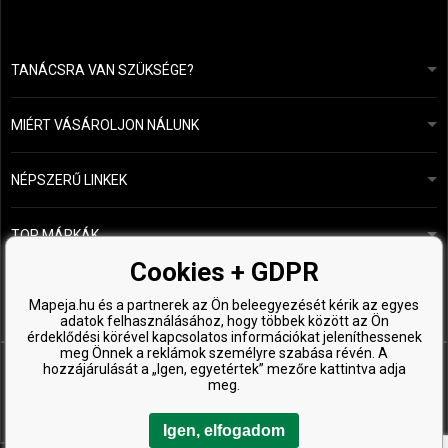
TANÁCSRA VAN SZÜKSÉGE?
info@mapeja.hu
Általános szerződési feltételek (ÁSZF)
24 órán belül válaszolunk.
MIÉRT VÁSÁROLJON NÁLUNK
Személyes adatok védelme
A mi történetünk
Fizetési és szállítási áttekintés
Blog
Ecru New York
NÉPSZERŰ LINKEK
Áru visszaküldése
Fodrásztanácsadás
Kérastase
Kapcsolat
TOP MÁRKÁK
O&M
Ingyenes minták
Paul Mitchell
Cookies + GDPR
Wella Professionals
Mapeja.hu és a partnerek az Ön beleegyezését kérik az egyes
adatok felhasználásához, hogy többek között az Ön
Zenz Organic
érdeklődési körével kapcsolatos információkat jeleníthessenek
meg Önnek a reklámok személyre szabása révén. A
hozzájárulását a „Igen, egyetértek” mezőre kattintva adja
meg.
Igen, elfogadom