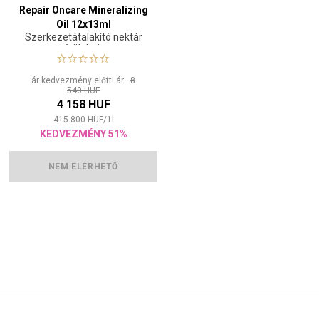
Repair Oncare Mineralizing
Oil 12x13ml
Szerkezetátalakító nektár
sérült hajra
ár kedvezmény előtti ár:
8
540 HUF
4 158 HUF
415 800
HUF
/
1
l
KEDVEZMÉNY 51%
NEM ELÉRHETŐ