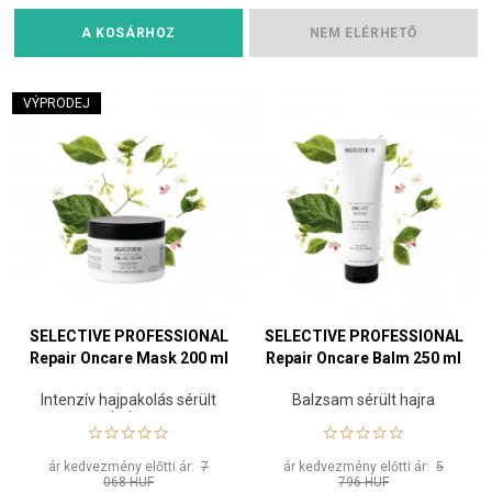
A KOSÁRHOZ
NEM ELÉRHETŐ
VÝPRODEJ
SELECTIVE PROFESSIONAL
SELECTIVE PROFESSIONAL
Repair Oncare Mask 200 ml
Repair Oncare Balm 250 ml
Intenzív hajpakolás sérült
Balzsam sérült hajra
hajra
ár kedvezmény előtti ár:
7
ár kedvezmény előtti ár:
5
068 HUF
796 HUF