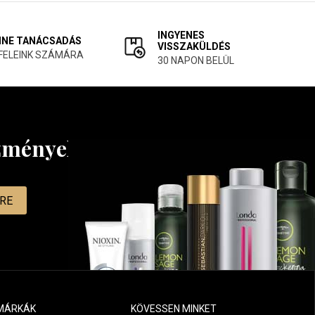
INGYENES
INE TANÁCSADÁS
VISSZAKÜLDÉS
FELEINK SZÁMÁRA
30 NAPON BELÜL
ezményekről
MRE
MÁRKÁK
KÖVESSEN MINKET