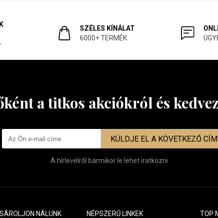
K
SZÉLES KÍNÁLAT
ONL
6000+ TERMÉK
ÜGY
L
őként a titkos akciókról és kedv
KÜLDJE EL A KÖVETKEZŐ CÍ
A hírlevélről bármikor le lehet iratkozni
ÁSÁROLJON NÁLUNK
NÉPSZERŰ LINKEK
TOP 