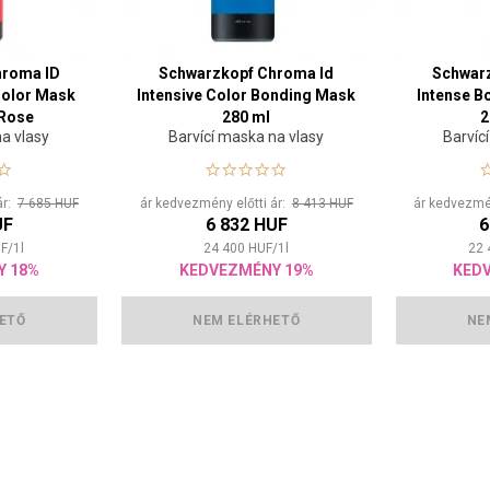
hroma ID
Schwarzkopf Chroma Id
Schwar
Color Mask
Intensive Color Bonding Mask
Intense B
 Rose
280 ml
2
na vlasy
Barvící maska na vlasy
Barvíc
ár:
7 685 HUF
ár kedvezmény előtti ár:
8 413 HUF
ár kedvezmén
UF
6 832 HUF
6
F
/
1
l
24 400
HUF
/
1
l
22 
Y 18%
KEDVEZMÉNY 19%
KED
ETŐ
NEM ELÉRHETŐ
NE