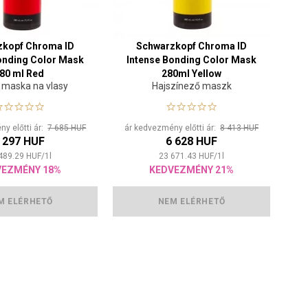
zkopf Chroma ID
Schwarzkopf Chroma ID
onding Color Mask
Intense Bonding Color Mask
80 ml Red
280ml Yellow
í maska na vlasy
Hajszínező maszk
y előtti ár:
7 685 HUF
ár kedvezmény előtti ár:
8 413 HUF
 297 HUF
6 628 HUF
489.29
HUF
/
1
l
23 671.43
HUF
/
1
l
VEZMÉNY 18%
KEDVEZMÉNY 21%
M ELÉRHETŐ
NEM ELÉRHETŐ