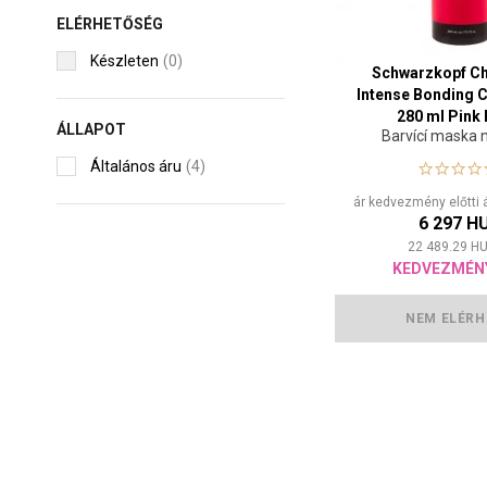
ELÉRHETŐSÉG
Készleten
(0)
Schwarzkopf C
Intense Bonding 
280 ml Pink
ÁLLAPOT
Barvící maska 
Általános áru
(4)
ár kedvezmény előtti 
6 297 H
22 489.29
HU
KEDVEZMÉN
NEM ELÉRH