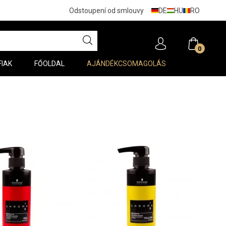
DE
HU
RO
Odstoupení od smlouvy
0
FIAK
FŐOLDAL
AJÁNDÉKCSOMAGOLÁS