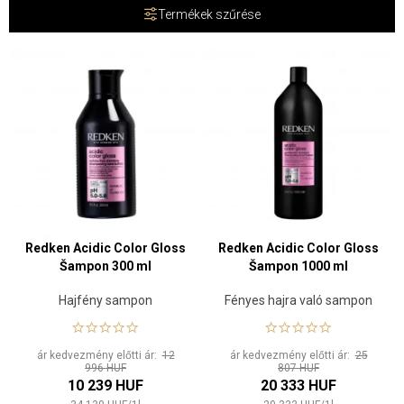
Termékek szűrése
Redken Acidic Color Gloss
Redken Acidic Color Gloss
Šampon 300 ml
Šampon 1000 ml
Hajfény sampon
Fényes hajra való sampon
ár kedvezmény előtti ár:
12
ár kedvezmény előtti ár:
25
996 HUF
807 HUF
10 239 HUF
20 333 HUF