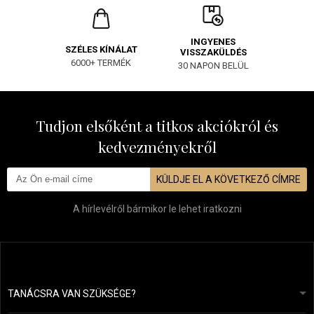
INGYENES
SZÉLES KÍNÁLAT
VISSZAKÜLDÉS
6000+ TERMÉK
30 NAPON BELÜL
Tudjon elsőként a titkos akciókról és
kedvezményekről
KÜLDJE EL A KÖVETKEZŐ CÍMRE
A hírlevélről bármikor le lehet iratkozni
TANÁCSRA VAN SZÜKSÉGE?
info@mapeja.hu
Általános szerződési feltételek (ÁSZF)