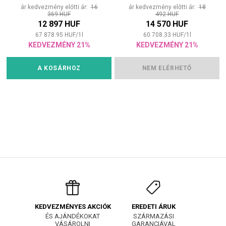
ár kedvezmény előtti ár:
16
ár kedvezmény előtti ár:
18
369 HUF
492 HUF
12 897 HUF
14 570 HUF
67 878.95
HUF
/
1
l
60 708.33
HUF
/
1
l
KEDVEZMÉNY 21%
KEDVEZMÉNY 21%
A KOSÁRHOZ
NEM ELÉRHETŐ
EREDETI ÁRUK
KEDVEZMÉNYES AKCIÓK
SZÁRMAZÁSI
ÉS AJÁNDÉKOKAT
GARANCIÁVAL
VÁSÁROLNI