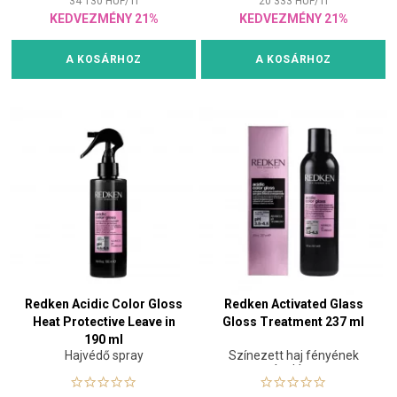
34 130
HUF
/
1
l
20 333
HUF
/
1
l
KEDVEZMÉNY 21%
KEDVEZMÉNY 21%
A KOSÁRHOZ
A KOSÁRHOZ
Redken Acidic Color Gloss
Redken Activated Glass
Heat Protective Leave in
Gloss Treatment 237 ml
190 ml
Hajvédő spray
Színezett haj fényének
ápolása