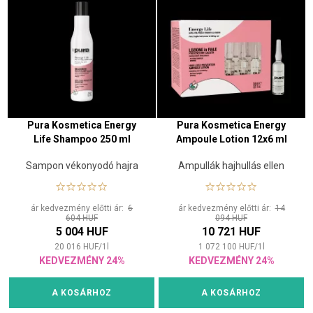
Pura Kosmetica Energy
Pura Kosmetica Energy
Life Shampoo 250 ml
Ampoule Lotion 12x6 ml
Sampon vékonyodó hajra
Ampullák hajhullás ellen
ár kedvezmény előtti ár:
6
ár kedvezmény előtti ár:
14
604 HUF
094 HUF
5 004 HUF
10 721 HUF
20 016
HUF
/
1
l
1 072 100
HUF
/
1
l
KEDVEZMÉNY 24%
KEDVEZMÉNY 24%
A KOSÁRHOZ
A KOSÁRHOZ