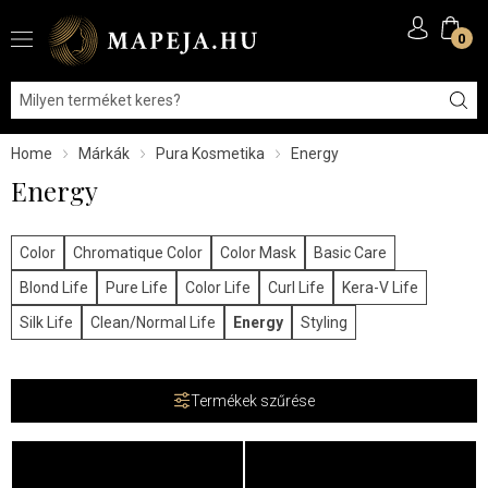
0
Home
Márkák
Pura Kosmetika
Energy
Energy
Color
Chromatique Color
Color Mask
Basic Care
Blond Life
Pure Life
Color Life
Curl Life
Kera-V Life
Silk Life
Clean/Normal Life
Energy
Styling
Termékek szűrése