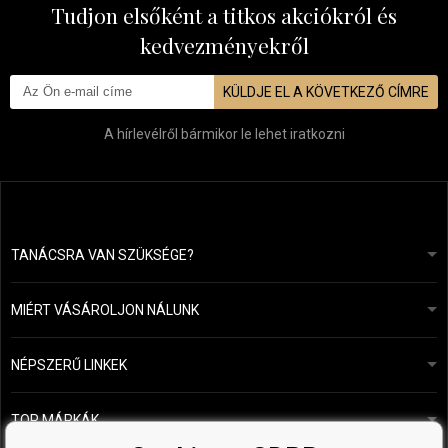
Tudjon elsőként a titkos akciókról és
kedvezményekről
KÜLDJE EL A KÖVETKEZŐ CÍMRE
A hírlevélről bármikor le lehet iratkozni
TANÁCSRA VAN SZÜKSÉGE?
info@mapeja.hu
Általános szerződési feltételek (ÁSZF)
24 órán belül válaszolunk.
MIÉRT VÁSÁROLJON NÁLUNK
Személyes adatok védelme
A mi történetünk
Fizetési és szállítási áttekintés
Blog
Ecru New York
NÉPSZERŰ LINKEK
Áru visszaküldése
Fodrásztanácsadás
Kérastase
Kapcsolat
TOP MÁRKÁK
O&M
Ingyenes minták