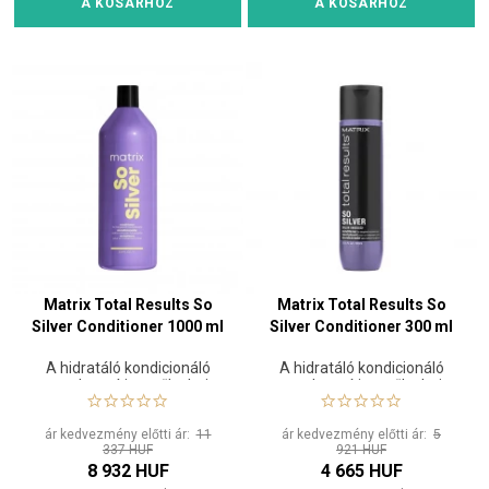
A KOSÁRHOZ
A KOSÁRHOZ
Matrix Total Results So
Matrix Total Results So
Silver Conditioner 1000 ml
Silver Conditioner 300 ml
A hidratáló kondicionáló
A hidratáló kondicionáló
semlegesíti a szőke haj
semlegesíti a szőke haj
sárga tónusait
sárga tónusait
ár kedvezmény előtti ár:
11
ár kedvezmény előtti ár:
5
337 HUF
921 HUF
8 932 HUF
4 665 HUF