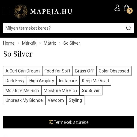
0
Home
Márkák
Mátrix
So Silver
So Silver
A Curl Can Dream
Food for Soft
Brass Off
Color Obsessed
Dark Envy
High Amplify
Instacure
Keep Me Vivid
Moisture Me Rich
Moisture Me Rich
So Silver
Unbreak My Blonde
Vavoom
Styling
Termékek szűrése