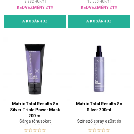
8 932
HUF
/
1
l
15 550
HUF
/
1
l
KEDVEZMÉNY 21%
KEDVEZMÉNY 21%
A KOSÁRHOZ
A KOSÁRHOZ
Matrix Total Results So
Matrix Total Results So
Silver Triple Power Mask
Silver 200ml
200 ml
Sárga tónusokat
Színező spray ezüst és
semlegesítő maszk
szőke hajra