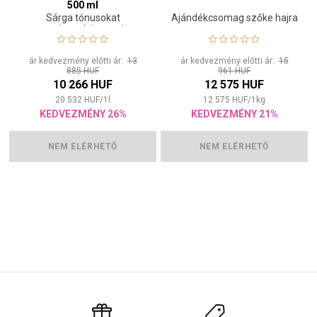
500 ml
Sárga tónusokat
Ajándékcsomag szőke hajra
semlegesítő maszk
ár kedvezmény előtti ár:
13
ár kedvezmény előtti ár:
15
885 HUF
961 HUF
10 266 HUF
12 575 HUF
20 532
HUF
/
1
l
12 575
HUF
/
1
kg
KEDVEZMÉNY 26%
KEDVEZMÉNY 21%
NEM ELÉRHETŐ
NEM ELÉRHETŐ