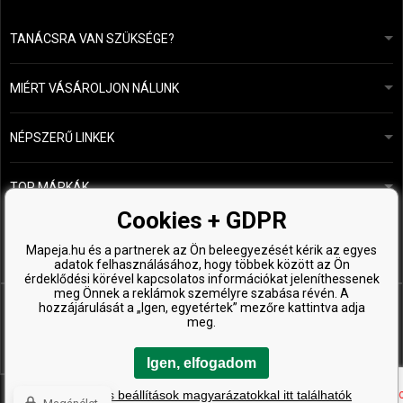
TANÁCSRA VAN SZÜKSÉGE?
info@mapeja.hu
Általános szerződési feltételek (ÁSZF)
24 órán belül válaszolunk.
MIÉRT VÁSÁROLJON NÁLUNK
Személyes adatok védelme
A mi történetünk
Fizetési és szállítási áttekintés
Blog
Ecru New York
NÉPSZERŰ LINKEK
Áru visszaküldése
Fodrásztanácsadás
Kérastase
Kapcsolat
TOP MÁRKÁK
O&M
Ingyenes minták
Paul Mitchell
Cookies + GDPR
Wella Professionals
Mapeja.hu és a partnerek az Ön beleegyezését kérik az egyes
adatok felhasználásához, hogy többek között az Ön
Zenz Organic
érdeklődési körével kapcsolatos információkat jeleníthessenek
meg Önnek a reklámok személyre szabása révén. A
hozzájárulását a „Igen, egyetértek” mezőre kattintva adja
meg.
Igen, elfogadom
Copyright © 2026 ProHealthyHair.cz, Minden jog fenntartva
A részletes beállítások magyarázatokkal itt találhatók