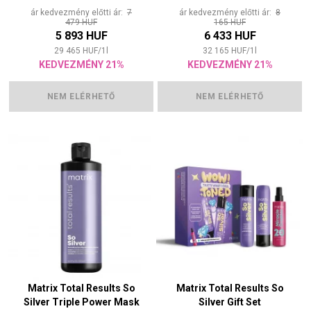
ár kedvezmény előtti ár:
7
ár kedvezmény előtti ár:
8
479 HUF
165 HUF
5 893 HUF
6 433 HUF
29 465
HUF
/
1
l
32 165
HUF
/
1
l
KEDVEZMÉNY 21%
KEDVEZMÉNY 21%
NEM ELÉRHETŐ
NEM ELÉRHETŐ
Matrix Total Results So
Matrix Total Results So
Silver Triple Power Mask
Silver Gift Set