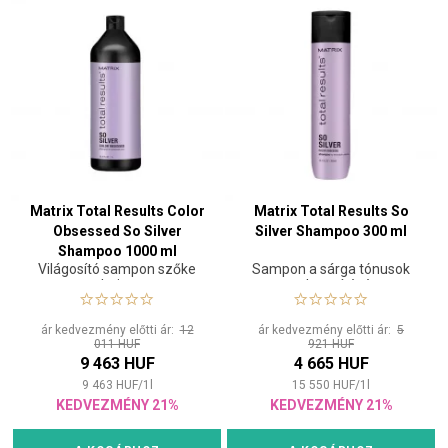
Matrix Total Results Color
Matrix Total Results So
Obsessed So Silver
Silver Shampoo 300 ml
Shampoo 1000 ml
Világosító sampon szőke
Sampon a sárga tónusok
hajra
semlegesítésére
ár kedvezmény előtti ár:
12
ár kedvezmény előtti ár:
5
011 HUF
921 HUF
9 463 HUF
4 665 HUF
9 463
HUF
/
1
l
15 550
HUF
/
1
l
KEDVEZMÉNY 21%
KEDVEZMÉNY 21%