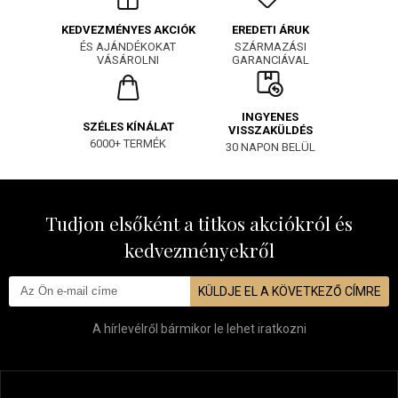
EREDETI ÁRUK
KEDVEZMÉNYES AKCIÓK
SZÁRMAZÁSI
ÉS AJÁNDÉKOKAT
GARANCIÁVAL
VÁSÁROLNI
INGYENES
SZÉLES KÍNÁLAT
VISSZAKÜLDÉS
6000+ TERMÉK
30 NAPON BELÜL
Tudjon elsőként a titkos akciókról és
kedvezményekről
KÜLDJE EL A KÖVETKEZŐ CÍMRE
A hírlevélről bármikor le lehet iratkozni