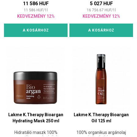
11 586 HUF
5 027 HUF
11 586
HUF
/
1
l
16 756.67
HUF
/
1
l
KEDVEZMÉNY 12%
KEDVEZMÉNY 12%
A KOSÁRHOZ
A KOSÁRHOZ
Lakme K.Therapy Bioargan
Lakme K.Therapy Bioargan
Hydrating Mask 250 ml
Oil 125 ml
Hidratáló maszk 100%
100% organikus argánolaj