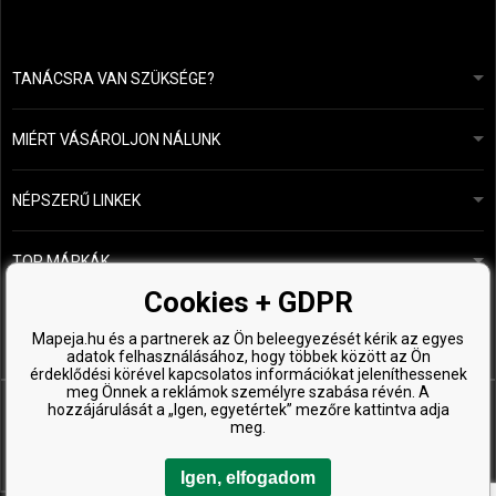
TANÁCSRA VAN SZÜKSÉGE?
info@mapeja.hu
Általános szerződési feltételek (ÁSZF)
24 órán belül válaszolunk.
MIÉRT VÁSÁROLJON NÁLUNK
Személyes adatok védelme
A mi történetünk
Fizetési és szállítási áttekintés
Blog
Ecru New York
NÉPSZERŰ LINKEK
Áru visszaküldése
Fodrásztanácsadás
Kérastase
Kapcsolat
TOP MÁRKÁK
O&M
Ingyenes minták
Paul Mitchell
Cookies + GDPR
Wella Professionals
Mapeja.hu és a partnerek az Ön beleegyezését kérik az egyes
adatok felhasználásához, hogy többek között az Ön
Zenz Organic
érdeklődési körével kapcsolatos információkat jeleníthessenek
meg Önnek a reklámok személyre szabása révén. A
hozzájárulását a „Igen, egyetértek” mezőre kattintva adja
meg.
Igen, elfogadom