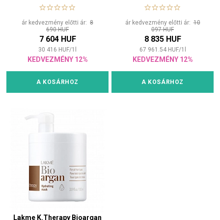
organikus argánolajjal
minden hajtípusra
ár kedvezmény előtti ár:
8
ár kedvezmény előtti ár:
10
690 HUF
097 HUF
7 604 HUF
8 835 HUF
30 416
HUF
/
1
l
67 961.54
HUF
/
1
l
KEDVEZMÉNY 12%
KEDVEZMÉNY 12%
A KOSÁRHOZ
A KOSÁRHOZ
Lakme K.Therapy Bioargan