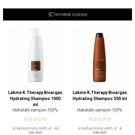
Termékek szűrése
Lakme K.Therapy Bioargan
Lakme K.Therapy Bioargan
Hydrating Shampoo 1000
Hydrating Shampoo 300 ml
ml
Hidratáló sampon 100%
Hidratáló sampon 100%
organikus argánolajjal
organikus argánolajjal
ár kedvezmény előtti ár:
13
ár kedvezmény előtti ár:
5
241 HUF
745 HUF