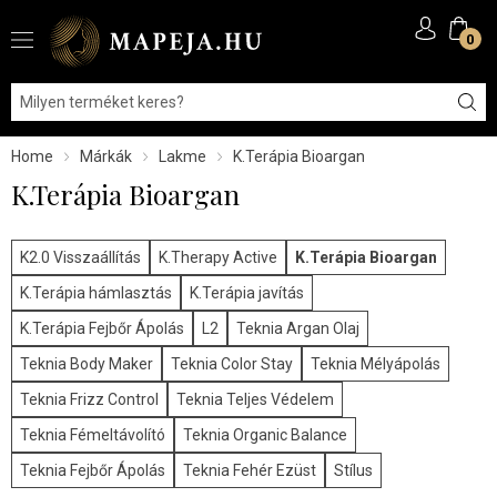
0
Home
Márkák
Lakme
K.Terápia Bioargan
K.Terápia Bioargan
K2.0 Visszaállítás
K.Therapy Active
K.Terápia Bioargan
K.Terápia hámlasztás
K.Terápia javítás
K.Terápia Fejbőr Ápolás
L2
Teknia Argan Olaj
Teknia Body Maker
Teknia Color Stay
Teknia Mélyápolás
Teknia Frizz Control
Teknia Teljes Védelem
Teknia Fémeltávolító
Teknia Organic Balance
Teknia Fejbőr Ápolás
Teknia Fehér Ezüst
Stílus