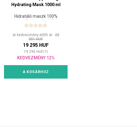
Hydrating Mask 1000 ml
Hidratáló maszk 100%
organikus argánolajjal
ár kedvezmény előtti ár:
22
051 HUF
19 295 HUF
19 295
HUF
/
1
l
KEDVEZMÉNY 12%
A KOSÁRHOZ