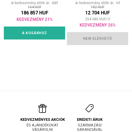
ár kedvezmény előtti ár:
237
ár kedvezmény előtti ár:
17
164 HUF
182 HUF
186 857 HUF
12 704 HUF
KEDVEZMÉNY 21%
254 080
HUF
/
1
l
KEDVEZMÉNY 26%
A KOSÁRHOZ
NEM ELÉRHETŐ
EREDETI ÁRUK
KEDVEZMÉNYES AKCIÓK
SZÁRMAZÁSI
ÉS AJÁNDÉKOKAT
GARANCIÁVAL
VÁSÁROLNI