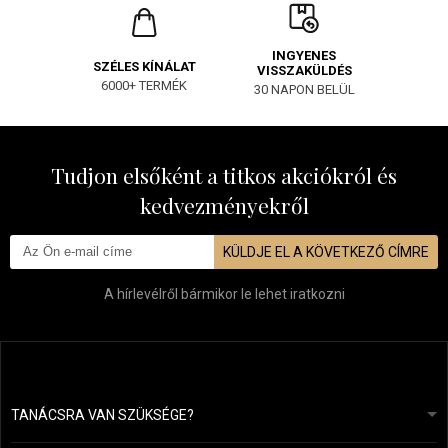
INGYENES
SZÉLES KÍNÁLAT
VISSZAKÜLDÉS
6000+ TERMÉK
30 NAPON BELÜL
Tudjon elsőként a titkos akciókról és
kedvezményekről
KÜLDJE EL A KÖVETKEZŐ CÍMRE
A hírlevélről bármikor le lehet iratkozni
TANÁCSRA VAN SZÜKSÉGE?
info@mapeja.hu
Általános szerződési feltételek (ÁSZF)
24 órán belül válaszolunk.