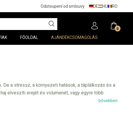
DE
HU
RO
Odstoupení od smlouvy
0
FIAK
FŐOLDAL
AJÁNDÉKCSOMAGOLÁS
. De a stressz, a környezeti hatások, a táplálkozás és a
haj elveszíti erejét és volumenét, vagy egyre több
eggyorsabban. Csak így állíthatja meg a hajhullást és
bővebben
z okból kifolyólag a L'Oréal Professionnel Paris
temoxydin (5%) és a neoheszperidin stimuláló hatásúak,