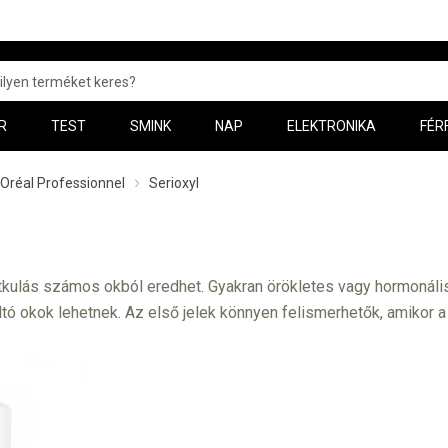
R
TEST
SMINK
NAP
ELEKTRONIKA
FÉR
’Oréal Professionnel
Serioxyl
ritkulás számos okból eredhet. Gyakran örökletes vagy hormonális
tó okok lehetnek. Az első jelek könnyen felismerhetők, amikor a 
en. Ne várjon túl sokáig, és küzdjön a hajhullás ellen a lehető l
glévő hajszálakat, hogy megakadályozza a további hajhullást.
 L'Oréal Professionnel Paris
Serioxyl
termékcsaládja. És ebből a
l
termékcsaládot, amely a hajhullás és hajritkulás ellen hat. A s