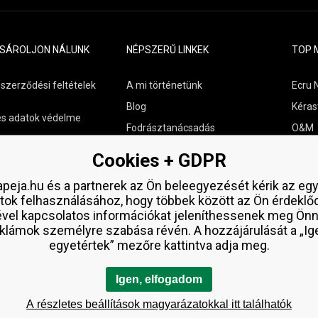
ÁSÁROLJON NÁLUNK
NÉPSZERŰ LINKEK
TOP 
 szerződési feltételek
A mi történetünk
Ecru 
Blog
Kéras
s adatok védelme
Fodrásztanácsadás
O&M
s szállítási áttekintés
Kapcsolat
Paul M
Cookies + GDPR
aküldése
Ingyenes minták
Wella
peja.hu és a partnerek az Ön beleegyezését kérik az eg
Zenz 
tok felhasználásához, hogy többek között az Ön érdeklő
ével kapcsolatos információkat jeleníthessenek meg Önn
klámok személyre szabása révén. A hozzájárulását a „Ig
egyetértek” mezőre kattintva adja meg.
Igen, elfogadom
A részletes beállítások magyarázatokkal itt találhatók