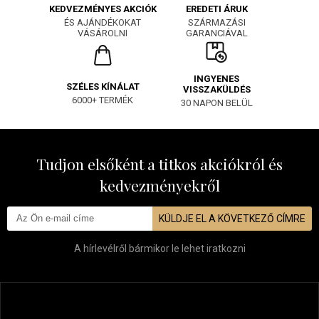
EREDETI ÁRUK
KEDVEZMÉNYES AKCIÓK
SZÁRMAZÁSI
ÉS AJÁNDÉKOKAT
GARANCIÁVAL
VÁSÁROLNI
INGYENES
SZÉLES KÍNÁLAT
VISSZAKÜLDÉS
6000+ TERMÉK
30 NAPON BELÜL
Tudjon elsőként a titkos akciókról és
kedvezményekről
KÜLDJE EL A KÖVETKEZŐ CÍMRE
A hírlevélről bármikor le lehet iratkozni