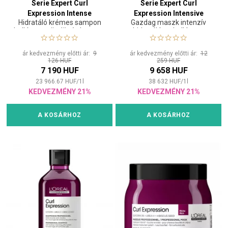
Serie Expert Curl
Serie Expert Curl
Expression Intense
Expression Intensive
Hidratáló krémes sampon
Gazdag maszk intenzív
Moisturizing Cleansing
Moisturizer Mask Rich 250
hullámos, göndör és kreppes
hidratálásra hullámos,
Cream Shampoo 300 ml
ml
hajra
göndör és kreppes hajra
ár kedvezmény előtti ár:
9
ár kedvezmény előtti ár:
12
126 HUF
259 HUF
7 190 HUF
9 658 HUF
23 966.67
HUF
/
1
l
38 632
HUF
/
1
l
KEDVEZMÉNY 21%
KEDVEZMÉNY 21%
A KOSÁRHOZ
A KOSÁRHOZ