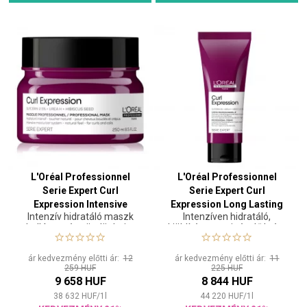
L'Oréal Professionnel
L'Oréal Professionnel
Serie Expert Curl
Serie Expert Curl
Expression Intensive
Expression Long Lasting
Intenzív hidratáló maszk
Intenzíven hidratáló,
Moisturizer Mask 250 ml
Intensive Leave-In
hullámos és göndör hajra
kiöblítést nem igénylő krém
Moisturizer 200 ml
hullámos, göndör és
szöszös hajra
ár kedvezmény előtti ár:
12
ár kedvezmény előtti ár:
11
259 HUF
225 HUF
9 658 HUF
8 844 HUF
38 632
HUF
/
1
l
44 220
HUF
/
1
l