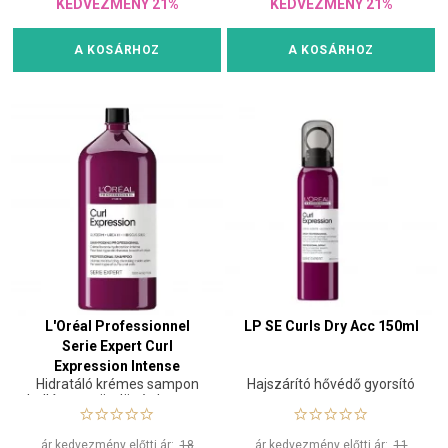
KEDVEZMÉNY 21%
KEDVEZMÉNY 21%
A KOSÁRHOZ
A KOSÁRHOZ
L'Oréal Professionnel
LP SE Curls Dry Acc 150ml
Serie Expert Curl
Expression Intense
Hidratáló krémes sampon
Hajszárító hővédő gyorsító
Moisturizing Cleansing
hullámos, göndör és kreppes
Cream Shampoo 1500ml
hajra
ár kedvezmény előtti ár:
18
ár kedvezmény előtti ár:
11