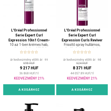
L'Oréal Professionnel
L'Oréal Professionnel
Serie Expert Curl
Serie Expert Curl
Expression 10in1 Cream-
Expression Curls Reviver
10 az 1-ben krémes hab,
Frissítő spray hullámos,
in-Mousse 250 ml
Leave-In 190 ml
amely nem igényel öblítést,
göndör és kreppes hajra
hullámos, göndör és göndör
hajra
ár kedvezmény előtti ár:
11
ár kedvezmény előtti ár:
10
698 HUF
624 HUF
9 217 HUF
8 371 HUF
36 868
HUF
/
1
l
44 057.89
HUF
/
1
l
KEDVEZMÉNY 21%
KEDVEZMÉNY 21%
A KOSÁRHOZ
A KOSÁRHOZ