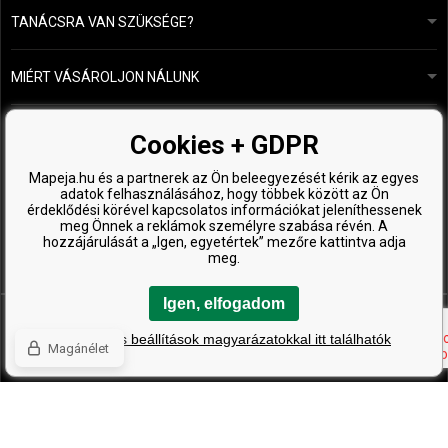
TANÁCSRA VAN SZÜKSÉGE?
info@mapeja.hu
Általános szerződési feltételek (ÁSZF)
24 órán belül válaszolunk.
MIÉRT VÁSÁROLJON NÁLUNK
Személyes adatok védelme
A mi történetünk
Fizetési és szállítási áttekintés
Blog
Ecru New York
NÉPSZERŰ LINKEK
Áru visszaküldése
Cookies + GDPR
Fodrásztanácsadás
Kérastase
Kapcsolat
Mapeja.hu és a partnerek az Ön beleegyezését kérik az egyes
TOP MÁRKÁK
O&M
adatok felhasználásához, hogy többek között az Ön
Ingyenes minták
érdeklődési körével kapcsolatos információkat jeleníthessenek
Paul Mitchell
meg Önnek a reklámok személyre szabása révén. A
hozzájárulását a „Igen, egyetértek” mezőre kattintva adja
Wella Professionals
meg.
Zenz Organic
Igen, elfogadom
A részletes beállítások magyarázatokkal itt találhatók
Magánélet
Copyright © 2026 ProHealthyHair.cz, Minden jog fenntartva
Ecommerce solutions
BINARGON.cz