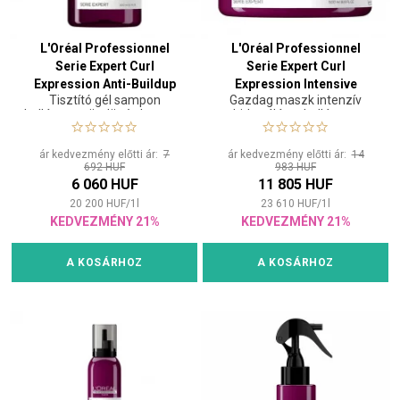
L'Oréal Professionnel
L'Oréal Professionnel
Serie Expert Curl
Serie Expert Curl
Expression Anti-Buildup
Expression Intensive
Tisztító gél sampon
Gazdag maszk intenzív
Cleansing Jelly 300 ml
Moisturizer Mask Rich 500
hullámos, göndör és kreppes
hidratálásra hullámos,
ml
hajra
göndör és kreppes hajra
ár kedvezmény előtti ár:
7
ár kedvezmény előtti ár:
14
692 HUF
983 HUF
6 060 HUF
11 805 HUF
20 200
HUF
/
1
l
23 610
HUF
/
1
l
KEDVEZMÉNY 21%
KEDVEZMÉNY 21%
A KOSÁRHOZ
A KOSÁRHOZ