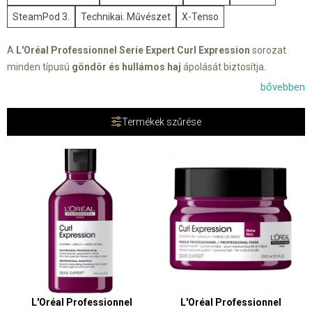
SteamPod 3.
Technikai. Művészet
X-Tenso
A
L'Oréal Professionnel Serie Expert Curl Expression
sorozat
minden típusú
göndör és hullámos haj
ápolását biztosítja.
bővebben
A termékek
hidratálják
a hajat, erősítik azt, miközben
meghatározzák a szerkezetét
és védelmet nyújtanak a magas
Termékek szűrése
hőmérséklet és páratartalom ellen.
A készítmények összetétele
alkoholmentes
, glicerin, urea H és
hibiszkuszmag kivonattal gazdagítva.
L'Oréal Professionnel
L'Oréal Professionnel