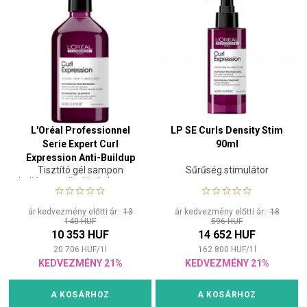
L'Oréal Professionnel
LP SE Curls Density Stim
Serie Expert Curl
90ml
Expression Anti-Buildup
Tisztító gél sampon
Sűrűség stimulátor
Cleansing Jelly 500 ml
hullámos, göndör és kreppes
hajra
ár kedvezmény előtti ár:
13
ár kedvezmény előtti ár:
18
140 HUF
596 HUF
10 353 HUF
14 652 HUF
20 706
HUF
/
1
l
162 800
HUF
/
1
l
KEDVEZMÉNY 21%
KEDVEZMÉNY 21%
A KOSÁRHOZ
A KOSÁRHOZ