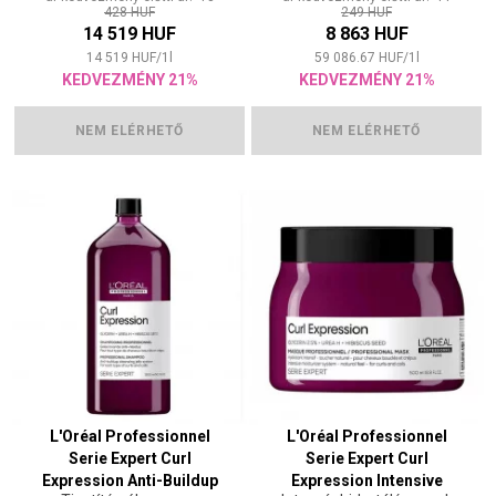
428 HUF
249 HUF
14 519 HUF
8 863 HUF
14 519
HUF
/
1
l
59 086.67
HUF
/
1
l
KEDVEZMÉNY 21%
KEDVEZMÉNY 21%
NEM ELÉRHETŐ
NEM ELÉRHETŐ
L'Oréal Professionnel
L'Oréal Professionnel
Serie Expert Curl
Serie Expert Curl
Expression Anti-Buildup
Expression Intensive