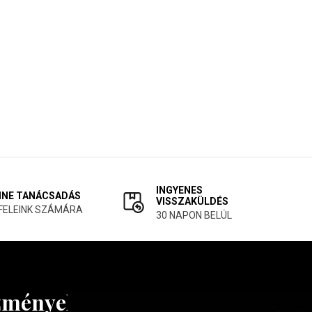
INGYENES
INE TANÁCSADÁS
VISSZAKÜLDÉS
FELEINK SZÁMÁRA
30 NAPON BELÜL
ezményekről