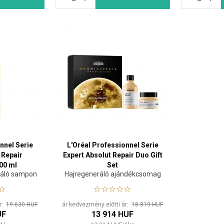
nnel Serie
L'Oréal Professionnel Serie
 Repair
Expert Absolut Repair Duo Gift
00 ml
Set
ráló sampon
Hajregeneráló ajándékcsomag
ár:
19 630 HUF
ár kedvezmény előtti ár:
18 819 HUF
UF
13 914 HUF