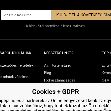
KÜLDJE EL A KÖVETKEZŐ CÍ
A hírlevélről bármikor le lehet iratkozni
ÁSÁROLJON NÁLUNK
NÉPSZERŰ LINKEK
TOP 
 szerződési feltételek
A mi történetünk
Ecru 
Blog
Kéras
s adatok védelme
Fodrásztanácsadás
O&M
s szállítási áttekintés
Kapcsolat
Paul M
Cookies + GDPR
aküldése
Ingyenes minták
Wella
peja.hu és a partnerek az Ön beleegyezését kérik az eg
Zenz 
tok felhasználásához, hogy többek között az Ön érdeklő
ével kapcsolatos információkat jeleníthessenek meg Önn