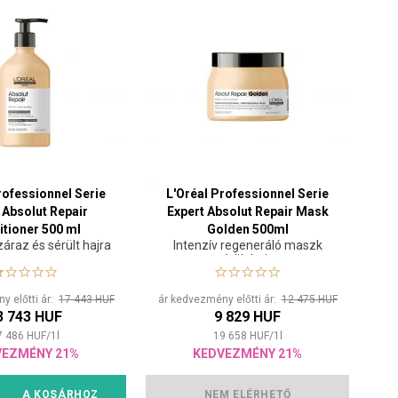
rofessionnel Serie
L'Oréal Professionnel Serie
 Absolut Repair
Expert Absolut Repair Mask
tioner 500 ml
Golden 500ml
áraz és sérült hajra
Intenzív regeneráló maszk
sérült hajra
y előtti ár:
17 443 HUF
ár kedvezmény előtti ár:
12 475 HUF
3 743 HUF
9 829 HUF
7 486
HUF
/
1
l
19 658
HUF
/
1
l
VEZMÉNY 21%
KEDVEZMÉNY 21%
A KOSÁRHOZ
NEM ELÉRHETŐ