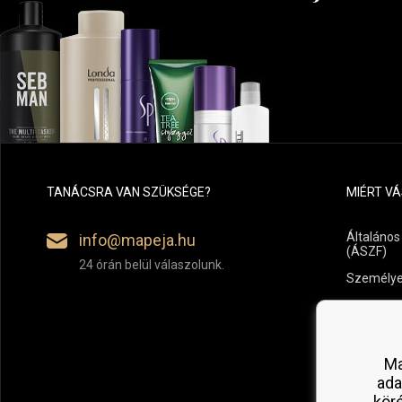
TANÁCSRA VAN SZÜKSÉGE?
MIÉRT V
Általános
info@mapeja.hu
(ÁSZF)
24 órán belül válaszolunk.
Személye
Fizetési é
Áru vissz
Ma
ada
kör