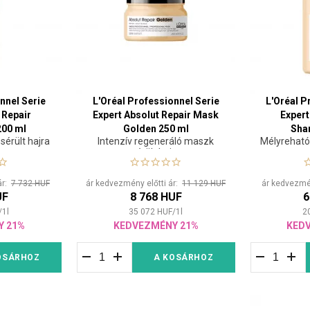
nnel Serie
L'Oréal Professionnel Serie
L'Oréal P
 Repair
Expert Absolut Repair Mask
Expert
200 ml
Golden 250 ml
Sha
sérült hajra
Intenzív regeneráló maszk
Mélyreható
sérült hajra
ár:
7 732 HUF
ár kedvezmény előtti ár:
11 129 HUF
ár kedvezmén
UF
8 768 HUF
6
/
1
l
35 072
HUF
/
1
l
2
Y 21%
KEDVEZMÉNY 21%
KED
OSÁRHOZ
A KOSÁRHOZ