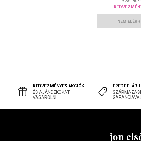
9 280
HUF
/
KEDVEZMÉN
NEM ELÉRH
KEDVEZMÉNYES AKCIÓK
EREDETI ÁRU
ÉS AJÁNDÉKOKAT
SZÁRMAZÁSI
VÁSÁROLNI
GARANCIÁVA
Tudjon els