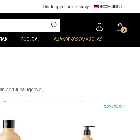
DE
HU
RO
Odstoupení od smlouvy
0
FIAK
FŐOLDAL
AJÁNDÉKCSOMAGOLÁS
n sérült haj igényei.
rült hajnak szüksége van, és visszaadja a haj
bővebben
l Professionnel Serie Expert Absolut Repair termékek