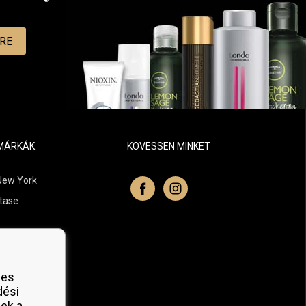
MRE
MÁRKÁK
KÖVESSEN MINKET
New York
tase
itchell
 Professionals
yes
Organic
dési
ek a