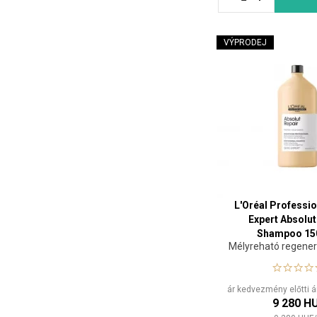
VÝPRODEJ
L'Oréal Professio
Expert Absolut
Shampoo 15
Mélyreható regene
ár kedvezmény előtti 
9 280 H