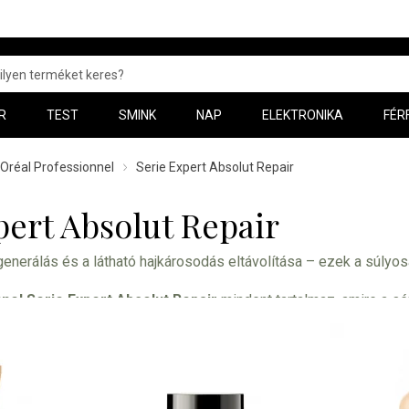
R
TEST
SMINK
NAP
ELEKTRONIKA
FÉR
’Oréal Professionnel
Serie Expert Absolut Repair
pert Absolut Repair
egenerálás és a látható hajkárosodás eltávolítása – ezek a súlyosa
nel Serie Expert Absolut Repair
mindent tartalmaz, amire a sé
gy a hajának a lehető legjobb ápolást nyújtsa, érdemes a L'Oréa
 használni.