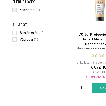
ELÉRHETŐSÉG
Készleten
(0)
ÁLLAPOT
Általános áru
(9)
L'Oréal Professio
Expert Absolut
Výprodej
(1)
Conditioner 
Balzsam száraz és 
ár kedvezmény előtti 
6 092 H
30 460
HUF
KEDVEZMÉN
A K