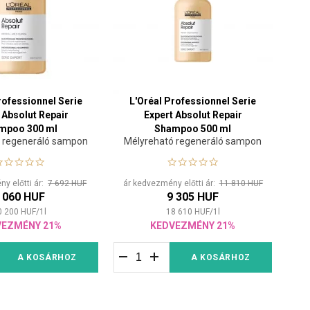
rofessionnel Serie
L'Oréal Professionnel Serie
 Absolut Repair
Expert Absolut Repair
mpoo 300 ml
Shampoo 500 ml
 regeneráló sampon
Mélyreható regeneráló sampon
y előtti ár:
7 692 HUF
ár kedvezmény előtti ár:
11 810 HUF
 060 HUF
9 305 HUF
0 200
HUF
/
1
l
18 610
HUF
/
1
l
VEZMÉNY 21%
KEDVEZMÉNY 21%
A KOSÁRHOZ
A KOSÁRHOZ