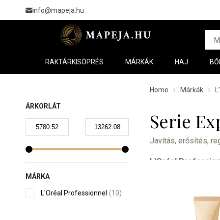
info@mapeja.hu
RAKTÁRKISÖPRÉS
MÁRKÁK
HAJ
BŐ
Home
Márkák
L
ÁRKORLÁT
Serie Ex
Javítás, erősítés, r
L'Oréal Profession
egészségét.
MÁRKA
L'Oréal Professionnel
(10)
Annak érdekében, ho
teljes kombinációját