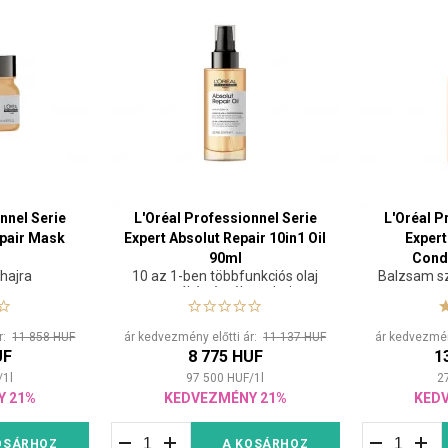
nnel Serie
L'Oréal Professionnel Serie
L'Oréal P
epair Mask
Expert Absolut Repair 10in1 Oil
Expert
90ml
Condi
 hajra
10 az 1-ben többfunkciós olaj
Balzsam sz
normál és érzékeny hajra
ár:
11 858 HUF
ár kedvezmény előtti ár:
11 137 HUF
ár kedvezmén
UF
8 775 HUF
1
/
1
l
97 500
HUF
/
1
l
2
Y 21%
KEDVEZMÉNY 21%
KED
OSÁRHOZ
A KOSÁRHOZ