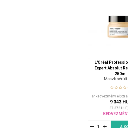
L'Oréal Professio
Expert Absolut R
250ml
Maszk sérült
ár kedvezmény előtti 
9 343 H
37 372
HUF
KEDVEZMÉN
A K