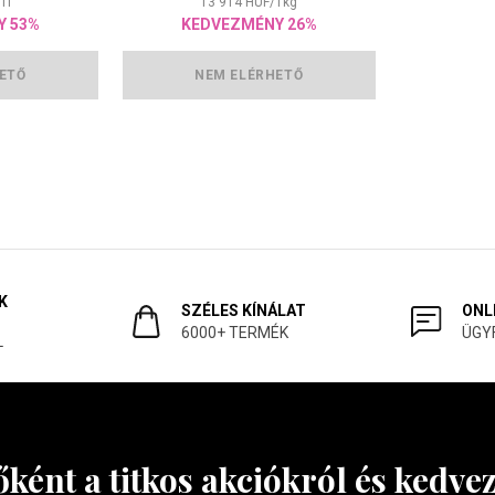
1
l
13 914
HUF
/
1
kg
Y 53%
KEDVEZMÉNY 26%
ETŐ
NEM ELÉRHETŐ
K
SZÉLES KÍNÁLAT
ONL
6000+ TERMÉK
ÜGY
L
őként a titkos akciókról és kedv