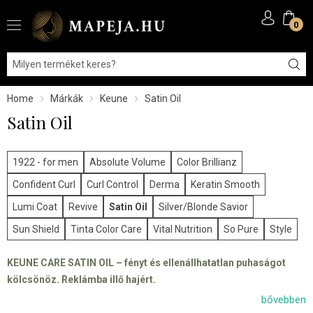
0
Home
Márkák
Keune
Satin Oil
Satin Oil
1922 - for men
Absolute Volume
Color Brillianz
Confident Curl
Curl Control
Derma
Keratin Smooth
Lumi Coat
Revive
Satin Oil
Silver/Blonde Savior
Sun Shield
Tinta Color Care
Vital Nutrition
So Pure
Style
KEUNE CARE SATIN OIL – fényt és ellenállhatatlan puhaságot
kölcsönöz. Reklámba illő hajért.
bővebben
Ha mindig is olyan hajról álmodtál, mint a reklámokban, akkor a