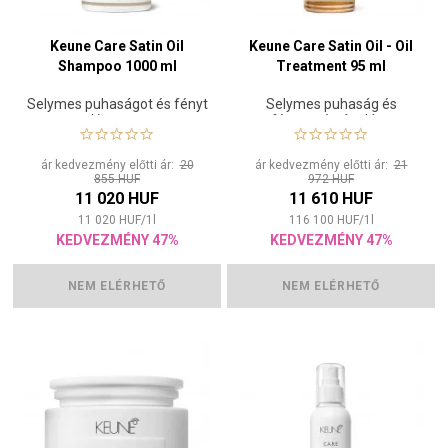
Keune Care Satin Oil
Keune Care Satin Oil - Oil
Shampoo 1000 ml
Treatment 95 ml
Selymes puhaságot és fényt
Selymes puhaság és
adó sampon
fényesség ápolása
ár kedvezmény előtti ár:
20
ár kedvezmény előtti ár:
21
855 HUF
972 HUF
11 020 HUF
11 610 HUF
11 020
HUF
/
1
l
116 100
HUF
/
1
l
KEDVEZMÉNY 47%
KEDVEZMÉNY 47%
NEM ELÉRHETŐ
NEM ELÉRHETŐ