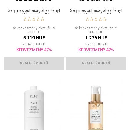
Selymes puhaságot és fényt
Selymes puhaságot és fényt
adó kondicionáló
adó kondicionáló
ár kedvezmény előtti ár:
9
ár kedvezmény előtti ár:
2
688 HUF
415 HUF
5 119 HUF
1 276 HUF
20 476
HUF
/
1
l
15 950
HUF
/
1
l
KEDVEZMÉNY 47%
KEDVEZMÉNY 47%
NEM ELÉRHETŐ
NEM ELÉRHETŐ