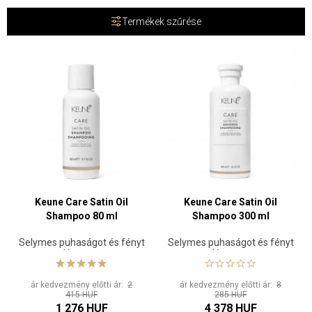
Satin Oil termékcsaládunk éppen neked való. A Dual Technology
Termékek szűrése
technológiának köszönhetően az alapvető ásványi anyagok
közvetlenül a haj szerkezetébe jutnak, táplálják és erősítik minden
egyes szálat belülről kifelé. A fakó, száraz haj selymesen puha
tincsekké alakul át, éteri fényességgel. Samponból, kondicionálóból,
maszkból, olajkezelésből és könnyű olajos tejből áll, minden Satin
Oil termék szépít anélkül, hogy zsírosságot vagy súlyt adna hozzá.
Keune Care Satin Oil
Keune Care Satin Oil
Shampoo 80 ml
Shampoo 300 ml
Selymes puhaságot és fényt
Selymes puhaságot és fényt
adó sampon
adó sampon
ár kedvezmény előtti ár:
2
ár kedvezmény előtti ár:
8
415 HUF
285 HUF
1 276 HUF
4 378 HUF