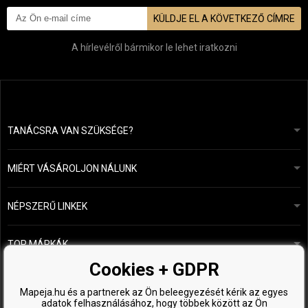
KÜLDJE EL A KÖVETKEZŐ CÍMRE
A hírlevélről bármikor le lehet iratkozni
TANÁCSRA VAN SZÜKSÉGE?
info@mapeja.hu
Általános szerződési feltételek (ÁSZF)
24 órán belül válaszolunk.
MIÉRT VÁSÁROLJON NÁLUNK
Személyes adatok védelme
A mi történetünk
Fizetési és szállítási áttekintés
Blog
Ecru New York
NÉPSZERŰ LINKEK
Áru visszaküldése
Fodrásztanácsadás
Kérastase
Kapcsolat
TOP MÁRKÁK
O&M
Ingyenes minták
Paul Mitchell
Cookies + GDPR
Wella Professionals
Mapeja.hu és a partnerek az Ön beleegyezését kérik az egyes
adatok felhasználásához, hogy többek között az Ön
Zenz Organic