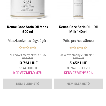
Keune Care Satin Oil Mask
Keune Care Satin Oil - Oil
500 ml
Milk 140 ml
Maszk selymes lágyságért
Péče pro hedvábnou
és fényért
jemnost a lesk
ár kedvezmény előtti ár:
25
ár kedvezmény előtti ár:
13
972 HUF
313 HUF
13 724 HUF
5 452 HUF
27 448
HUF
/
1
l
38 942.86
HUF
/
1
l
KEDVEZMÉNY 47%
KEDVEZMÉNY 59%
NEM ELÉRHETŐ
NEM ELÉRHETŐ