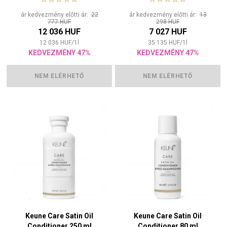
ár kedvezmény előtti ár:
22
ár kedvezmény előtti ár:
13
777 HUF
298 HUF
12 036 HUF
7 027 HUF
12 036
HUF
/
1
l
35 135
HUF
/
1
l
KEDVEZMÉNY 47%
KEDVEZMÉNY 47%
NEM ELÉRHETŐ
NEM ELÉRHETŐ
Keune Care Satin Oil
Keune Care Satin Oil
Conditioner 250 ml
Conditioner 80 ml