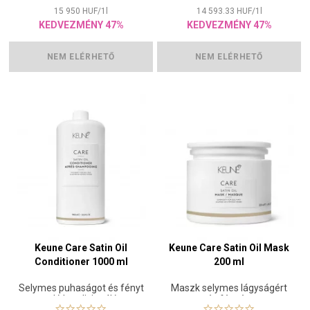
15 950
HUF
/
1
l
14 593.33
HUF
/
1
l
KEDVEZMÉNY 47%
KEDVEZMÉNY 47%
NEM ELÉRHETŐ
NEM ELÉRHETŐ
Keune Care Satin Oil
Keune Care Satin Oil Mask
Conditioner 1000 ml
200 ml
Selymes puhaságot és fényt
Maszk selymes lágyságért
adó kondicionáló
és fényért