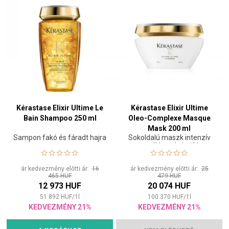
Kérastase Elixir Ultime Le
Kérastase Elixir Ultime
Bain Shampoo 250 ml
Oleo-Complexe Masque
Mask 200 ml
Sampon fakó és fáradt hajra
Sokoldalú maszk intenzív
regenerálásra és hajfényre
ár kedvezmény előtti ár:
16
ár kedvezmény előtti ár:
25
465 HUF
479 HUF
12 973 HUF
20 074 HUF
51 892
HUF
/
1
l
100 370
HUF
/
1
l
KEDVEZMÉNY 21%
KEDVEZMÉNY 21%