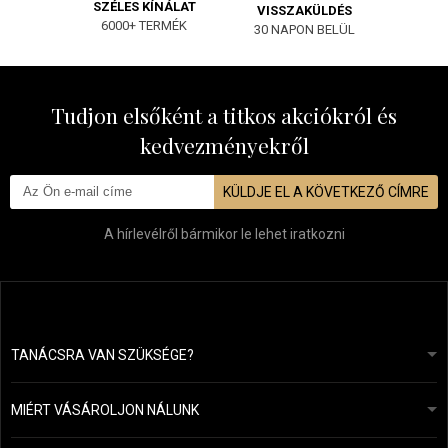
SZÉLES KÍNÁLAT
VISSZAKÜLDÉS
6000+ TERMÉK
30 NAPON BELÜL
Tudjon elsőként a titkos akciókról és
kedvezményekről
KÜLDJE EL A KÖVETKEZŐ CÍMRE
A hírlevélről bármikor le lehet iratkozni
TANÁCSRA VAN SZÜKSÉGE?
info@mapeja.hu
Általános szerződési feltételek (ÁSZF)
24 órán belül válaszolunk.
MIÉRT VÁSÁROLJON NÁLUNK
Személyes adatok védelme
A mi történetünk
Fizetési és szállítási áttekintés