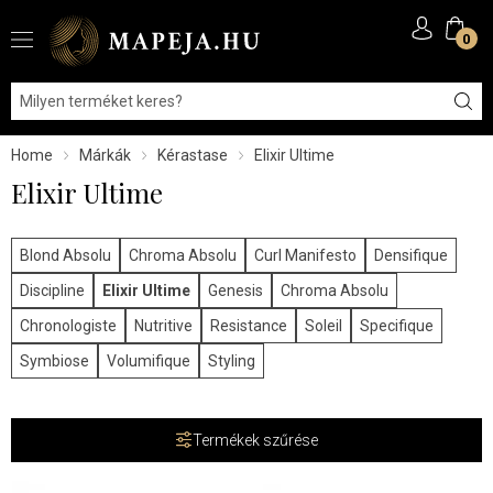
0
Home
Márkák
Kérastase
Elixir Ultime
Elixir Ultime
Blond Absolu
Chroma Absolu
Curl Manifesto
Densifique
Discipline
Elixir Ultime
Genesis
Chroma Absolu
Chronologiste
Nutritive
Resistance
Soleil
Specifique
Symbiose
Volumifique
Styling
Termékek szűrése