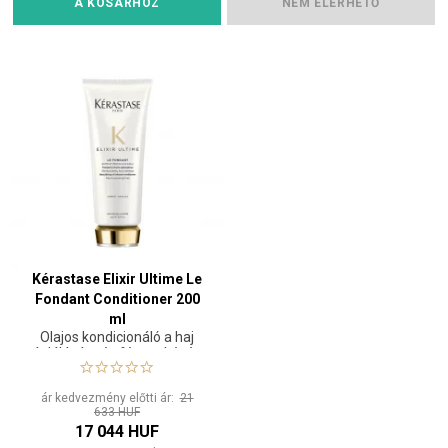
A KOSÁRHOZ
NEM ELÉRHETŐ
Kérastase Elixir Ultime Le
Fondant Conditioner 200
ml
Olajos kondicionáló a haj
táplálására és fényesítésére
ár kedvezmény előtti ár:
21
633 HUF
17 044 HUF