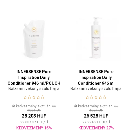
INNERSENSE Pure
INNERSENSE Pure
Inspiration Daily
Inspiration Daily
Conditioner 946 ml/POUCH
Conditioner 946 ml
Balzsam vékony szálú hajra
Balzsam vékony szálú hajra
ár kedvezmény előtti ár:
33
ár kedvezmény előtti ár:
36
180 HUF
182 HUF
28 203 HUF
26 528 HUF
29 687.37
HUF
/
1
l
27 924.21
HUF
/
1
l
KEDVEZMÉNY 15%
KEDVEZMÉNY 27%