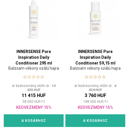
INNERSENSE Pure
INNERSENSE Pure
Inspiration Daily
Inspiration Daily
Conditioner 295 ml
Conditioner 59,15 ml
Balzsam vékony szálú hajra
Balzsam vékony szálú hajra
ár kedvezmény előtti ár:
13
ár kedvezmény előtti ár:
4
430 HUF
424 HUF
11 415 HUF
3 760 HUF
38 050
HUF
/
1
l
188 000
HUF
/
1
l
KEDVEZMÉNY 15%
KEDVEZMÉNY 15%
A KOSÁRHOZ
A KOSÁRHOZ