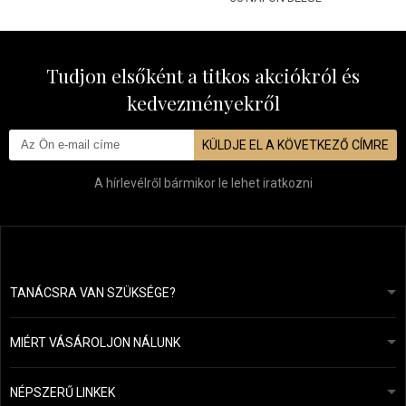
Tudjon elsőként a titkos akciókról és
kedvezményekről
KÜLDJE EL A KÖVETKEZŐ CÍMRE
A hírlevélről bármikor le lehet iratkozni
TANÁCSRA VAN SZÜKSÉGE?
info@mapeja.hu
Általános szerződési feltételek (ÁSZF)
24 órán belül válaszolunk.
MIÉRT VÁSÁROLJON NÁLUNK
Személyes adatok védelme
A mi történetünk
Fizetési és szállítási áttekintés
Blog
Ecru New York
NÉPSZERŰ LINKEK
Áru visszaküldése
Fodrásztanácsadás