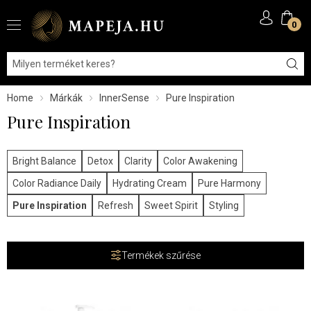
0
Home
Márkák
InnerSense
Pure Inspiration
Pure Inspiration
Bright Balance
Detox
Clarity
Color Awakening
Color Radiance Daily
Hydrating Cream
Pure Harmony
Pure Inspiration
Refresh
Sweet Spirit
Styling
Termékek szűrése