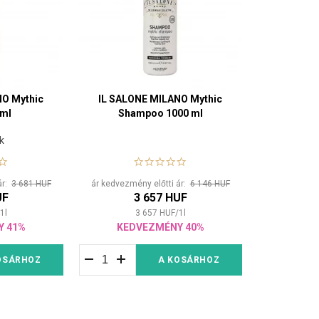
NO Mythic
IL SALONE MILANO Mythic
 ml
Shampoo 1000 ml
k
ár:
3 681 HUF
ár kedvezmény előtti ár:
6 146 HUF
UF
3 657 HUF
1
l
3 657
HUF
/
1
l
Y 41%
KEDVEZMÉNY 40%
OSÁRHOZ
A KOSÁRHOZ