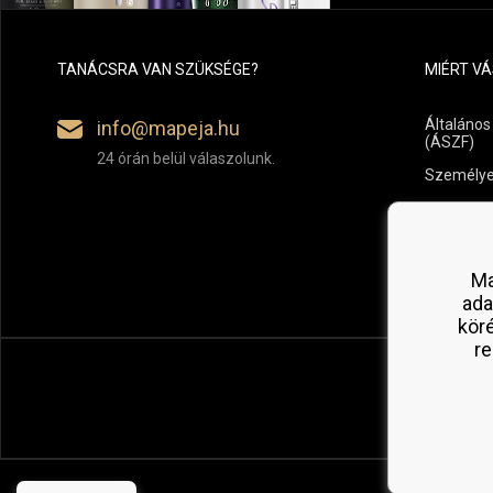
TANÁCSRA VAN SZÜKSÉGE?
MIÉRT V
Általános
info@mapeja.hu
(ÁSZF)
24 órán belül válaszolunk.
Személye
Fizetési é
Áru vissz
Ma
ada
kör
re