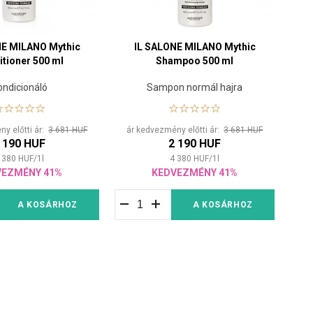
NE MILANO Mythic
IL SALONE MILANO Mythic
tioner 500 ml
Shampoo 500 ml
ondicionáló
Sampon normál hajra
y előtti ár:
3 681 HUF
ár kedvezmény előtti ár:
3 681 HUF
 190 HUF
2 190 HUF
 380
HUF
/
1
l
4 380
HUF
/
1
l
VEZMÉNY 41%
KEDVEZMÉNY 41%
A KOSÁRHOZ
A KOSÁRHOZ