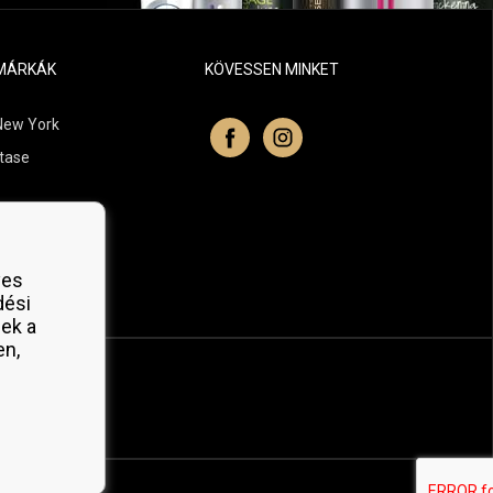
MÁRKÁK
KÖVESSEN MINKET
New York
tase
itchell
 Professionals
yes
Organic
dési
ek a
en,