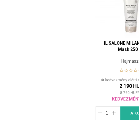
IL SALONE MILA
Mask 250
Hajmasz
ár kedvezmény előtti 
2 190 H
8 760
HUF
/
KEDVEZMÉN
A K