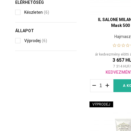
ELÉRHETŐSÉG
Készleten
(6)
IL SALONE MILA
Mask 500
ÁLLAPOT
Hajmasz
Výprodej
(6)
ár kedvezmény előtti 
3 657 H
7 314
HUF
/
KEDVEZMÉN
A K
VÝPRODEJ