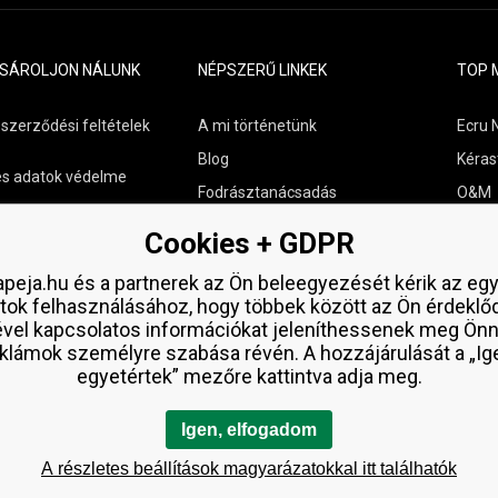
ÁSÁROLJON NÁLUNK
NÉPSZERŰ LINKEK
TOP 
 szerződési feltételek
A mi történetünk
Ecru 
Blog
Kéras
s adatok védelme
Fodrásztanácsadás
O&M
s szállítási áttekintés
Kapcsolat
Paul M
Cookies + GDPR
aküldése
Ingyenes minták
Wella
peja.hu és a partnerek az Ön beleegyezését kérik az eg
Zenz 
tok felhasználásához, hogy többek között az Ön érdeklő
ével kapcsolatos információkat jeleníthessenek meg Önn
klámok személyre szabása révén. A hozzájárulását a „Ig
egyetértek” mezőre kattintva adja meg.
Igen, elfogadom
A részletes beállítások magyarázatokkal itt találhatók