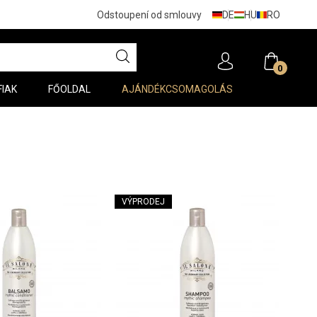
DE
HU
RO
Odstoupení od smlouvy
0
FIAK
FŐOLDAL
AJÁNDÉKCSOMAGOLÁS
VÝPRODEJ