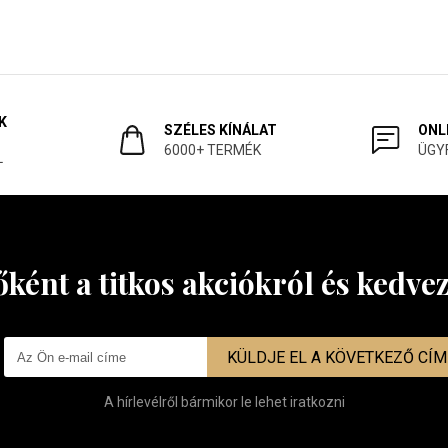
K
SZÉLES KÍNÁLAT
ONL
6000+ TERMÉK
ÜGY
L
őként a titkos akciókról és kedv
KÜLDJE EL A KÖVETKEZŐ CÍ
A hírlevélről bármikor le lehet iratkozni