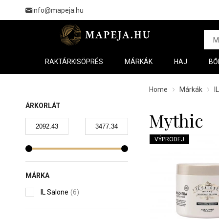
info@mapeja.hu
RAKTÁRKISÖPRÉS
MÁRKÁK
HAJ
BŐ
Home
Márkák
I
ÁRKORLÁT
Mythic
VÝPRODEJ
MÁRKA
IL Salone
(6)