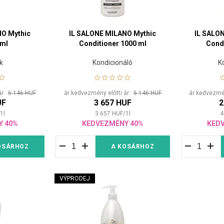
NO Mythic
IL SALONE MILANO Mythic
IL SALO
 ml
Conditioner 1000 ml
Condi
k
Kondicionáló
K
ár:
6 146 HUF
ár kedvezmény előtti ár:
6 146 HUF
ár kedvezmén
UF
3 657 HUF
2
1
l
3 657
HUF
/
1
l
4
Y 40%
KEDVEZMÉNY 40%
KED
OSÁRHOZ
A KOSÁRHOZ
VÝPRODEJ