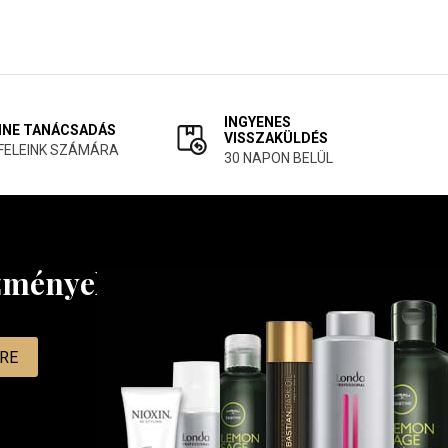
INGYENES
INE TANÁCSADÁS
VISSZAKÜLDÉS
FELEINK SZÁMÁRA
30 NAPON BELÜL
ezményekről
MRE