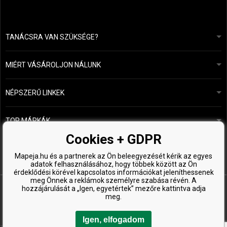
TANÁCSRA VAN SZÜKSÉGE?
info@mapeja.hu
Általános szerződési feltételek (ÁSZF)
24 órán belül válaszolunk.
MIÉRT VÁSÁROLJON NÁLUNK
Személyes adatok védelme
A mi történetünk
Fizetési és szállítási áttekintés
Blog
Ecru New York
NÉPSZERŰ LINKEK
Áru visszaküldése
Fodrásztanácsadás
Kérastase
Kapcsolat
TOP MÁRKÁK
O&M
Ingyenes minták
Paul Mitchell
Cookies + GDPR
Wella Professionals
Mapeja.hu és a partnerek az Ön beleegyezését kérik az egyes
adatok felhasználásához, hogy többek között az Ön
Zenz Organic
érdeklődési körével kapcsolatos információkat jeleníthessenek
meg Önnek a reklámok személyre szabása révén. A
hozzájárulását a „Igen, egyetértek” mezőre kattintva adja
meg.
Igen, elfogadom