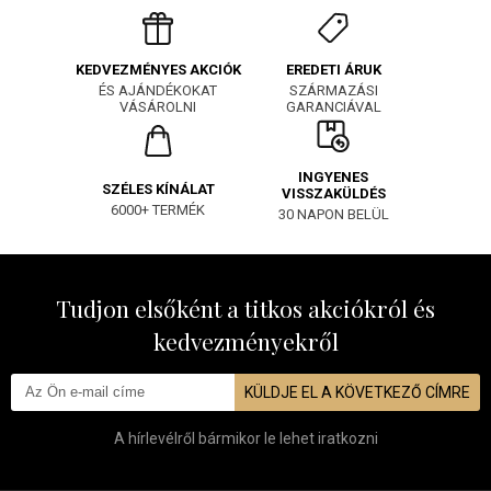
EREDETI ÁRUK
KEDVEZMÉNYES AKCIÓK
SZÁRMAZÁSI
ÉS AJÁNDÉKOKAT
GARANCIÁVAL
VÁSÁROLNI
INGYENES
SZÉLES KÍNÁLAT
VISSZAKÜLDÉS
6000+ TERMÉK
30 NAPON BELÜL
Tudjon elsőként a titkos akciókról és
kedvezményekről
KÜLDJE EL A KÖVETKEZŐ CÍMRE
A hírlevélről bármikor le lehet iratkozni