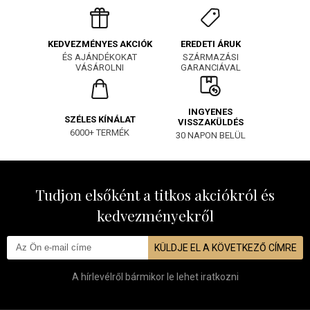
EREDETI ÁRUK
KEDVEZMÉNYES AKCIÓK
SZÁRMAZÁSI
ÉS AJÁNDÉKOKAT
GARANCIÁVAL
VÁSÁROLNI
INGYENES
SZÉLES KÍNÁLAT
VISSZAKÜLDÉS
6000+ TERMÉK
30 NAPON BELÜL
Tudjon elsőként a titkos akciókról és
kedvezményekről
KÜLDJE EL A KÖVETKEZŐ CÍMRE
A hírlevélről bármikor le lehet iratkozni