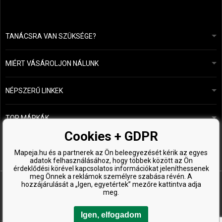
TANÁCSRA VAN SZÜKSÉGE?
info@mapeja.hu
Általános szerződési feltételek (ÁSZF)
24 órán belül válaszolunk.
MIÉRT VÁSÁROLJON NÁLUNK
Személyes adatok védelme
A mi történetünk
Fizetési és szállítási áttekintés
Blog
Ecru New York
NÉPSZERŰ LINKEK
Áru visszaküldése
Fodrásztanácsadás
Kérastase
Kapcsolat
TOP MÁRKÁK
O&M
Ingyenes minták
Paul Mitchell
Cookies + GDPR
Wella Professionals
Mapeja.hu és a partnerek az Ön beleegyezését kérik az egyes
adatok felhasználásához, hogy többek között az Ön
Zenz Organic
érdeklődési körével kapcsolatos információkat jeleníthessenek
meg Önnek a reklámok személyre szabása révén. A
hozzájárulását a „Igen, egyetértek” mezőre kattintva adja
meg.
Igen, elfogadom