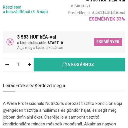
16 740
HUF
/
1
l
Készleten
a beszállítónál (3-5 nap)
Eredetileg a:
6 241
HUF
hÉA-val
ESEMÉNYEK
33
%
3 583 HUF hÉA-val
ESEMÉNYEK
a kód beírása után
START10
Adja meg a kódot a kosárban
A KOSÁRHOZ
Leírás
Értékelés
Kérdezd meg a
A Wella Professionals NutriCurls sorozat tisztító kondicionálója
gyengéden tisztítja a hullámos és göndör hajat, és segít még
jobban definiálni őket. Cserélje le a sampont tisztító
kondicionálóra minden második mosásnál. Alkalmas nagyon