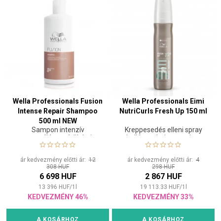
Wella Professionals Fusion
Wella Professionals Eimi
Intense Repair Shampoo
NutriCurls Fresh Up 150 ml
500 ml NEW
Sampon intenzív
Kreppesedés elleni spray
regenerálásra sérült hajra
hullámos hajra, amelyet
nem kell kiöblíteni
ár kedvezmény előtti ár:
12
ár kedvezmény előtti ár:
4
308 HUF
298 HUF
6 698 HUF
2 867 HUF
13 396
HUF
/
1
l
19 113.33
HUF
/
1
l
KEDVEZMÉNY 46%
KEDVEZMÉNY 33%
A KOSÁRHOZ
A KOSÁRHOZ