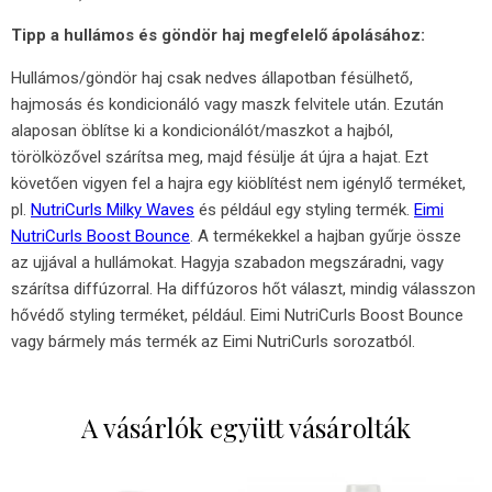
Tipp a hullámos és göndör haj megfelelő ápolásához:
Hullámos/göndör haj csak nedves állapotban fésülhető,
hajmosás és kondicionáló vagy maszk felvitele után. Ezután
alaposan öblítse ki a kondicionálót/maszkot a hajból,
törölközővel szárítsa meg, majd fésülje át újra a hajat. Ezt
követően vigyen fel a hajra egy kiöblítést nem igénylő terméket,
pl.
NutriCurls Milky Waves
és például egy styling termék.
Eimi
NutriCurls Boost Bounce
. A termékekkel a hajban gyűrje össze
az ujjával a hullámokat. Hagyja szabadon megszáradni, vagy
szárítsa diffúzorral. Ha diffúzoros hőt választ, mindig válasszon
hővédő styling terméket, például. Eimi NutriCurls Boost Bounce
vagy bármely más termék az Eimi NutriCurls sorozatból.
A vásárlók együtt vásárolták