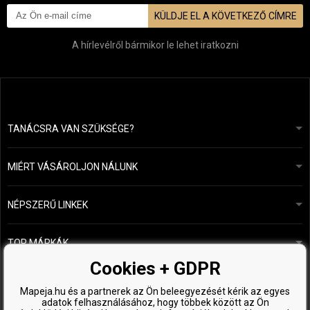
KÜLDJE EL A KÖVETKEZŐ CÍMRE
A hírlevélről bármikor le lehet iratkozni
TANÁCSRA VAN SZÜKSÉGE?
info@mapeja.hu
Általános szerződési feltételek (ÁSZF)
24 órán belül válaszolunk.
MIÉRT VÁSÁROLJON NÁLUNK
Személyes adatok védelme
A mi történetünk
Fizetési és szállítási áttekintés
Blog
Ecru New York
NÉPSZERŰ LINKEK
Áru visszaküldése
Fodrásztanácsadás
Kérastase
Kapcsolat
TOP MÁRKÁK
O&M
Ingyenes minták
Paul Mitchell
Cookies + GDPR
Wella Professionals
Mapeja.hu és a partnerek az Ön beleegyezését kérik az egyes
adatok felhasználásához, hogy többek között az Ön
Zenz Organic