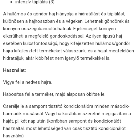
intenzív táplálás (3)
A hullámos és göndör haj hiányolja a hidratálást és táplálást,
különösen a hajhosszban és a végeken. Lehetnek göndörek és
könnyen összegubancolódhatnak. E jelenséget könnyen
elkerülheti a megfelelő gondoskodással. Az ilyen típusú haj
esetében kulcsfontosságú, hogy kifejezetten hullámos/göndör
hajra kifejlesztett termékeket válasszunk, és a hajat megfelelően
hidratáljuk, akár kiöblítést nem igénylő termékekkel is.
Használat:
Vigye fel a nedves hajra.
Habosítsa fel a terméket, majd alaposan öblítse le.
Cserélje le a sampont tisztító kondicionálóra minden második-
harmadik mosásnál. Vagy ha korábban szeretné megigazítani a
haját, pl. két nap után (korábban sampont és kondicionálót
használtál, most lehetőséged van csak tisztító kondicionálót
használni)