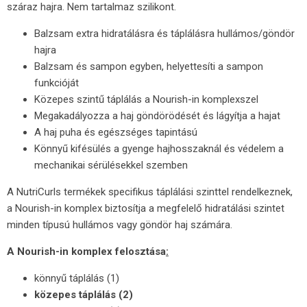
száraz hajra. Nem tartalmaz szilikont.
Balzsam extra hidratálásra és táplálásra hullámos/göndör
hajra
Balzsam és sampon egyben, helyettesíti a sampon
funkcióját
Közepes szintű táplálás a Nourish-in komplexszel
Megakadályozza a haj göndörödését és lágyítja a hajat
A haj puha és egészséges tapintású
Könnyű kifésülés a gyenge hajhosszaknál és védelem a
mechanikai sérülésekkel szemben
A NutriCurls termékek specifikus táplálási szinttel rendelkeznek,
a Nourish-in komplex biztosítja a megfelelő hidratálási szintet
minden típusú hullámos vagy göndör haj számára.
A Nourish-in komplex felosztása
:
könnyű táplálás (1)
közepes táplálás (2)