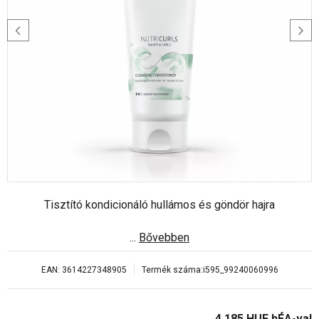
Tisztító kondicionáló hullámos és göndör hajra
...
Bővebben
EAN:
3614227348905
Termék száma:
i595_99240060996
4 185
HUF
hÉA-val