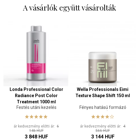
A vásárlók együtt vásárolták
Londa Professional Color
Wella Professionals Eimi
Radiance Post Color
Texture Shape Shift 150 ml
Treatment 1000 ml
Festés utáni kezelés
Fényes hatású formázó
gumi
ár kedvezmény előtti ár:
6
ár kedvezmény előtti ár:
4
146 HUF
566 HUF
3 848 HUF
3 144 HUF