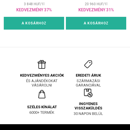
3 848
HUF
/
1
l
20 960
HUF
/
1
l
KEDVEZMÉNY 37%
KEDVEZMÉNY 31%
A KOSÁRHOZ
A KOSÁRHOZ
EREDETI ÁRUK
KEDVEZMÉNYES AKCIÓK
SZÁRMAZÁSI
ÉS AJÁNDÉKOKAT
GARANCIÁVAL
VÁSÁROLNI
INGYENES
SZÉLES KÍNÁLAT
VISSZAKÜLDÉS
6000+ TERMÉK
30 NAPON BELÜL