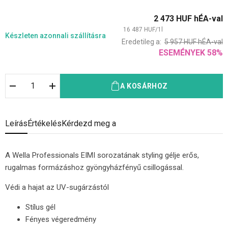
2 473
HUF
hÉA-val
16 487
HUF
/
1
l
Készleten
azonnali szállításra
Eredetileg a:
5 957
HUF
hÉA-val
ESEMÉNYEK
58
%
A KOSÁRHOZ
Leírás
Értékelés
Kérdezd meg a
A Wella Professionals EIMI sorozatának styling gélje erős,
rugalmas formázáshoz gyöngyházfényű csillogással.
Védi a hajat az UV-sugárzástól
Stílus gél
Fényes végeredmény