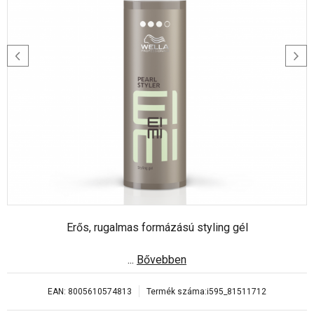
Erős, rugalmas formázású styling gél
...
Bővebben
EAN:
8005610574813
Termék száma:
i595_81511712