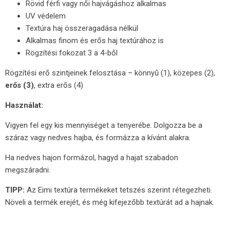
Rövid férfi vagy női hajvágáshoz alkalmas
UV védelem
Textúra haj összeragadása nélkül
Alkalmas finom és erős haj textúrához is
Rögzítési fokozat 3 a 4-ből
Rögzítési erő szintjeinek felosztása – könnyű (1), közepes (2),
erős (3)
, extra erős (4)
Használat:
Vigyen fel egy kis mennyiséget a tenyerébe. Dolgozza be a
száraz vagy nedves hajba, és formázza a kívánt alakra.
Ha nedves hajon formázol, hagyd a hajat szabadon
megszáradni.
TIPP:
Az Eimi textúra termékeket tetszés szerint rétegezheti.
Növeli a termék erejét, és még kifejezőbb textúrát ad a hajnak.