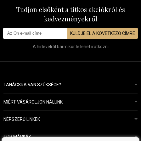
Tudjon elsőként a titkos akciókról és
kedvezményekről
KÜLDJE EL A KÖVETKEZŐ CÍMRE
A hírlevélről bármikor le lehet iratkozni
TANÁCSRA VAN SZÜKSÉGE?
info@mapeja.hu
Általános szerződési feltételek (ÁSZF)
24 órán belül válaszolunk.
MIÉRT VÁSÁROLJON NÁLUNK
Személyes adatok védelme
A mi történetünk
Fizetési és szállítási áttekintés
Blog
Ecru New York
NÉPSZERŰ LINKEK
Áru visszaküldése
Fodrásztanácsadás
Kérastase
Kapcsolat
TOP MÁRKÁK
O&M