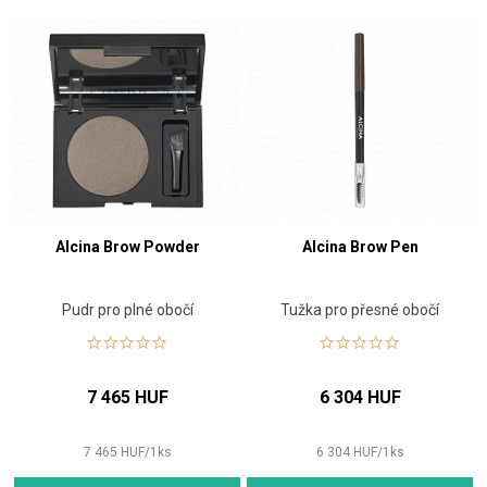
Alcina Brow Powder
Alcina Brow Pen
Pudr pro plné obočí
Tužka pro přesné obočí
7 465 HUF
6 304 HUF
7 465
HUF
/
1
ks
6 304
HUF
/
1
ks