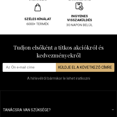
INGYENES
SZÉLES KÍNÁLAT
VISSZAKÜLDÉS
6000+ TERMÉK
30 NAPON BELÜL
Tudjon elsőként a titkos akciókról és
kedvezményekről
KÜLDJE EL A KÖVETKEZŐ CÍMRE
A hírlevélről bármikor le lehet iratkozni
TANÁCSRA VAN SZÜKSÉGE?
info@mapeja.hu
Általános szerződési feltételek (ÁSZF)