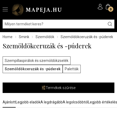
0
Home
Smink
Szemöldök
Szemöldökceruzák és -púderek
Szemöldökceruzák és -púderek
Szempillaspirálok és szemöldökzselék
Szemöldökceruzák és -púderek
Paletták
Termékek szűrése
Ajánlott
Legjobb eladók
A legdrágább
A legolcsóbbtól
Legjobb értékelé