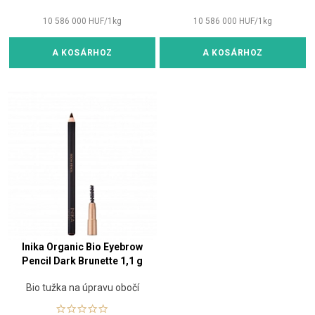
10 586 000
HUF
/
1
kg
10 586 000
HUF
/
1
kg
A KOSÁRHOZ
A KOSÁRHOZ
Inika Organic Bio Eyebrow
Pencil Dark Brunette 1,1 g
Bio tužka na úpravu obočí