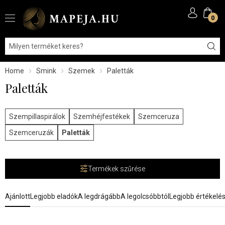
0
Home
Smink
Szemek
Paletták
Paletták
Szempillaspirálok
Szemhéjfestékek
Szemceruza
Szemceruzák
Paletták
Termékek szűrése
Ajánlott
Legjobb eladók
A legdrágább
A legolcsóbbtól
Legjobb értékelé