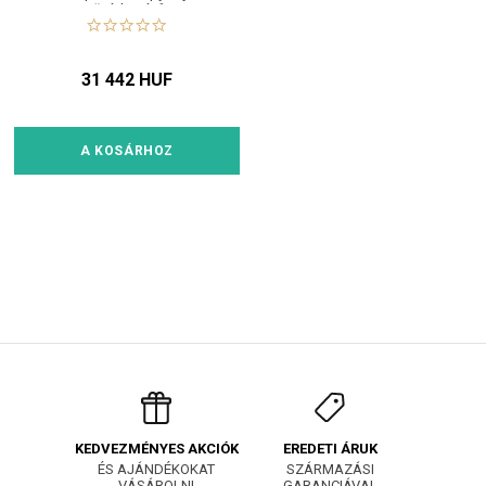
očních stínů.
31 442 HUF
A KOSÁRHOZ
EREDETI ÁRUK
KEDVEZMÉNYES AKCIÓK
SZÁRMAZÁSI
ÉS AJÁNDÉKOKAT
GARANCIÁVAL
VÁSÁROLNI