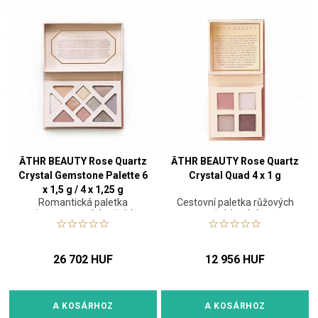
ĀTHR BEAUTY Rose Quartz
ĀTHR BEAUTY Rose Quartz
Crystal Gemstone Palette 6
Crystal Quad 4 x 1 g
x 1,5 g / 4 x 1,25 g
Romantická paletka
Cestovní paletka růžových
pigmentovaných očních
očních stínů.
stínů
26 702 HUF
12 956 HUF
A KOSÁRHOZ
A KOSÁRHOZ