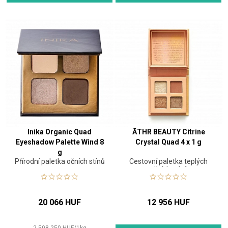
Inika Organic Quad
ĀTHR BEAUTY Citrine
Eyeshadow Palette Wind 8
Crystal Quad 4 x 1 g
g
Přírodní paletka očních stínů
Cestovní paletka teplých
očních stínů
20 066 HUF
12 956 HUF
2 508 250
HUF
/
1
kg