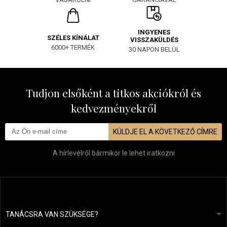
INGYENES
SZÉLES KÍNÁLAT
VISSZAKÜLDÉS
6000+ TERMÉK
30 NAPON BELÜL
Tudjon elsőként a titkos akciókról és
kedvezményekről
KÜLDJE EL A KÖVETKEZŐ CÍMRE
A hírlevélről bármikor le lehet iratkozni
TANÁCSRA VAN SZÜKSÉGE?
info@mapeja.hu
Általános szerződési feltételek (ÁSZF)