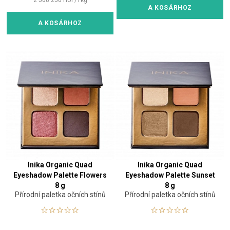
A KOSÁRHOZ
A KOSÁRHOZ
Inika Organic Quad
Inika Organic Quad
Eyeshadow Palette Flowers
Eyeshadow Palette Sunset
8 g
8 g
Přírodní paletka očních stínů
Přírodní paletka očních stínů