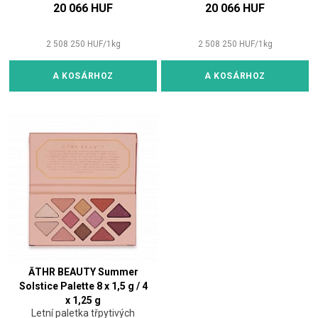
20 066 HUF
20 066 HUF
2 508 250
HUF
/
1
kg
2 508 250
HUF
/
1
kg
A KOSÁRHOZ
A KOSÁRHOZ
ĀTHR BEAUTY Summer
Solstice Palette 8 x 1,5 g / 4
x 1,25 g
Letní paletka třpytivých