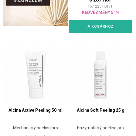
157 225
HUF
/
1
l
KEDVEZMÉNY 51%
A KOSÁRHOZ
Alcina Active Peeling 50 ml
Alcina Soft Peeling 25 g
Mechanický peeling pro
Enzymatický peeling pro
projasnění pleti
jemnou pleť