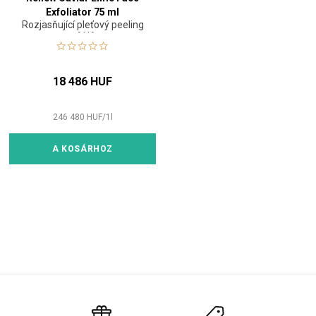
Exfoliator 75 ml
Rozjasňující pleťový peeling
s AHA
18 486 HUF
246 480
HUF
/
1
l
A KOSÁRHOZ