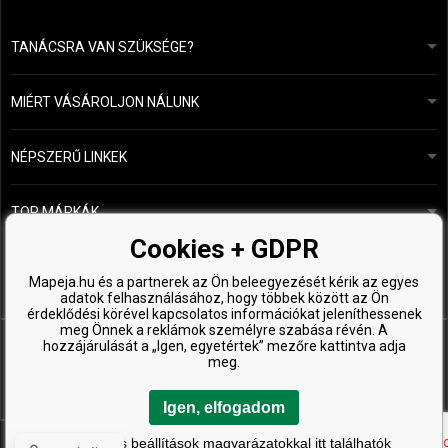
TANÁCSRA VAN SZÜKSÉGE?
info@mapeja.hu
Általános szerződési feltételek (ÁSZF)
24 órán belül válaszolunk.
MIÉRT VÁSÁROLJON NÁLUNK
Személyes adatok védelme
A mi történetünk
Fizetési és szállítási áttekintés
Blog
Ecru New York
NÉPSZERŰ LINKEK
Áru visszaküldése
Fodrásztanácsadás
Kérastase
Kapcsolat
TOP MÁRKÁK
O&M
Ingyenes minták
Paul Mitchell
Cookies + GDPR
Wella Professionals
Mapeja.hu és a partnerek az Ön beleegyezését kérik az egyes
adatok felhasználásához, hogy többek között az Ön
Zenz Organic
érdeklődési körével kapcsolatos információkat jeleníthessenek
meg Önnek a reklámok személyre szabása révén. A
hozzájárulását a „Igen, egyetértek” mezőre kattintva adja
meg.
Igen, elfogadom
Copyright © 2026 ProHealthyHair.cz, Minden jog fenntartva
A részletes beállítások magyarázatokkal itt találhatók