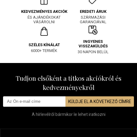
EREDETI ÁRUK
KEDVEZMÉNYES AKCIÓK
SZÁRMAZÁSI
ÉS AJÁNDÉKOKAT
GARANCIÁVAL
VÁSÁROLNI
INGYENES
SZÉLES KÍNÁLAT
VISSZAKÜLDÉS
6000+ TERMÉK
30 NAPON BELÜL
Tudjon elsőként a titkos akciókról és
kedvezményekről
KÜLDJE EL A KÖVETKEZŐ CÍMRE
A hírlevélről bármikor le lehet iratkozni