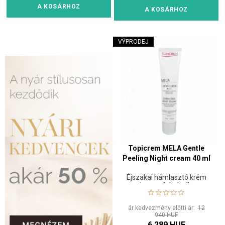
A KOSÁRHOZ
A KOSÁRHOZ
VÝPRODEJ
Topicrem MELA Gentle
Peeling Night cream 40 ml
Éjszakai hámlasztó krém
pigmentfoltok ellen
ár kedvezmény előtti ár:
12
940 HUF
6 289 HUF