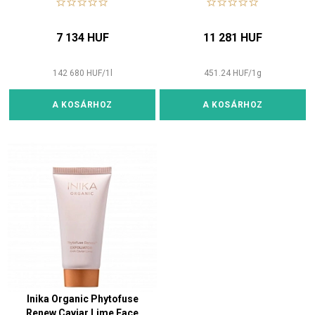
7 134 HUF
11 281 HUF
142 680
HUF
/
1
l
451.24
HUF
/
1
g
A KOSÁRHOZ
A KOSÁRHOZ
Inika Organic Phytofuse
Renew Caviar Lime Face