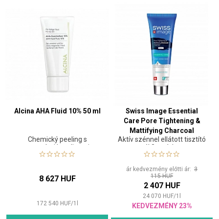
Alcina AHA Fluid 10% 50 ml
Swiss Image Essential
Care Pore Tightening &
Mattifying Charcoal
Chemický peeling s
Aktív szénnel ellátott tisztító
Cleanser 100 ml
ovocnými kyselinami
gél 3 az 1-ben
ár kedvezmény előtti ár:
3
115 HUF
8 627 HUF
2 407 HUF
24 070
HUF
/
1
l
172 540
HUF
/
1
l
KEDVEZMÉNY 23%