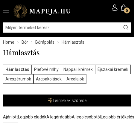
0
Home
Bőr
Bőrápolás
Hámlasztás
Hámlasztás
Hámlasztás
Pleťové mlhy
Nappali krémek
Éjszakai krémek
Arcszérumok
Arcpakolások
Arcolajok
Termékek szűrése
Ajánlott
Legjobb eladók
A legdrágább
A legolcsóbbtól
Legjobb értékelé