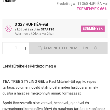
skladem
Eredetileg a:
11 360
HUF
hÉA-val
ESEMÉNYEK
66
%
3 327 HUF hÉA-val
ESEMÉNYEK
a kód beírása után
START10
Adja meg a kódot a kosárban
Leírás
Értékelés
Kérdezd meg a
TEA TREE STYLING GEL
a Paul Mitchell-től egy közepes
tartású, volumennövelő styling gél minden hajtípusra, amely
dúsítja a hajat és megkönnyíti annak formázását.
Ápoló összetevők aloe verával, hennával, jojobával és
rozmaringgal kombinálva fényt és rugalmas tartást biztosítanak