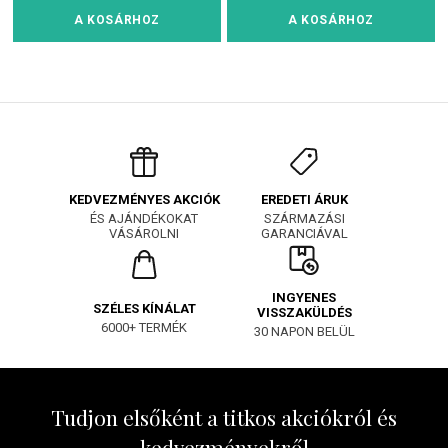
A KOSÁRHOZ
A KOSÁRHOZ
EREDETI ÁRUK
KEDVEZMÉNYES AKCIÓK
SZÁRMAZÁSI
ÉS AJÁNDÉKOKAT
GARANCIÁVAL
VÁSÁROLNI
INGYENES
SZÉLES KÍNÁLAT
VISSZAKÜLDÉS
6000+ TERMÉK
30 NAPON BELÜL
Tudjon elsőként a titkos akciókról és
kedvezményekről