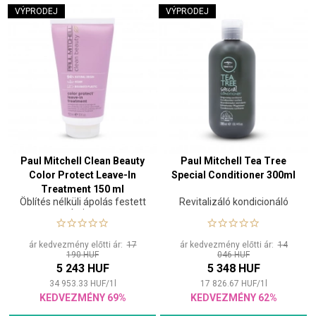
VÝPRODEJ
VÝPRODEJ
Paul Mitchell Clean Beauty
Paul Mitchell Tea Tree
Color Protect Leave-In
Special Conditioner 300ml
Treatment 150 ml
Öblítés nélküli ápolás festett
Revitalizáló kondicionáló
hajra
ár kedvezmény előtti ár:
17
ár kedvezmény előtti ár:
14
190 HUF
046 HUF
5 243 HUF
5 348 HUF
34 953.33
HUF
/
1
l
17 826.67
HUF
/
1
l
KEDVEZMÉNY 69%
KEDVEZMÉNY 62%