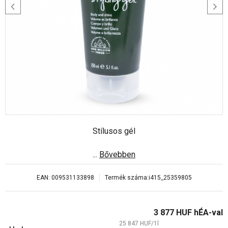
Stílusos gél
...
Bővebben
EAN:
009531133898
Termék száma:
i415_25359805
3 877
HUF
hÉA-val
25 847
HUF
/
1
l