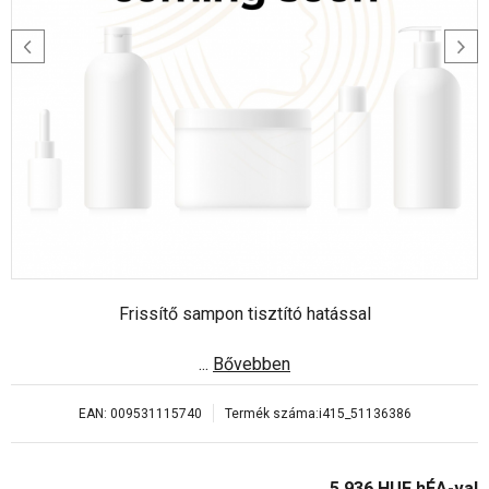
Frissítő sampon tisztító hatással
...
Bővebben
EAN:
009531115740
Termék száma:
i415_51136386
5 936
HUF
hÉA-val