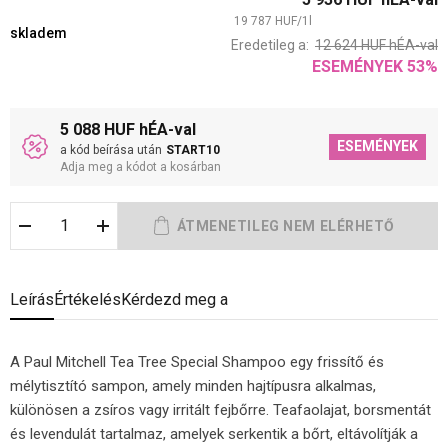
19 787
HUF
/
1
l
skladem
Eredetileg a:
12 624
HUF
hÉA-val
ESEMÉNYEK
53
%
5 088 HUF hÉA-val
ESEMÉNYEK
a kód beírása után
START10
Adja meg a kódot a kosárban
Leírás
Értékelés
Kérdezd meg a
A Paul Mitchell Tea Tree Special Shampoo egy frissítő és
mélytisztító sampon, amely minden hajtípusra alkalmas,
különösen a zsíros vagy irritált fejbőrre. Teafaolajat, borsmentát
és levendulát tartalmaz, amelyek serkentik a bőrt, eltávolítják a