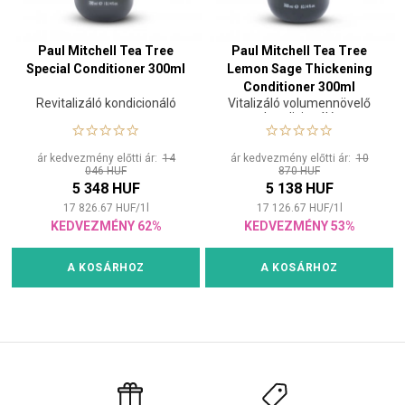
Paul Mitchell Tea Tree
Paul Mitchell Tea Tree
Special Conditioner 300ml
Lemon Sage Thickening
Conditioner 300ml
Revitalizáló kondicionáló
Vitalizáló volumennövelő
kondicionáló
ár kedvezmény előtti ár:
14
ár kedvezmény előtti ár:
10
046 HUF
870 HUF
5 348 HUF
5 138 HUF
17 826.67
HUF
/
1
l
17 126.67
HUF
/
1
l
KEDVEZMÉNY 62%
KEDVEZMÉNY 53%
A KOSÁRHOZ
A KOSÁRHOZ