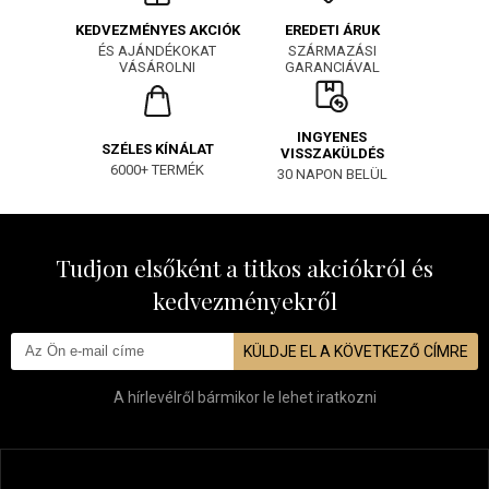
EREDETI ÁRUK
KEDVEZMÉNYES AKCIÓK
SZÁRMAZÁSI
ÉS AJÁNDÉKOKAT
GARANCIÁVAL
VÁSÁROLNI
INGYENES
SZÉLES KÍNÁLAT
VISSZAKÜLDÉS
6000+ TERMÉK
30 NAPON BELÜL
Tudjon elsőként a titkos akciókról és
kedvezményekről
KÜLDJE EL A KÖVETKEZŐ CÍMRE
A hírlevélről bármikor le lehet iratkozni