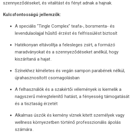
szennyeződéseket, és vitalitást és fényt adnak a hajnak.
Kulcsfontosságú jellemzők:
A speciális "Tingle Complex" teafa-, borsmenta- és
levendulaolajjal hűsítő érzést és felfrissülést biztosít
Hatékonyan eltávolítja a felesleges zsírt, a formázó
maradványokat és a szennyeződéseket anélkül, hogy
kiszárítaná a hajat
.
Színekhez kíméletes és vegán sampon parabének nélkül,
újrahasznosított csomagolásban
A felhasználók és a szakértői vélemények is kiemelik a
nagyszerű méregtelenítő hatást, a fényesség támogatását
és a tisztaság érzetét
Alkalmas úszók és kemény víznek kitett személyek vagy
wellness környezetben történő professzionális ápolás
számára
.