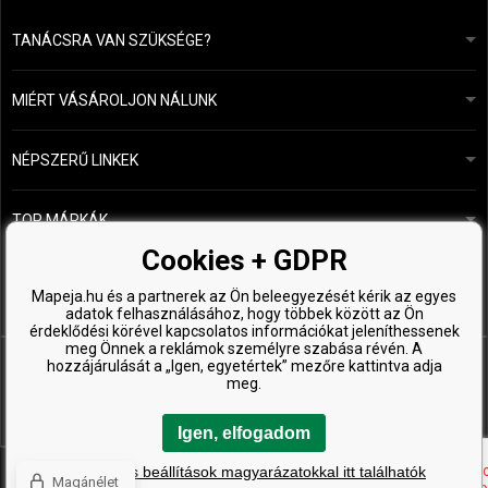
TANÁCSRA VAN SZÜKSÉGE?
info@mapeja.hu
Általános szerződési feltételek (ÁSZF)
24 órán belül válaszolunk.
MIÉRT VÁSÁROLJON NÁLUNK
Személyes adatok védelme
A mi történetünk
Fizetési és szállítási áttekintés
Blog
Ecru New York
NÉPSZERŰ LINKEK
Áru visszaküldése
Fodrásztanácsadás
Kérastase
Kapcsolat
TOP MÁRKÁK
O&M
Ingyenes minták
Paul Mitchell
Cookies + GDPR
Wella Professionals
Mapeja.hu és a partnerek az Ön beleegyezését kérik az egyes
adatok felhasználásához, hogy többek között az Ön
Zenz Organic
érdeklődési körével kapcsolatos információkat jeleníthessenek
meg Önnek a reklámok személyre szabása révén. A
hozzájárulását a „Igen, egyetértek” mezőre kattintva adja
meg.
Igen, elfogadom
Copyright © 2026 ProHealthyHair.cz, Minden jog fenntartva
A részletes beállítások magyarázatokkal itt találhatók
Magánélet